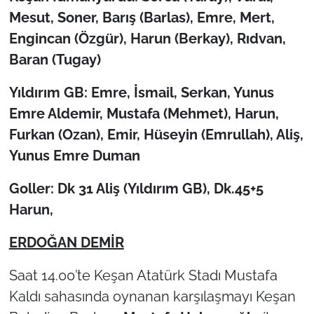
Mesut, Soner, Barış (Barlas), Emre, Mert,
TÜRKİYE
Engincan (Özgür), Harun (Berkay), Rıdvan,
Baran (Tugay)
Bölge
Yıldırım GB: Emre, İsmail, Serkan, Yunus
Güvenlik
Emre Aldemir, Mustafa (Mehmet), Harun,
Furkan (Ozan), Emir, Hüseyin (Emrullah), Aliş,
Genel
Yunus Emre Duman
Politika
Goller: Dk 31 Aliş (Yıldırım GB), Dk.45+5
Harun,
Flaş Haber
ERDOĞAN DEMİR
Dış Haberler
Saat 14.00’te Keşan Atatürk Stadı Mustafa
Magazin
Kaldı sahasında oynanan karşılaşmayı Keşan