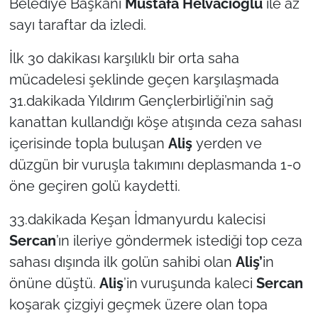
Belediye Başkanı
Mustafa Helvacıoğlu
ile az
İş Dünyası
sayı taraftar da izledi.
Bilim Teknoloji
İlk 30 dakikası karşılıklı bir orta saha
English News
mücadelesi şeklinde geçen karşılaşmada
31.dakikada Yıldırım Gençlerbirliği’nin sağ
Canlı Maç
kanattan kullandığı köşe atışında ceza sahası
içerisinde topla buluşan
Aliş
yerden ve
Finans
düzgün bir vuruşla takımını deplasmanda 1-0
öne geçiren golü kaydetti.
Genel-A
33.dakikada Keşan İdmanyurdu kalecisi
Gündem-Eğitim
Sercan
’ın ileriye göndermek istediği top ceza
sahası dışında ilk golün sahibi olan
Aliş’
in
önüne düştü.
Aliş
’in vuruşunda kaleci
Sercan
koşarak çizgiyi geçmek üzere olan topa