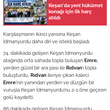
Keşan'da yeni hükümet
konağı için ilk harç
atıldı
Karşılaşmanın ikinci yarısına Keşan
İdmanyurdu daha diri ve istekli başladı.
74. dakikada gelişen Keşan İdmanyurdu
atağında orta sahada topla buluşan
Emre,
yerden güzel bir ara pası ile
Rıdvan
’ı topla
buluşturdu,
Rıdvan
ileriye çıkan kaleci
Emre
’nin yanından yerden ve düzgün bir
vuruşla Keşan İdmanyurdu’nu 2-1 öne geçiren
golü kaydetti.
86.dakikada gelişen Keşan İdmanyurdu