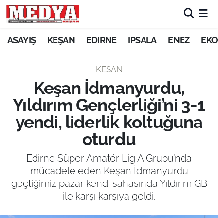
KEŞAN
ASAYİŞ
KEŞAN
EDİRNE
İPSALA
ENEZ
EKO
E-GAZETE
KEŞAN
Keşan İdmanyurdu,
ASAYİŞ
Yıldırım Gençlerliği’ni 3-1
SİYASET
yendi, liderlik koltuğuna
oturdu
GÜNDEM
Edirne Süper Amatör Lig A Grubu’nda
EKONOMİ
mücadele eden Keşan İdmanyurdu
geçtiğimiz pazar kendi sahasında Yıldırım GB
SAĞLIK
ile karşı karşıya geldi.
EĞİTİM