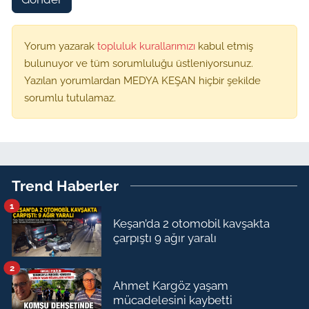
Yorum yazarak
topluluk kurallarımızı
kabul etmiş
bulunuyor ve tüm sorumluluğu üstleniyorsunuz.
Yazılan yorumlardan MEDYA KEŞAN hiçbir şekilde
sorumlu tutulamaz.
Trend Haberler
1
Keşan’da 2 otomobil kavşakta
çarpıştı 9 ağır yaralı
2
Ahmet Kargöz yaşam
mücadelesini kaybetti