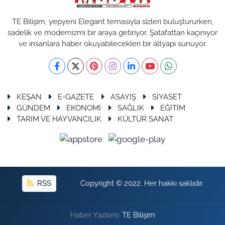
TE Bilişim, yepyeni Elegant temasıyla sizleri buluştururken,
sadelik ve modernizmi bir araya getiriyor. Şatafattan kaçınıyor
ve insanlara haber okuyabilecekleri bir altyapı sunuyor.
KEŞAN
E-GAZETE
ASAYİŞ
SİYASET
GÜNDEM
EKONOMİ
SAĞLIK
EĞİTİM
TARIM VE HAYVANCILIK
KÜLTÜR SANAT
RSS
Copyright © 2022. Her hakkı saklıdır.
Haber Yazılımı:
TE Bilişim