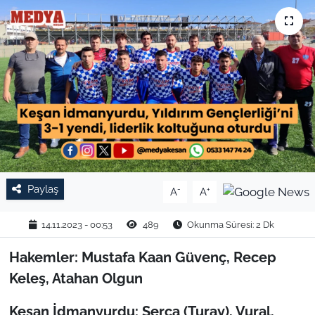
TARIM VE HAYVANCILIK
KÜLTÜR SANAT
RESMİ İLAN
SPOR
YAŞAM
Paylaş
-
+
A
A
EDİRNE
14.11.2023 - 00:53
489
Okunma Süresi: 2 Dk
TEKİRDAĞ
Hakemler: Mustafa Kaan Güvenç, Recep
KIRKLARELİ
Keleş, Atahan Olgun
Keşan İdmanyurdu: Serca (Turay), Vural,
ÇANAKKALE