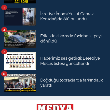
3
İzzetiye İmamı Yusuf Çapraz,
Korudağ'da ölü bulundu
4
Erikli'deki kazada facidan kılpayı
dönüldü
5
Haberimiz ses getirdi: Belediye
Meclis listesi güncellendi
6
Doğduğu topraklarda farkındalık
yarattı