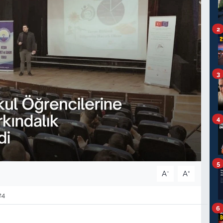
2
3
4
5
-
+
A
A
24
6