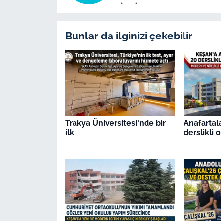
Bunlar da ilginizi çekebilir
Trakya Üniversitesi'nde bir
Anafartal
ilk
derslikli 