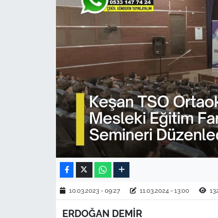
TARIM VE HAYVANCILIK
KÜLTÜR SANAT
RESMİ İLAN
SPOR
YAŞAM
EDİRNE
TEKİRDAĞ
KIRKLARELİ
10.03.2023 - 09:27
11.03.2024 - 13:00
13
ERDOĞAN DEMİR
ÇANAKKALE