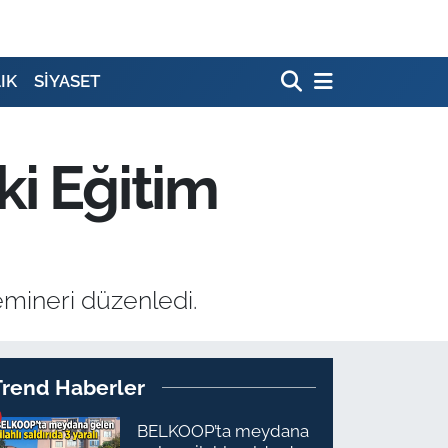
IK
SİYASET
ki Eğitim
emineri düzenledi.
Trend Haberler
BELKOOP’ta meydana