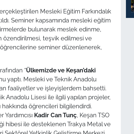
rçekleştirilen Mesleki Eğitim Farkındalık
tıldı. Seminer kapsamında mesleki eğitim
ilendirmelerde bulunarak meslek edinme,
n özendirilmesi, teşvik edilmesi ve
ul öğrencilerine seminer düzenlenerek,
rafından “
Ülkemizde ve Keşan’daki
u yaptı. Mesleki ve Teknik Anadolu
an faaliyetler ve işleyişlerdem bahsetti.
Anadolu Lisesi ile ilgili yapılan projeler,
 hakkında öğrencileri bilgilendirdi.
r Yardımcısı
Kadir Can Tunç
, Keşan TSO
ği hibesi ile desteklenen Trakya Metal ve
i Sektörel Yetkinlik Geliştirme Merkezi