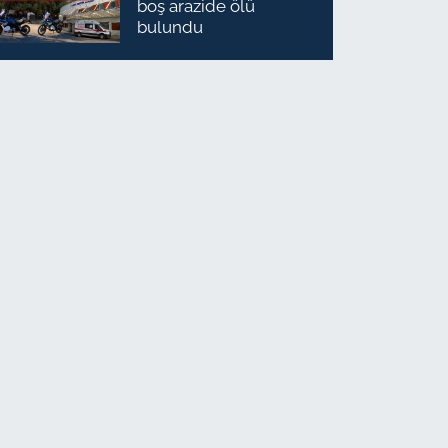
boş arazide ölü
bulundu