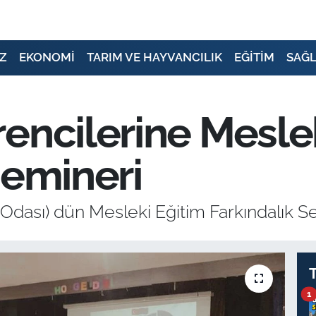
Z
EKONOMİ
TARIM VE HAYVANCILIK
EĞİTİM
SAĞL
encilerine Mesle
Semineri
Odası) dün Mesleki Eğitim Farkındalık S
1