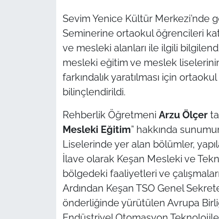
Sevim Yenice Kültür Merkezi’nde ge
TÜRKİYE
Seminerine ortaokul öğrencileri ka
ve mesleki alanları ile ilgili bilg
Bölge
mesleki eğitim ve meslek liselerini
Güvenlik
farkındalık yaratılması için ortaok
bilinçlendirildi.
Genel
Rehberlik Öğretmeni
Arzu Ölçer
ta
Politika
Mesleki Eğitim
” hakkında sunumun
Liselerinde yer alan bölümler, yapıl
Flaş Haber
İlave olarak Keşan Mesleki ve Teknik 
bölgedeki faaliyetleri ve çalışmaları
Dış Haberler
Ardından Keşan TSO Genel Sekrete
Magazin
önderliğinde yürütülen Avrupa Birli
Endüstriyel Otomasyon Teknolojiler