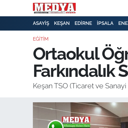
KEŞAN
ASAYİŞ
KEŞAN
EDİRNE
İPSALA
ENE
E-GAZETE
EĞİTİM
Ortaokul Öğr
ASAYİŞ
Farkındalık 
SİYASET
GÜNDEM
Keşan TSO (Ticaret ve Sanayi 
EKONOMİ
SAĞLIK
EĞİTİM