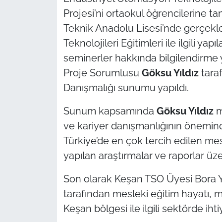
İş Dünyası
Projesi’ni ortaokul öğrencilerine t
Teknik Anadolu Lisesi’nde gerçekl
Bilim Teknoloji
Teknolojileri Eğitimleri ile ilgili yapı
English News
seminerler hakkında bilgilendirme 
Proje Sorumlusu
Göksu Yıldız
tara
Canlı Maç
Danışmalığı sunumu yapıldı.
Finans
Sunum kapsamında
Göksu Yıldız
m
ve kariyer danışmanlığının önemind
Genel-A
Türkiye’de en çok tercih edilen mesl
yapılan araştırmalar ve raporlar üze
Gündem-Eğitim
Son olarak Keşan TSO Üyesi Bora Ya
tarafından mesleki eğitim hayatı, m
Keşan bölgesi ile ilgili sektörde ihtiy