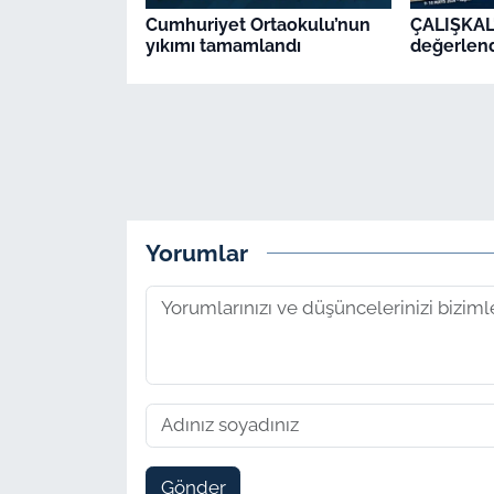
Cumhuriyet Ortaokulu’nun
ÇALIŞKAL'
yıkımı tamamlandı
değerlend
Yorumlar
Gönder