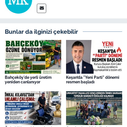
İş Dünyası
Bilim Teknoloji
English News
Bunlar da ilginizi çekebilir
Canlı Maç
Finans
Genel-A
Bahçeköy'de yerli üretim
Keşan’da "Yeni Parti" dönemi
yeniden canlanıyor
resmen başladı
Gündem-Eğitim