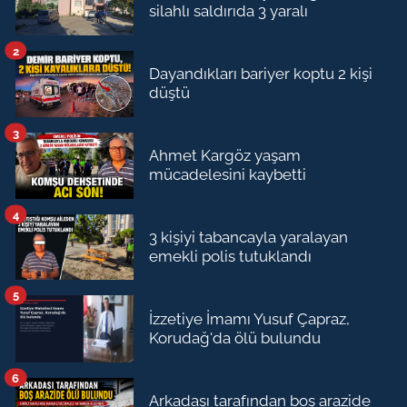
silahlı saldırıda 3 yaralı
2
Dayandıkları bariyer koptu 2 kişi
düştü
3
Ahmet Kargöz yaşam
mücadelesini kaybetti
4
3 kişiyi tabancayla yaralayan
emekli polis tutuklandı
5
İzzetiye İmamı Yusuf Çapraz,
Korudağ'da ölü bulundu
6
Arkadaşı tarafından boş arazide