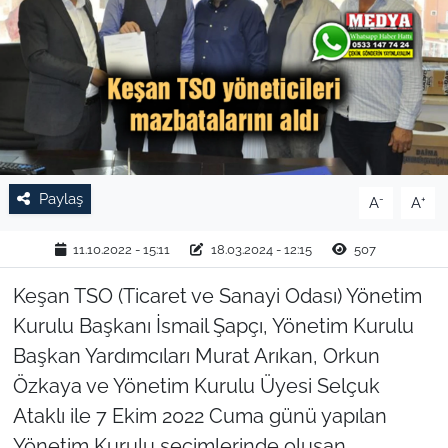
TARIM VE HAYVANCILIK
KÜLTÜR SANAT
RESMİ İLAN
SPOR
Paylaş
-
+
A
A
YAŞAM
11.10.2022 - 15:11
18.03.2024 - 12:15
507
EDİRNE
Keşan TSO (Ticaret ve Sanayi Odası) Yönetim
Kurulu Başkanı İsmail Şapçı, Yönetim Kurulu
TEKİRDAĞ
Başkan Yardımcıları Murat Arıkan, Orkun
Özkaya ve Yönetim Kurulu Üyesi Selçuk
KIRKLARELİ
Ataklı ile 7 Ekim 2022 Cuma günü yapılan
Yönetim Kurulu seçimlerinde oluşan
ÇANAKKALE