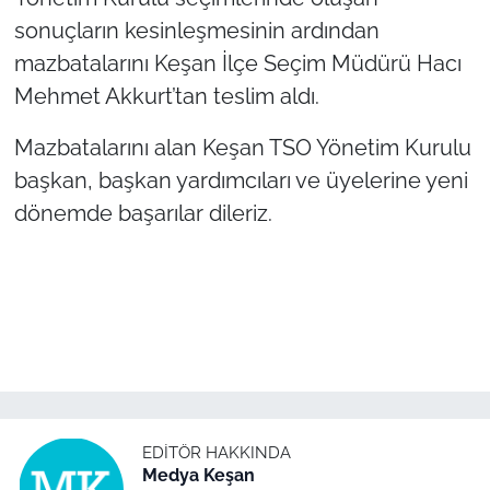
sonuçların kesinleşmesinin ardından
TÜRKİYE
mazbatalarını Keşan İlçe Seçim Müdürü Hacı
Mehmet Akkurt’tan teslim aldı.
Bölge
Mazbatalarını alan Keşan TSO Yönetim Kurulu
Güvenlik
başkan, başkan yardımcıları ve üyelerine yeni
dönemde başarılar dileriz.
Genel
Politika
Flaş Haber
Dış Haberler
Magazin
EDITÖR HAKKINDA
Medya Keşan