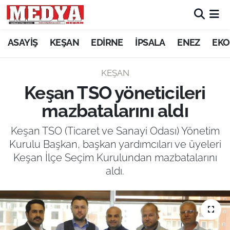
KEŞAN
ASAYİŞ
KEŞAN
EDİRNE
İPSALA
ENEZ
EKO
E-GAZETE
KEŞAN
Keşan TSO yöneticileri
ASAYİŞ
mazbatalarını aldı
SİYASET
Keşan TSO (Ticaret ve Sanayi Odası) Yönetim
Kurulu Başkan, başkan yardımcıları ve üyeleri
GÜNDEM
Keşan İlçe Seçim Kurulundan mazbatalarını
aldı.
EKONOMİ
SAĞLIK
EĞİTİM