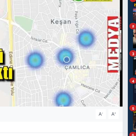
2
3
4
5
-
+
A
A
6