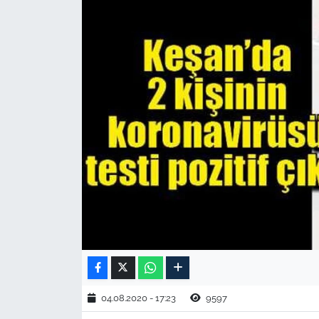
TARIM VE HAYVANCILIK
KÜLTÜR SANAT
RESMİ İLAN
SPOR
YAŞAM
EDİRNE
TEKİRDAĞ
KIRKLARELİ
04.08.2020 - 17:23
9597
ÇANAKKALE