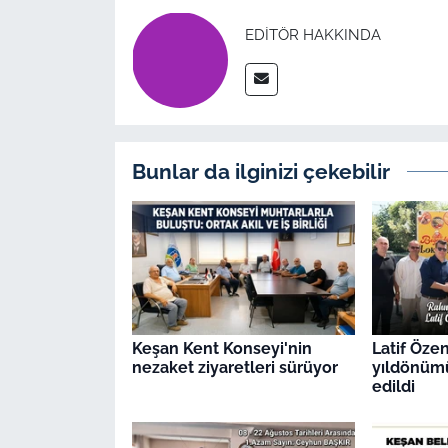
İş Dünyası
EDITÖR HAKKINDA
Bilim Teknoloji
English News
Canlı Maç
Bunlar da ilginizi çekebilir
Finans
Genel-A
Gündem-Eğitim
Keşan Kent Konseyi'nin
Latif Öze
nezaket ziyaretleri sürüyor
yıldönüm
edildi