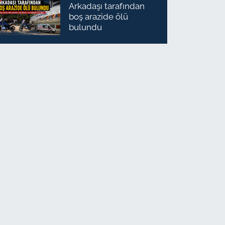
Arkadaşı tarafından
boş arazide ölü
bulundu