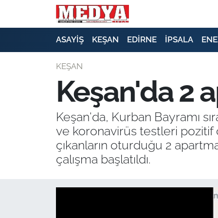
KEŞAN
ASAYİŞ
KEŞAN
EDİRNE
İPSALA
ENE
E-GAZETE
KEŞAN
Keşan'da 2 a
ASAYİŞ
SİYASET
Keşan'da, Kurban Bayramı sır
ve koronavirüs testleri pozitif 
GÜNDEM
çıkanların oturduğu 2 apartman k
çalışma başlatıldı.
EKONOMİ
SAĞLIK
EĞİTİM