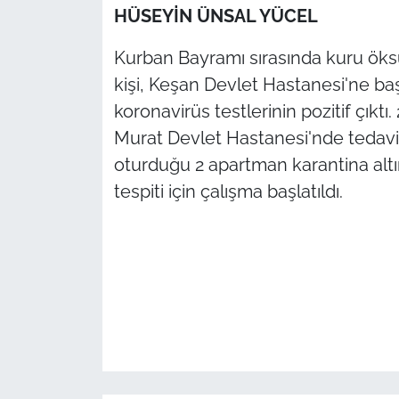
HÜSEYİN ÜNSAL YÜCEL
TÜRKİYE
Kurban Bayramı sırasında kuru öks
kişi, Keşan Devlet Hastanesi'ne baş
Bölge
koronavirüs testlerinin pozitif çıktı. 
Güvenlik
Murat Devlet Hastanesi'nde tedavi alt
oturduğu 2 apartman karantina altına
Genel
tespiti için çalışma başlatıldı.
Politika
Flaş Haber
Dış Haberler
Magazin