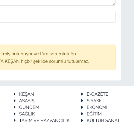
etmiş bulunuyor ve tüm sorumluluğu
A KEŞAN hiçbir şekilde sorumlu tutulamaz.
KEŞAN
E-GAZETE
ASAYİŞ
SİYASET
GÜNDEM
EKONOMİ
SAĞLIK
EĞİTİM
TARIM VE HAYVANCILIK
KÜLTÜR SANAT