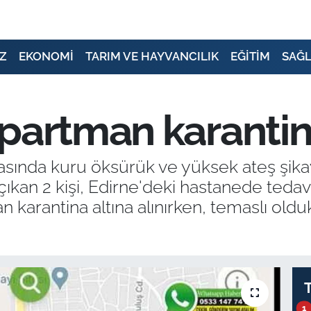
Z
EKONOMİ
TARIM VE HAYVANCILIK
EĞİTİM
SAĞL
partman karantin
asında kuru öksürük ve yüksek ateş şik
çıkan 2 kişi, Edirne'deki hastanede tedavi a
arantina altına alınırken, temaslı olduklar
1