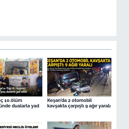
nç 10.ölüm
Keşan’da 2 otomobil
ünde dualarla yad
kavşakta çarpıştı 9 ağır yaralı