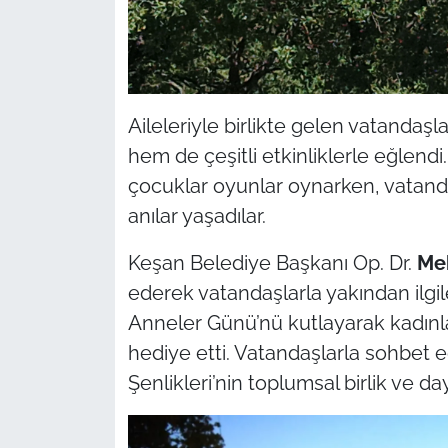
İş Dünyası
Bilim Teknoloji
English News
Aileleriyle birlikte gelen vatandaş
hem de çeşitli etkinliklerle eğlend
Canlı Maç
çocuklar oyunlar oynarken, vatand
Finans
anılar yaşadılar.
Keşan Belediye Başkanı Op. Dr.
Me
Genel-A
ederek vatandaşlarla yakından ilgi
Gündem-Eğitim
Anneler Günü’nü kutlayarak kadınla
hediye etti. Vatandaşlarla sohbet
Şenlikleri’nin toplumsal birlik ve 