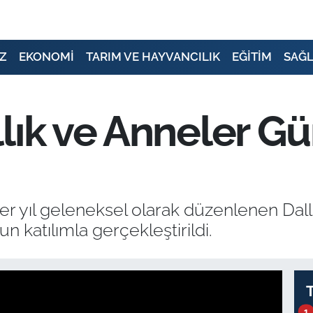
Z
EKONOMİ
TARIM VE HAYVANCILIK
EĞİTİM
SAĞL
lık ve Anneler G
r yıl geleneksel olarak düzenlenen Dallı
 katılımla gerçekleştirildi.
1