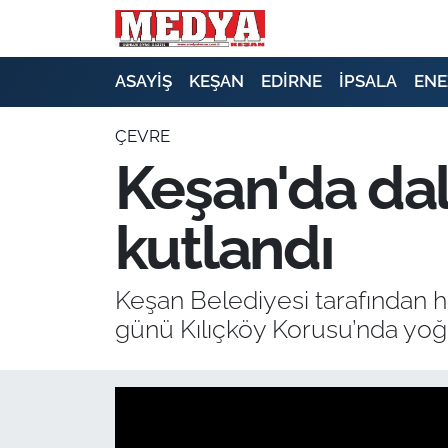
KEŞAN
ASAYİŞ
KEŞAN
EDİRNE
İPSALA
ENE
E-GAZETE
ÇEVRE
Keşan'da dal
ASAYİŞ
kutlandı
SİYASET
GÜNDEM
Keşan Belediyesi tarafından he
günü Kılıçköy Korusu’nda yoğun
EKONOMİ
SAĞLIK
EĞİTİM