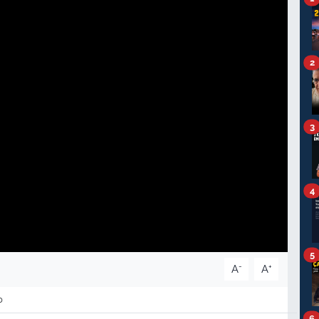
2
3
4
5
-
+
A
A
0
6