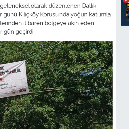
l geleneksel olarak düzenlenen Dallık
zar günü Kılıçköy Korusu’nda yoğun katılımla
tlerinden itibaren bölgeye akın eden
ir gün geçirdi.