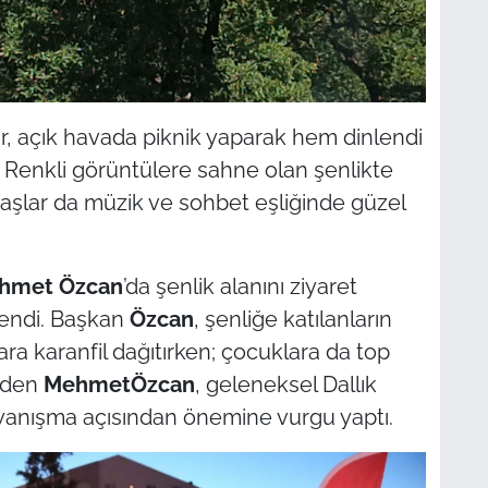
lar, açık havada piknik yaparak hem dinlendi
i. Renkli görüntülere sahne olan şenlikte
aşlar da müzik ve sohbet eşliğinde güzel
hmet Özcan
’da şenlik alanını ziyaret
lendi. Başkan
Özcan
, şenliğe katılanların
ra karanfil dağıtırken; çocuklara da top
 eden
MehmetÖzcan
, geleneksel Dallık
dayanışma açısından önemine vurgu yaptı.