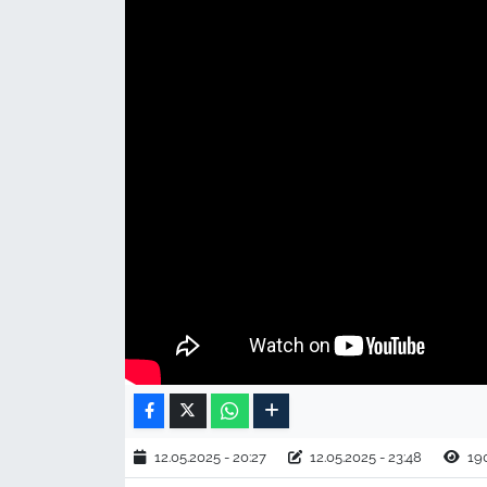
TARIM VE HAYVANCILIK
KÜLTÜR SANAT
RESMİ İLAN
SPOR
YAŞAM
EDİRNE
TEKİRDAĞ
KIRKLARELİ
12.05.2025 - 20:27
12.05.2025 - 23:48
19
ÇANAKKALE