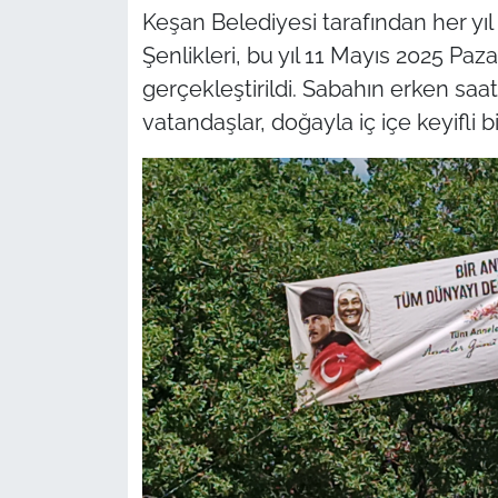
Keşan Belediyesi tarafından her yı
TÜRKİYE
Şenlikleri, bu yıl 11 Mayıs 2025 Pa
gerçekleştirildi. Sabahın erken saa
Bölge
vatandaşlar, doğayla iç içe keyifli b
Güvenlik
Genel
Politika
Flaş Haber
Dış Haberler
Magazin