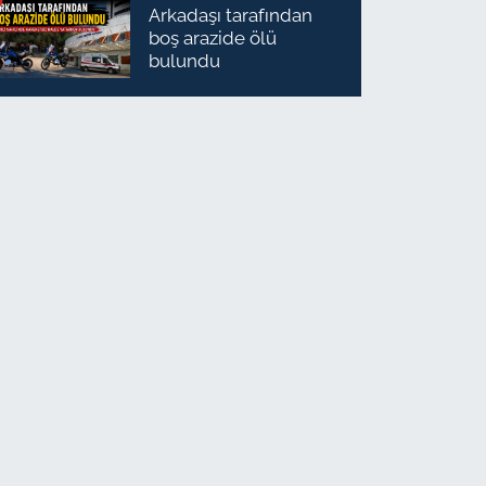
Arkadaşı tarafından
boş arazide ölü
bulundu