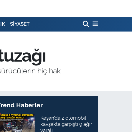
IK
SİYASET
 tuzağı
sürücülerin hiç hak
Trend Haberler
Keşan’da 2 otomobil
kavşakta çarpıştı 9 ağır
yaralı