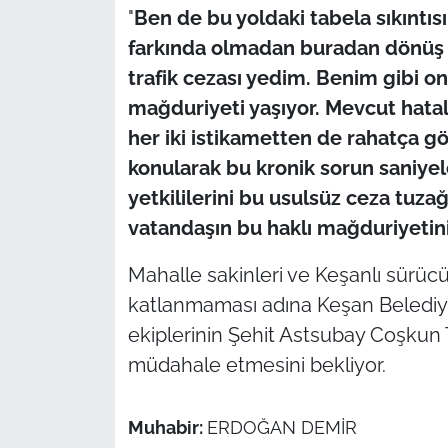
"
Ben de bu yoldaki tabela sıkınt
farkında olmadan buradan dönüş y
trafik cezası yedim. Benim gibi o
mağduriyeti yaşıyor. Mevcut hatal
her iki istikametten de rahatça gö
konularak bu kronik sorun saniyele
yetkililerini bu usulsüz ceza tuza
vatandaşın bu haklı mağduriyeti
Mahalle sakinleri ve Keşanlı sürücül
katlanmaması adına Keşan Belediy
ekiplerinin Şehit Astsubay Coşkun T
müdahale etmesini bekliyor.
Muhabir:
ERDOĞAN DEMİR