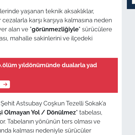
lerinde yaşanan teknik aksaklıklar,
r cezalarla karşı karşıya kalmasına neden
er alan ve "
görünmezliğiyle
" sürücülere
sı, mahalle sakinlerini ve ilçedeki
0.ölüm yıldönümünde dualarla yad
e
Şehit Astsubay Coşkun Tezelli Sokak’a
işi Olmayan Yol / Dönülmez
" tabelası,
or. Tabelanın yönünün ters olması ve
sında kalması nedeniyle sürücüler