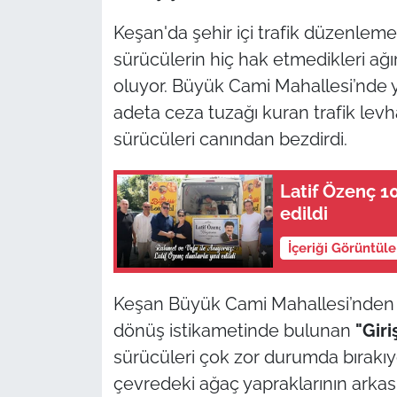
Keşan'da şehir içi trafik düzenleme
TÜRKİYE
sürücülerin hiç hak etmedikleri ağı
oluyor. Büyük Cami Mahallesi’nde y
Bölge
adeta ceza tuzağı kuran trafik levha
Güvenlik
sürücüleri canından bezdirdi.
Genel
Latif Özenç 1
edildi
Politika
İçeriği Görüntül
Flaş Haber
Keşan Büyük Cami Mahallesi’nden 
Dış Haberler
dönüş istikametinde bulunan
"Gir
sürücüleri çok zor durumda bırakıy
Magazin
çevredeki ağaç yapraklarının arka