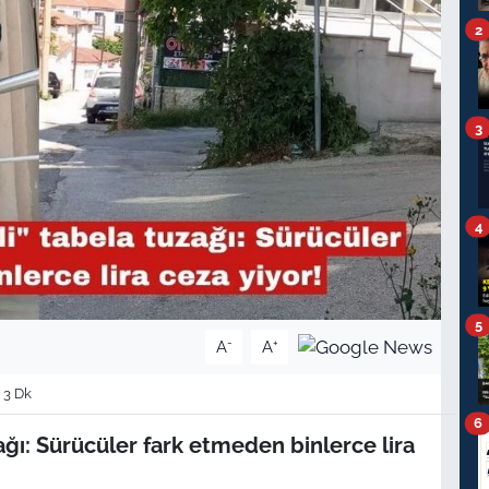
2
3
4
5
-
+
A
A
 3 Dk
6
zağı: Sürücüler fark etmeden binlerce lira