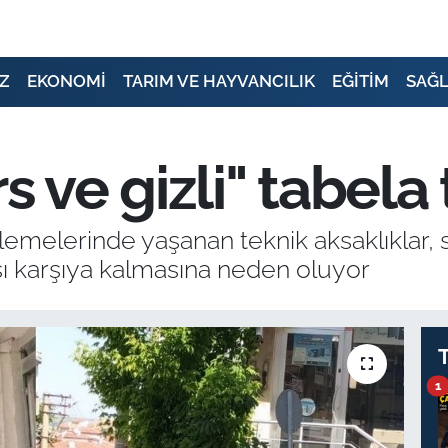
Z
EKONOMİ
TARIM VE HAYVANCILIK
EĞİTİM
SAĞL
s ve gizli" tabela
nlemelerinde yaşanan teknik aksaklıklar, 
rşı karşıya kalmasına neden oluyor
1