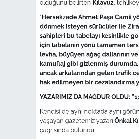
olduğunu belirten
Kılavuz,
tehlikey
"
Hersekzade Ahmet Paşa Camii y
dönmek isteyen sürücüler ile Zir
sahipleri bu tabelayı kesinlikle 
için tabelanın yönü tamamen ters 
levha, büyüyen ağaç dallarının ve
kamuflaj gibi gizlenmiş durumda. S
ancak arkalarından gelen trafik c
hak edilmeyen bir cezalandırma 
YAZARIMIZ DA MAĞDUR OLDU: "11
Kendisi de aynı noktada aynı gör
yaşayan gazetemiz yazarı
Önkal Kı
çağrısında bulundu: