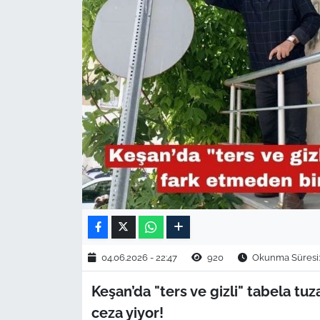
TARIM VE HAYVANCILIK
KÜLTÜR SANAT
RESMİ İLAN
SPOR
YAŞAM
EDİRNE
TEKİRDAĞ
04.06.2026 - 22:47
920
Okunma Süresi:
KIRKLARELİ
Keşan’da "ters ve gizli" tabela tu
ceza yiyor!
ÇANAKKALE