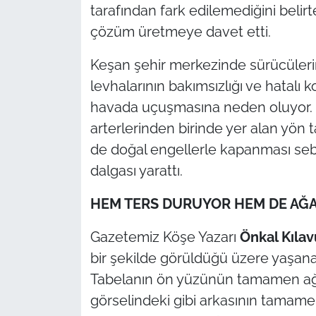
İş Dünyası
tarafından fark edilemediğini belirte
çözüm üretmeye davet etti.
Bilim Teknoloji
Keşan şehir merkezinde sürücülerin
English News
levhalarının bakımsızlığı ve hatalı
havada uçuşmasına neden oluyor. B
Canlı Maç
arterlerinden birinde yer alan yön
de doğal engellerle kapanması seb
Finans
dalgası yarattı.
Genel-A
HEM TERS DURUYOR HEM DE AĞA
Gündem-Eğitim
Gazetemiz Köşe Yazarı
Önkal Kılav
bir şekilde görüldüğü üzere yaşanan
Tabelanın ön yüzünün tamamen ağaç
görselindeki gibi arkasının tamamen