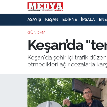
KEŞAN
ASAYİŞ
KEŞAN
EDİRNE
İPSALA
ENE
E-GAZETE
GÜNDEM
Keşan’da "ter
ASAYİŞ
SİYASET
Keşan'da şehir içi trafik düze
etmedikleri ağır cezalarla ka
GÜNDEM
EKONOMİ
SAĞLIK
EĞİTİM