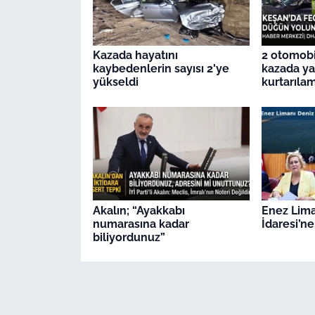
Kazada hayatını
2 otomobil
kaybedenlerin sayısı 2'ye
kazada ya
yükseldi
kurtarıla
Akalın; “Ayakkabı
Enez Lima
numarasına kadar
İdaresi’ne
biliyordunuz”