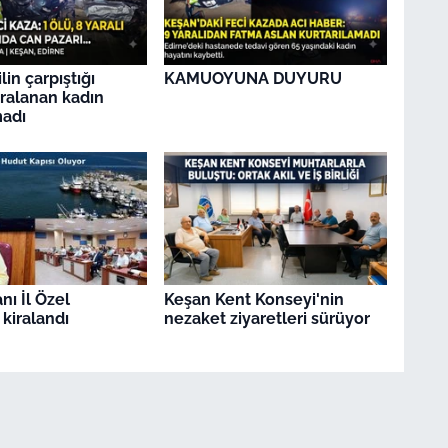
in çarpıştığı
KAMUOYUNA DUYURU
ralanan kadın
madı
nı İl Özel
Keşan Kent Konseyi'nin
 kiralandı
nezaket ziyaretleri sürüyor