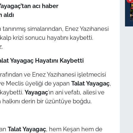
Yayagaç’tan acı haber
n aldı
n tanınmış simalarından, Enez Yazıhanesi
kalp krizi sonucu hayatını kaybetti.
z.
alat Yayagaç Hayatını Kaybetti
rafından ve Enez Yazıhanesi işletmecisi
ye Meclis üyeliği de yapan
Talat Yayagaç
,
 kaybetti.
Yayagaç
’ın ani vefatı, ailesi ve
halkını derin bir üzüntüye boğdu.
nan
Talat Yayagaç
, hem Keşan hem de