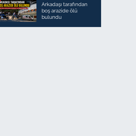
Arkadaşı tarafından
boş arazide ölü
bulundu