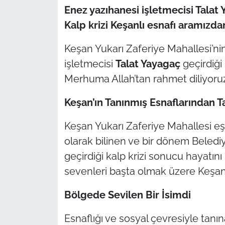
Enez yazıhanesi işletmecisi Talat 
TÜRKİYE
Kalp krizi Keşanlı esnafı aramızda
Keşan Yukarı Zaferiye Mahallesi’ni
Bölge
işletmecisi
Talat Yayagaç
geçirdiği 
Güvenlik
Merhuma Allah’tan rahmet diliyoru
Genel
Keşan’ın Tanınmış Esnaflarından T
Keşan Yukarı Zaferiye Mahallesi eş
Politika
olarak bilinen ve bir dönem Beledi
Flaş Haber
geçirdiği kalp krizi sonucu hayatını
sevenleri başta olmak üzere Keşan 
Dış Haberler
Bölgede Sevilen Bir İsimdi
Magazin
Esnaflığı ve sosyal çevresiyle tanı