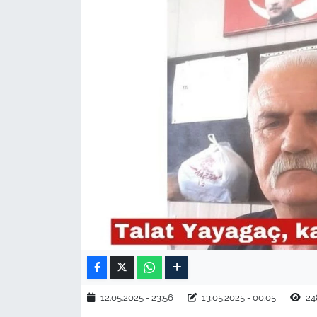
TARIM VE HAYVANCILIK
KÜLTÜR SANAT
RESMİ İLAN
SPOR
YAŞAM
EDİRNE
TEKİRDAĞ
KIRKLARELİ
12.05.2025 - 23:56
13.05.2025 - 00:05
24
ÇANAKKALE