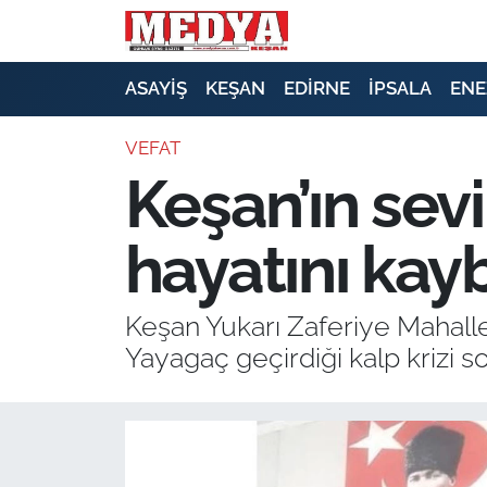
KEŞAN
ASAYİŞ
KEŞAN
EDİRNE
İPSALA
ENE
E-GAZETE
VEFAT
Keşan’ın sev
ASAYİŞ
hayatını kayb
SİYASET
GÜNDEM
Keşan Yukarı Zaferiye Mahalles
Yayagaç geçirdiği kalp krizi s
EKONOMİ
SAĞLIK
EĞİTİM