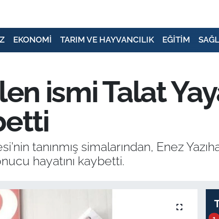
Z
EKONOMİ
TARIM VE HAYVANCILIK
EĞİTİM
SAĞL
ilen ismi Talat Ya
etti
i’nin tanınmış simalarından, Enez Yazıha
onucu hayatını kaybetti.
1