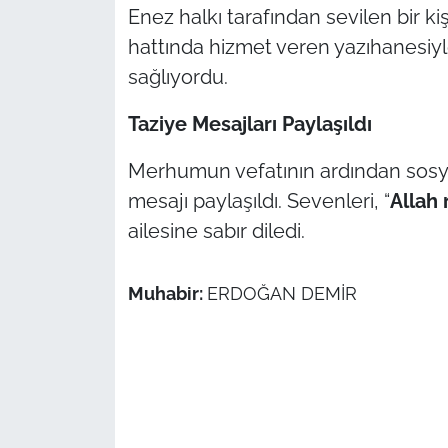
İş Dünyası
Enez halkı tarafından sevilen bir ki
hattında hizmet veren yazıhanesiyle
Bilim Teknoloji
sağlıyordu.
English News
Taziye Mesajları Paylaşıldı
Canlı Maç
Merhumun vefatının ardından sosy
mesajı paylaşıldı. Sevenleri, “
Allah
Finans
ailesine sabır diledi.
Genel-A
Muhabir:
ERDOĞAN DEMİR
Gündem-Eğitim