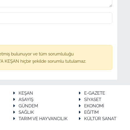
etmiş bulunuyor ve tüm sorumluluğu
A KEŞAN hiçbir şekilde sorumlu tutulamaz.
KEŞAN
E-GAZETE
ASAYİŞ
SİYASET
GÜNDEM
EKONOMİ
SAĞLIK
EĞİTİM
TARIM VE HAYVANCILIK
KÜLTÜR SANAT