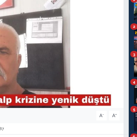
2
3
4
5
-
+
A
A
87
6