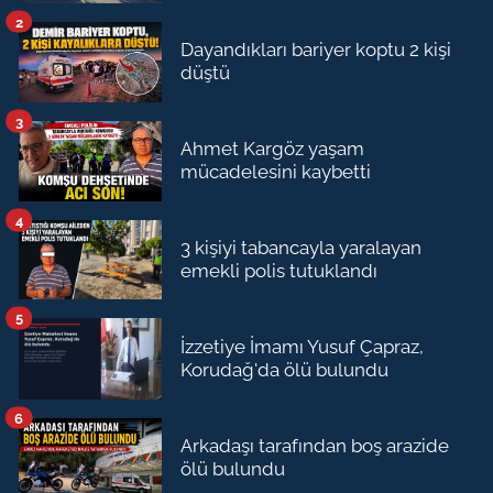
2
Dayandıkları bariyer koptu 2 kişi
düştü
3
Ahmet Kargöz yaşam
mücadelesini kaybetti
4
3 kişiyi tabancayla yaralayan
emekli polis tutuklandı
5
İzzetiye İmamı Yusuf Çapraz,
Korudağ'da ölü bulundu
6
Arkadaşı tarafından boş arazide
ölü bulundu