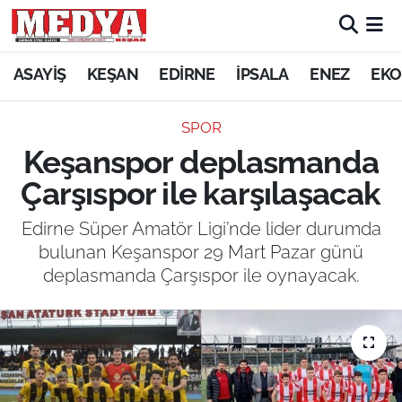
KEŞAN
ASAYİŞ
KEŞAN
EDİRNE
İPSALA
ENEZ
EKO
E-GAZETE
SPOR
Keşanspor deplasmanda
ASAYİŞ
Çarşıspor ile karşılaşacak
SİYASET
Edirne Süper Amatör Ligi’nde lider durumda
bulunan Keşanspor 29 Mart Pazar günü
GÜNDEM
deplasmanda Çarşıspor ile oynayacak.
EKONOMİ
SAĞLIK
EĞİTİM