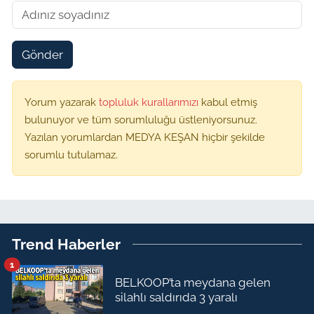
Gönder
Yorum yazarak
topluluk kurallarımızı
kabul etmiş
bulunuyor ve tüm sorumluluğu üstleniyorsunuz.
Yazılan yorumlardan MEDYA KEŞAN hiçbir şekilde
sorumlu tutulamaz.
Trend Haberler
1
BELKOOP’ta meydana gelen
silahlı saldırıda 3 yaralı