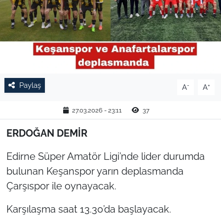
TARIM VE HAYVANCILIK
KÜLTÜR SANAT
RESMİ İLAN
Paylaş
-
+
A
A
SPOR
27.03.2026 - 23:11
37
YAŞAM
ERDOĞAN DEMİR
EDİRNE
Edirne Süper Amatör Ligi’nde lider durumda
TEKİRDAĞ
bulunan Keşanspor yarın deplasmanda
Çarşıspor ile oynayacak.
KIRKLARELİ
Karşılaşma saat 13.30’da başlayacak.
ÇANAKKALE