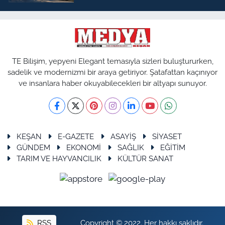
TE Bilişim, yepyeni Elegant temasıyla sizleri buluştururken,
sadelik ve modernizmi bir araya getiriyor. Şatafattan kaçınıyor
ve insanlara haber okuyabilecekleri bir altyapı sunuyor.
KEŞAN
E-GAZETE
ASAYİŞ
SİYASET
GÜNDEM
EKONOMİ
SAĞLIK
EĞİTİM
TARIM VE HAYVANCILIK
KÜLTÜR SANAT
RSS
Copyright © 2022. Her hakkı saklıdır.