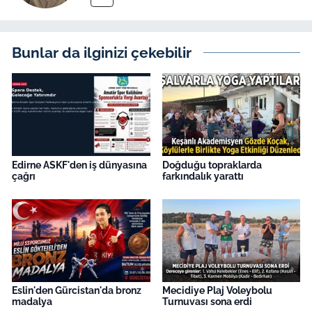
Bunlar da ilginizi çekebilir
Edirne ASKF'den iş dünyasına
Doğduğu topraklarda
çağrı
farkındalık yarattı
Eslin'den Gürcistan'da bronz
Mecidiye Plaj Voleybolu
madalya
Turnuvası sona erdi