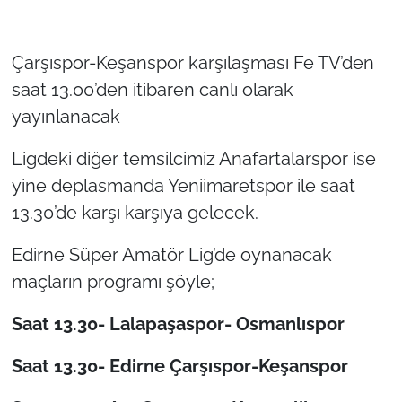
TÜRKİYE
Çarşıspor-Keşanspor karşılaşması Fe TV’den
saat 13.00’den itibaren canlı olarak
Bölge
yayınlanacak
Güvenlik
Ligdeki diğer temsilcimiz Anafartalarspor ise
Genel
yine deplasmanda Yeniimaretspor ile saat
13.30’de karşı karşıya gelecek.
Politika
Edirne Süper Amatör Lig’de oynanacak
Flaş Haber
maçların programı şöyle;
Dış Haberler
Saat 13.30- Lalapaşaspor- Osmanlıspor
Magazin
Saat 13.30- Edirne Çarşıspor-Keşanspor