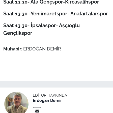
Saat 13.30- Ata Gençspor-Kırcasalihspor
İş Dünyası
Saat 13.30 -Yeniimaretspor- Anafartalarspor
Bilim Teknoloji
Saat 13.30- İpsalaspor- Aşçıoğlu
English News
Gençlikspor
Canlı Maç
Muhabir:
ERDOĞAN DEMİR
Finans
Genel-A
Gündem-Eğitim
EDITÖR HAKKINDA
Erdoğan Demir