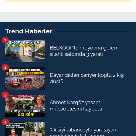
Trend Haberler
1
BELKOOP’ta meydana gelen
silahlı saldırıda 3 yaralı
2
Dayandıkları bariyer koptu 2 kişi
düştü
3
Ahmet Kargöz yaşam
mücadelesini kaybetti
4
3 kişiyi tabancayla yaralayan