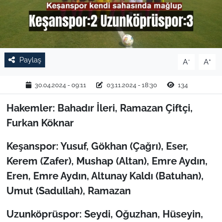
TARIM VE HAYVANCILIK
KÜLTÜR SANAT
Paylaş
-
+
A
A
RESMİ İLAN
30.04.2024 - 09:11
03.11.2024 - 18:30
134
SPOR
Hakemler: Bahadır İleri, Ramazan Çiftçi,
YAŞAM
Furkan Köknar
EDİRNE
Keşanspor: Yusuf, Gökhan (Çağrı), Eser,
Kerem (Zafer), Mushap (Altan), Emre Aydın,
TEKİRDAĞ
Eren, Emre Aydın, Altunay Kaldı (Batuhan),
Umut (Sadullah), Ramazan
KIRKLARELİ
Uzunköprüspor: Seydi, Oğuzhan, Hüseyin,
ÇANAKKALE