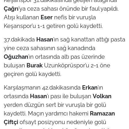
Çağrı
’ya ceza sahası önünde bir faul yapıldı.
Atışı kullanan
Eser
nefis bir vuruşla
Keşanspor’u 1-1 getiren golü kaydetti.
37.dakikada
Hasan
’ın sağ kanattan attığı pasta
yine ceza sahasının sağ kanadında
Oğuzhan
’ın ortasında altı pas üzerinde
buluşan
Burak
Uzunköprüspor’u 2-1 öne
geçiren golü kaydetti.
Karşılaşmanın 42.dakikasında
Erkan
’ın
ortasında
Hasan
’ı pası ile buluşan
Volkan
yerden düzgün sert bir vuruşla bir golü
kaydetti. Maçın yardımcı hakemi
Ramazan
Çiftçi
ofsayt posizyonu nedeniyle golü