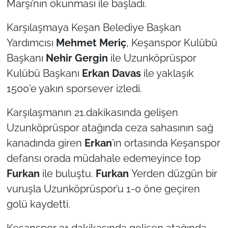
Marşı’nın okunması ile başladı.
İş Dünyası
Karşılaşmaya Keşan Belediye Başkan
Bilim Teknoloji
Yardımcısı
Mehmet Meriç
, Keşanspor Kulübü
English News
Başkanı
Nehir Gergin
ile Uzunköprüspor
Kulübü Başkanı
Erkan Davas
ile yaklaşık
Canlı Maç
1500’e yakın sporsever izledi.
Finans
Karşılaşmanın 21.dakikasında gelişen
Uzunköprüspor atağında ceza sahasının sağ
Genel-A
kanadında giren
Erkan
’ın ortasında Keşanspor
defansı orada müdahale edemeyince top
Gündem-Eğitim
Furkan
ile buluştu.
Furkan
Yerden düzgün bir
vuruşla Uzunköprüspor’u 1-0 öne geçiren
golü kaydetti.
Keşanspor 31.dakikasında gelişen atağında