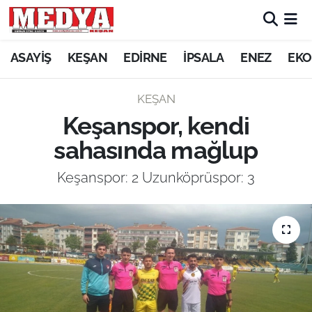
KEŞAN
ASAYİŞ
KEŞAN
EDİRNE
İPSALA
ENEZ
EKO
E-GAZETE
KEŞAN
Keşanspor, kendi
ASAYİŞ
sahasında mağlup
SİYASET
Keşanspor: 2 Uzunköprüspor: 3
GÜNDEM
EKONOMİ
SAĞLIK
EĞİTİM