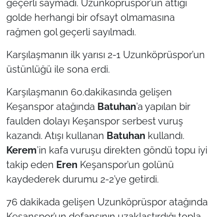
geçerli saymadı. Uzunköprüspor’un attığı
golde herhangi bir ofsayt olmamasına
rağmen gol geçerli sayılmadı.
Karşılaşmanın ilk yarısı 2-1 Uzunköprüspor’un
üstünlüğü ile sona erdi.
Karşılaşmanın 60.dakikasında gelişen
Keşanspor atağında
Batuhan
’a yapılan bir
faulden dolayı Keşanspor serbest vuruş
kazandı. Atışı kullanan
Batuhan
kullandı.
Kerem
’in kafa vuruşu direkten göndü topu iyi
takip eden
Eren
Keşanspor’un golünü
kaydederek durumu 2-2’ye getirdi.
76 dakikada gelişen Uzunköprüspor atağında
Keşanspor’un defansının uzaklaştırdığı topla