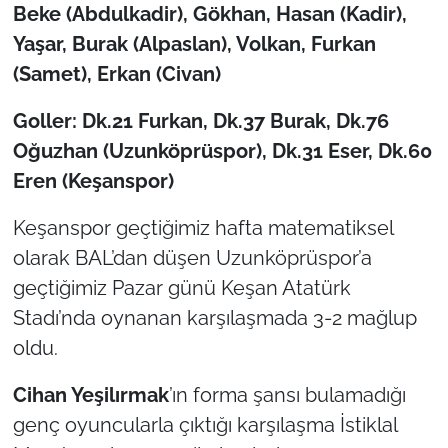
Beke (Abdulkadir), Gökhan, Hasan (Kadir),
Yaşar, Burak (Alpaslan), Volkan, Furkan
TÜRKİYE
(Samet), Erkan (Civan)
Bölge
Goller: Dk.21 Furkan, Dk.37 Burak, Dk.76
Oğuzhan (Uzunköprüspor), Dk.31 Eser, Dk.60
Güvenlik
Eren (Keşanspor)
Genel
Keşanspor geçtiğimiz hafta matematiksel
Politika
olarak BAL’dan düşen Uzunköprüspor’a
geçtiğimiz Pazar günü Keşan Atatürk
Flaş Haber
Stadı’nda oynanan karşılaşmada 3-2 mağlup
oldu.
Dış Haberler
Cihan Yeşilırmak
’ın forma şansı bulamadığı
Magazin
genç oyuncularla çıktığı karşılaşma İstiklal