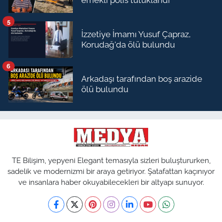
emekli polis tutuklandı
5
İzzetiye İmamı Yusuf Çapraz,
Korudağ'da ölü bulundu
6
Arkadaşı tarafından boş arazide
ölü bulundu
TE Bilişim, yepyeni Elegant temasıyla sizleri buluştururken,
sadelik ve modernizmi bir araya getiriyor. Şatafattan kaçınıyor
ve insanlara haber okuyabilecekleri bir altyapı sunuyor.