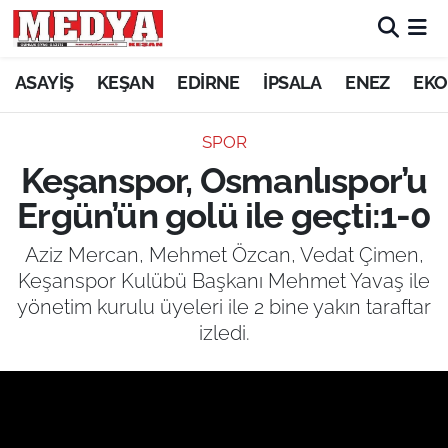
KEŞAN
ASAYİŞ
KEŞAN
EDİRNE
İPSALA
ENEZ
EKO
E-GAZETE
SPOR
Keşanspor, Osmanlıspor’u
ASAYİŞ
Ergün’ün golü ile geçti:1-0
SİYASET
Aziz Mercan, Mehmet Özcan, Vedat Çimen,
Keşanspor Kulübü Başkanı Mehmet Yavaş ile
GÜNDEM
yönetim kurulu üyeleri ile 2 bine yakın taraftar
izledi.
EKONOMİ
SAĞLIK
EĞİTİM