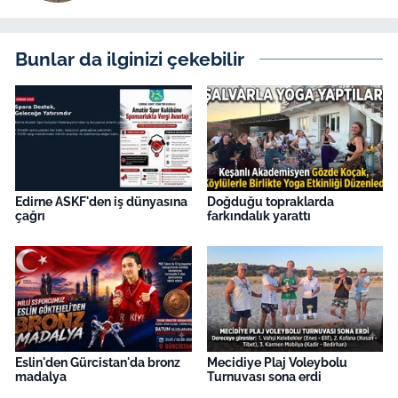
Bunlar da ilginizi çekebilir
Edirne ASKF'den iş dünyasına
Doğduğu topraklarda
çağrı
farkındalık yarattı
Eslin'den Gürcistan'da bronz
Mecidiye Plaj Voleybolu
madalya
Turnuvası sona erdi