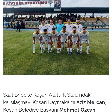
İş Dünyası
Bilim Teknoloji
English News
Canlı Maç
Finans
Genel-A
Gündem-Eğitim
Saat 14.00’te Keşan Atatürk Stadı’ndaki
karşılaşmayı Keşan Kaymakamı
Aziz Mercan
,
Keşan Belediye Başkanı
Mehmet Özcan
,