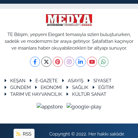
TE Bilişim, yepyeni Elegant temasıyla sizleri buluştururken,
sadelik ve modernizmi bir araya getiriyor. Şatafattan kaçınıyor
ve insanlara haber okuyabilecekleri bir altyapı sunuyor.
KEŞAN
E-GAZETE
ASAYİŞ
SİYASET
GÜNDEM
EKONOMİ
SAĞLIK
EĞİTİM
TARIM VE HAYVANCILIK
KÜLTÜR SANAT
RSS
Copyright © 2022. Her hakkı saklıdır.