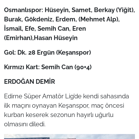
Osmanlıspor: Hüseyin, Samet, Berkay (Yiğit),
TÜRKİYE
Burak, Gökdeniz, Erdem, (Mehmet Alp),
İsmail, Efe, Semih Can, Eren
Bölge
(Emirhan),Hasan Hüseyin
Güvenlik
Gol: Dk. 28 Ergün (Keşanspor)
Genel
Kırmızı Kart: Semih Can (90+4)
Politika
ERDOĞAN DEMİR
Flaş Haber
Edirne Süper Amatör Lig’de kendi sahasında
ilk maçını oynayan Keşanspor, maç öncesi
Dış Haberler
kurban keserek sezonun hayırlı uğurlu
olmasını diledi.
Magazin