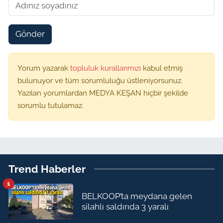
Gönder
Yorum yazarak
topluluk kurallarımızı
kabul etmiş
bulunuyor ve tüm sorumluluğu üstleniyorsunuz.
Yazılan yorumlardan MEDYA KEŞAN hiçbir şekilde
sorumlu tutulamaz.
Trend Haberler
1
BELKOOP’ta meydana gelen
silahlı saldırıda 3 yaralı