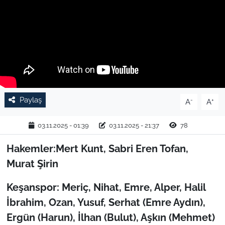
TARIM VE HAYVANCILIK
KÜLTÜR SANAT
RESMİ İLAN
SPOR
Paylaş
-
+
A
A
YAŞAM
03.11.2025 - 01:39
03.11.2025 - 21:37
78
EDİRNE
Hakemler:Mert Kunt, Sabri Eren Tofan,
Murat Şirin
TEKİRDAĞ
Keşanspor: Meriç, Nihat, Emre, Alper, Halil
KIRKLARELİ
İbrahim, Ozan, Yusuf, Serhat (Emre Aydın),
Ergün (Harun), İlhan (Bulut), Aşkın (Mehmet)
ÇANAKKALE