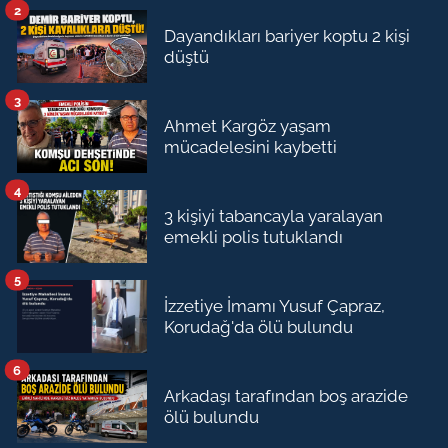
2
Dayandıkları bariyer koptu 2 kişi
düştü
3
Ahmet Kargöz yaşam
mücadelesini kaybetti
4
3 kişiyi tabancayla yaralayan
emekli polis tutuklandı
5
İzzetiye İmamı Yusuf Çapraz,
Korudağ'da ölü bulundu
6
Arkadaşı tarafından boş arazide
ölü bulundu