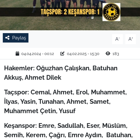
TARIM VE HAYVANCILIK
KÜLTÜR SANAT
Paylaş
-
+
A
A
RESMİ İLAN
04.04.2024 - 00:12
04.02.2025 - 15:30
183
SPOR
Hakemler: Oğuzhan Çalışkan, Batuhan
YAŞAM
Akkuş, Ahmet Dilek
EDİRNE
Taçspor: Cemal, Ahmet, Erol, Muhammet,
İlyas, Yasin, Tunahan, Ahmet, Samet,
TEKİRDAĞ
Muhammet Çetin, Yusuf
KIRKLARELİ
Keşanspor: Emre, Sadullah, Eser, Müslüm,
Semih, Kerem, Çağrı, Emre Aydın, Batuhan,
ÇANAKKALE