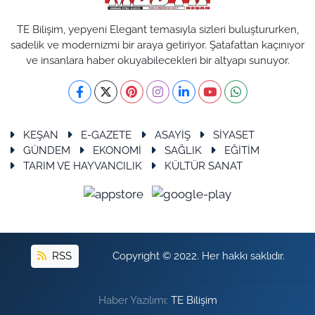
TE Bilişim, yepyeni Elegant temasıyla sizleri buluştururken,
sadelik ve modernizmi bir araya getiriyor. Şatafattan kaçınıyor
ve insanlara haber okuyabilecekleri bir altyapı sunuyor.
KEŞAN
E-GAZETE
ASAYİŞ
SİYASET
GÜNDEM
EKONOMİ
SAĞLIK
EĞİTİM
TARIM VE HAYVANCILIK
KÜLTÜR SANAT
RSS
Copyright © 2022. Her hakkı saklıdır.
Haber Yazılımı:
TE Bilişim