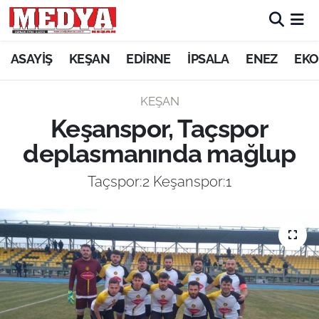
KEŞAN
ASAYİŞ
KEŞAN
EDİRNE
İPSALA
ENEZ
EKO
E-GAZETE
KEŞAN
Keşanspor, Taçspor
ASAYİŞ
deplasmanında mağlup
SİYASET
Taçspor:2 Keşanspor:1
GÜNDEM
EKONOMİ
SAĞLIK
EĞİTİM