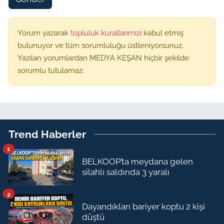
Yorum yazarak
topluluk kurallarımızı
kabul etmiş
bulunuyor ve tüm sorumluluğu üstleniyorsunuz.
Yazılan yorumlardan MEDYA KEŞAN hiçbir şekilde
sorumlu tutulamaz.
Trend Haberler
1
BELKOOP’ta meydana gelen
silahlı saldırıda 3 yaralı
2
Dayandıkları bariyer koptu 2 kişi
düştü