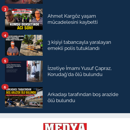
3
Ahmet Kargöz yaşam
mücadelesini kaybetti
4
3 kişiyi tabancayla yaralayan
emekli polis tutuklandı
5
İzzetiye İmamı Yusuf Çapraz,
Korudağ'da ölü bulundu
6
Arkadaşı tarafından boş arazide
ölü bulundu