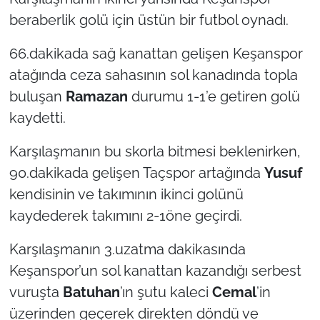
İş Dünyası
beraberlik golü için üstün bir futbol oynadı.
Bilim Teknoloji
66.dakikada sağ kanattan gelişen Keşanspor
atağında ceza sahasının sol kanadında topla
English News
buluşan
Ramazan
durumu 1-1’e getiren golü
Canlı Maç
kaydetti.
Karşılaşmanın bu skorla bitmesi beklenirken,
Finans
90.dakikada gelişen Taçspor artağında
Yusuf
Genel-A
kendisinin ve takımının ikinci golünü
kaydederek takımını 2-1öne geçirdi.
Gündem-Eğitim
Karşılaşmanın 3.uzatma dakikasında
Keşanspor’un sol kanattan kazandığı serbest
vuruşta
Batuhan
’ın şutu kaleci
Cemal
’in
üzerinden geçerek direkten döndü ve