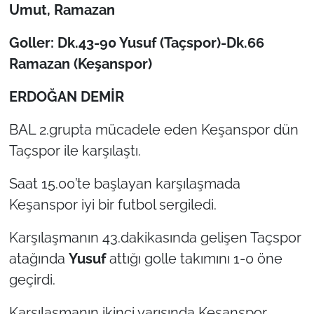
Umut, Ramazan
TÜRKİYE
Goller: Dk.43-90 Yusuf (Taçspor)-Dk.66
Ramazan (Keşanspor)
Bölge
ERDOĞAN DEMİR
Güvenlik
BAL 2.grupta mücadele eden Keşanspor dün
Genel
Taçspor ile karşılaştı.
Politika
Saat 15.00’te başlayan karşılaşmada
Keşanspor iyi bir futbol sergiledi.
Flaş Haber
Karşılaşmanın 43.dakikasında gelişen Taçspor
Dış Haberler
atağında
Yusuf
attığı golle takımını 1-0 öne
geçirdi.
Magazin
Karşılaşmanın ikinci yarısında Keşanspor