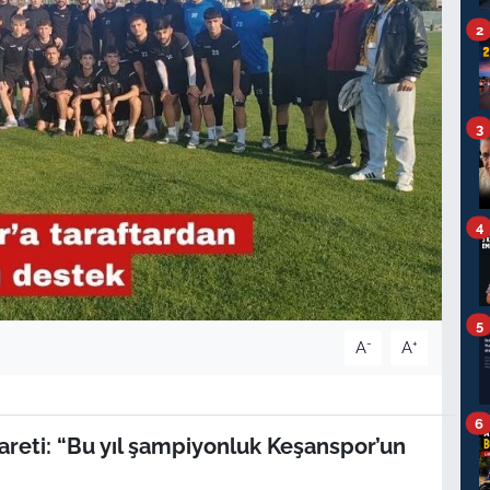
2
3
4
5
-
+
A
A
6
areti: “Bu yıl şampiyonluk Keşanspor’un