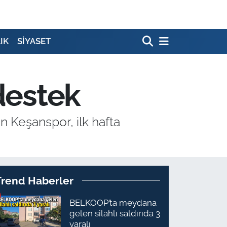
IK
SİYASET
 destek
n Keşanspor, ilk hafta
Trend Haberler
BELKOOP’ta meydana
gelen silahlı saldırıda 3
yaralı