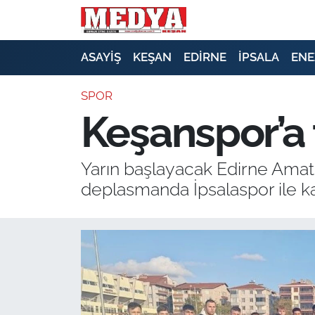
KEŞAN
ASAYİŞ
KEŞAN
EDİRNE
İPSALA
ENE
E-GAZETE
SPOR
Keşanspor’a 
ASAYİŞ
SİYASET
Yarın başlayacak Edirne Amatör
deplasmanda İpsalaspor ile ka
GÜNDEM
EKONOMİ
SAĞLIK
EĞİTİM