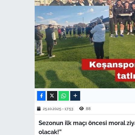
TARIM VE HAYVANCILIK
KÜLTÜR SANAT
RESMİ İLAN
SPOR
YAŞAM
EDİRNE
TEKİRDAĞ
25.10.2025 - 17:53
88
KIRKLARELİ
Sezonun ilk maçı öncesi moral ziy
olacak!”
ÇANAKKALE