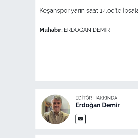
İş Dünyası
Keşanspor yarın saat 14.00’te İpsal
Bilim Teknoloji
Muhabir:
ERDOĞAN DEMİR
English News
Canlı Maç
Finans
Genel-A
Gündem-Eğitim
EDITÖR HAKKINDA
Erdoğan Demir