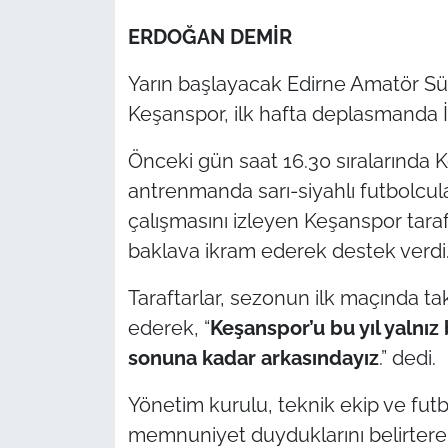
ERDOĞAN DEMİR
TÜRKİYE
Yarın başlayacak Edirne Amatör Süp
Bölge
Keşanspor, ilk hafta deplasmanda İp
Güvenlik
Önceki gün saat 16.30 sıralarında K
antrenmanda sarı-siyahlı futbolcular
Genel
çalışmasını izleyen Keşanspor tara
baklava ikram ederek destek verdi
Politika
Taraftarlar, sezonun ilk maçında tak
Flaş Haber
ederek, “
Keşanspor’u bu yıl yalnı
Dış Haberler
sonuna kadar arkasındayız
.” dedi.
Yönetim kurulu, teknik ekip ve futb
Magazin
memnuniyet duyduklarını belirterek,