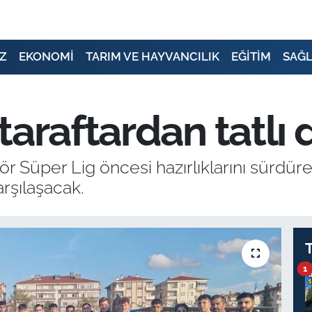
Z
EKONOMİ
TARIM VE HAYVANCILIK
EĞİTİM
SAĞL
taraftardan tatlı
 Süper Lig öncesi hazırlıklarını sürdüre
rşılaşacak.
1