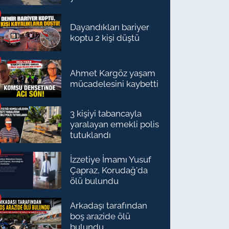
Dayandıkları bariyer
koptu 2 kişi düştü
Ahmet Kargöz yaşam
mücadelesini kaybetti
3 kişiyi tabancayla
yaralayan emekli polis
tutuklandı
İzzetiye İmamı Yusuf
Çapraz, Korudağ'da
ölü bulundu
Arkadaşı tarafından
boş arazide ölü
bulundu