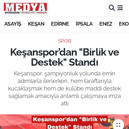
KEŞAN
ASAYİŞ
KEŞAN
EDİRNE
İPSALA
ENEZ
EKO
E-GAZETE
SPOR
Keşanspor’dan "Birlik ve
ASAYİŞ
Destek" Standı
SİYASET
Keşanspor, şampiyonluk yolunda emin
adımlarla ilerlerken, hem taraftarıyla
GÜNDEM
kucaklaşmak hem de kulübe maddi destek
sağlamak amacıyla anlamlı çalışmaya imza
EKONOMİ
attı
SAĞLIK
EĞİTİM