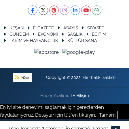
KEŞAN
E-GAZETE
ASAYİŞ
SİYASET
GÜNDEM
EKONOMİ
SAĞLIK
EĞİTİM
TARIM VE HAYVANCILIK
KÜLTÜR SANAT
RSS
Copyright © 2022. Her hakkı saklıdır.
Haber Yazılımı:
TE Bilişim
En iyi site deneyimi sağlamak için çerezlerden
faydalanıyoruz. Detaylar için lütfen tıklayın.
Tamam
Keşan’da 2 otomobilin çarpıştığı kazada
18:30