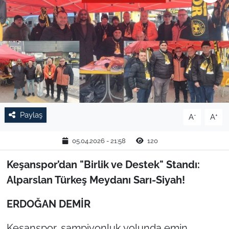
TARIM VE HAYVANCILIK
KÜLTÜR SANAT
RESMİ İLAN
SPOR
Paylaş
-
+
A
A
YAŞAM
05.04.2026 - 21:58
120
EDİRNE
Keşanspor’dan "Birlik ve Destek" Standı:
TEKİRDAĞ
Alparslan Türkeş Meydanı Sarı-Siyah!
KIRKLARELİ
ERDOĞAN DEMİR
Keşanspor, şampiyonluk yolunda emin
ÇANAKKALE