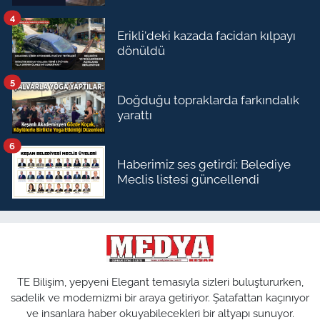
4
Erikli'deki kazada facidan kılpayı
dönüldü
5
Doğduğu topraklarda farkındalık
yarattı
6
Haberimiz ses getirdi: Belediye
Meclis listesi güncellendi
TE Bilişim, yepyeni Elegant temasıyla sizleri buluştururken,
sadelik ve modernizmi bir araya getiriyor. Şatafattan kaçınıyor
ve insanlara haber okuyabilecekleri bir altyapı sunuyor.