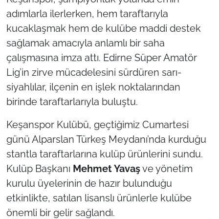
adımlarla ilerlerken, hem taraftarıyla
TÜRKİYE
kucaklaşmak hem de kulübe maddi destek
sağlamak amacıyla anlamlı bir saha
Bölge
çalışmasına imza attı. Edirne Süper Amatör
Lig’in zirve mücadelesini sürdüren sarı-
Güvenlik
siyahlılar, ilçenin en işlek noktalarından
Genel
birinde taraftarlarıyla buluştu.
Politika
Keşanspor Kulübü, geçtiğimiz Cumartesi
günü Alparslan Türkeş Meydanı’nda kurduğu
Flaş Haber
stantla taraftarlarına kulüp ürünlerini sundu.
Kulüp Başkanı
Mehmet Yavaş
ve yönetim
Dış Haberler
kurulu üyelerinin de hazır bulunduğu
etkinlikte, satılan lisanslı ürünlerle kulübe
Magazin
önemli bir gelir sağlandı.