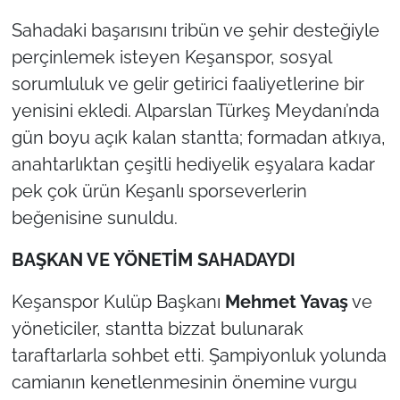
İş Dünyası
Sahadaki başarısını tribün ve şehir desteğiyle
Bilim Teknoloji
perçinlemek isteyen Keşanspor, sosyal
sorumluluk ve gelir getirici faaliyetlerine bir
English News
yenisini ekledi. Alparslan Türkeş Meydanı’nda
gün boyu açık kalan stantta; formadan atkıya,
Canlı Maç
anahtarlıktan çeşitli hediyelik eşyalara kadar
Finans
pek çok ürün Keşanlı sporseverlerin
beğenisine sunuldu.
Genel-A
BAŞKAN VE YÖNETİM SAHADAYDI
Gündem-Eğitim
Keşanspor Kulüp Başkanı
Mehmet Yavaş
ve
yöneticiler, stantta bizzat bulunarak
taraftarlarla sohbet etti. Şampiyonluk yolunda
camianın kenetlenmesinin önemine vurgu