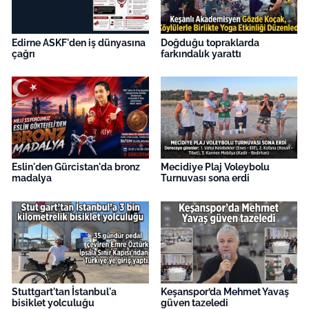
Edirne ASKF'den iş dünyasına
Doğduğu topraklarda
çağrı
farkındalık yarattı
Eslin'den Gürcistan'da bronz
Mecidiye Plaj Voleybolu
madalya
Turnuvası sona erdi
Stuttgart'tan İstanbul'a
Keşanspor’da Mehmet Yavaş
bisiklet yolculuğu
güven tazeledi