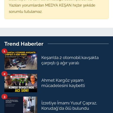
Yazılan yorumlardan MEDYA KEŞAN hiçbir şekilde
sorumlu tutulamaz.
Trend Haberler
1
Keşan’da 2 otomobil kavşakta
çarpıştı 9 ağır yaralı
2
Ahmet Kargöz yaşam
mücadelesini kaybetti
3
İzzetiye İmamı Yusuf Çapraz,
Korudağ'da ölü bulundu