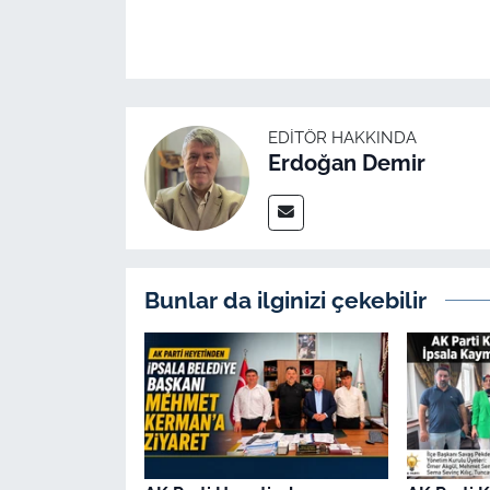
İş Dünyası
Bilim Teknoloji
English News
EDITÖR HAKKINDA
Erdoğan Demir
Canlı Maç
Finans
Genel-A
Bunlar da ilginizi çekebilir
Gündem-Eğitim