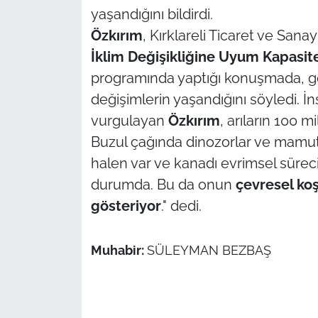
yaşandığını bildirdi.
TÜRKİYE
Özkırım
, Kırklareli Ticaret ve Sana
İ
klim De
ğ
i
ş
ikli
ğ
ine Uyum Kapasites
Bölge
programında yaptığı konuşmada, g
değişimlerin yaşandığını söyledi. İ
Güvenlik
vurgulayan
Özkırım
, arıların 100 m
Buzul çağında dinozorlar ve mamut
Genel
halen var ve kanadı evrimsel sür
Politika
durumda. Bu da onun
çevresel ko
gösteriyor
." dedi.
Flaş Haber
Muhabir:
SÜLEYMAN BEZBAŞ
Dış Haberler
Magazin