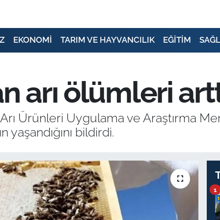
Z
EKONOMİ
TARIM VE HAYVANCILIK
EĞİTİM
SAĞL
n arı ölümleri artt
 Arı Ürünleri Uygulama ve Araştırma Merk
n yaşandığını bildirdi.
1