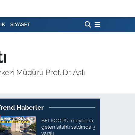
IK
SİYASET
ı
ezi Müdürü Prof. Dr. Aslı
Trend Haberler
BELKOOP’ta meydana
gelen silahlı saldırıda 3
yaralı