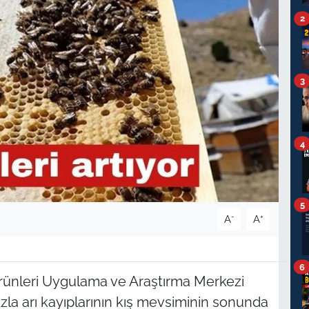
2
3
4
5
-
+
A
A
6
Ürünleri Uygulama ve Araştırma Merkezi
azla arı kayıplarının kış mevsiminin sonunda