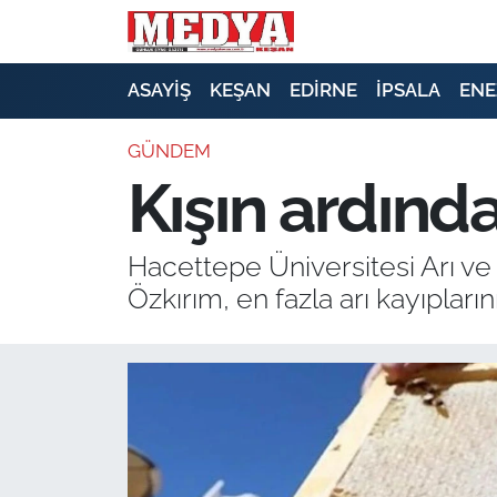
KEŞAN
ASAYİŞ
KEŞAN
EDİRNE
İPSALA
ENE
E-GAZETE
GÜNDEM
Kışın ardında
ASAYİŞ
SİYASET
Hacettepe Üniversitesi Arı ve
Özkırım, en fazla arı kayıplarını
GÜNDEM
EKONOMİ
SAĞLIK
EĞİTİM