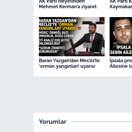
AK Parti Heyetinden
AK Parti 
Mehmet Kerman’a ziyaret
Kaymakamı
Baran Yazgan’dan Meclis’te
İpsala pr
‘orman yangınları’ uyarısı
Ailesine t
Yorumlar