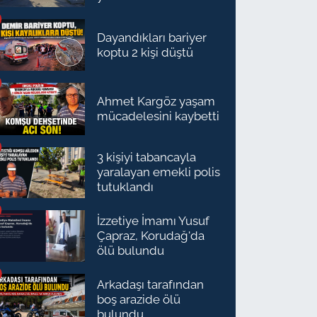
Dayandıkları bariyer
koptu 2 kişi düştü
Ahmet Kargöz yaşam
mücadelesini kaybetti
3 kişiyi tabancayla
yaralayan emekli polis
tutuklandı
İzzetiye İmamı Yusuf
Çapraz, Korudağ'da
ölü bulundu
Arkadaşı tarafından
boş arazide ölü
bulundu