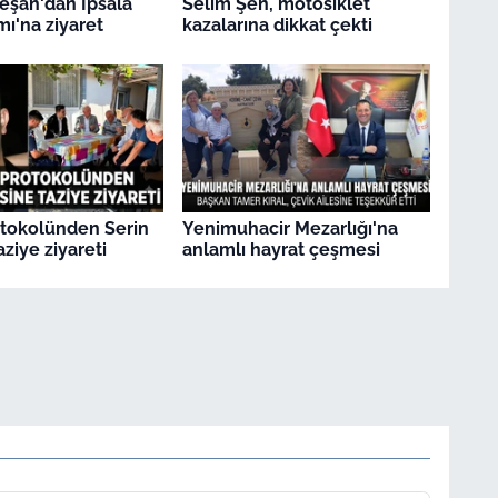
Keşan'dan İpsala
Selim Şen, motosiklet
'na ziyaret
kazalarına dikkat çekti
otokolünden Serin
Yenimuhacir Mezarlığı'na
aziye ziyareti
anlamlı hayrat çeşmesi