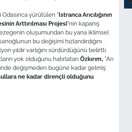
yi Odasınca yürütülen "
Istranca Arıcılı
ğ
ının
inin Arttırılması Projesi
"nin kapanış
ezegenin oluşumundan bu yana iklimsel
nsanoğlunun bu değişimi hızlandırdığını
ilyon yıldır varlığını sürdürdüğünü belirtti.
ların yok olduğunu hatırlatan
Özkırım,
"Arı
ecinde değişmeden bugüne kadar gelmiş
ş
ullara ne kadar dirençli oldu
ğ
unu