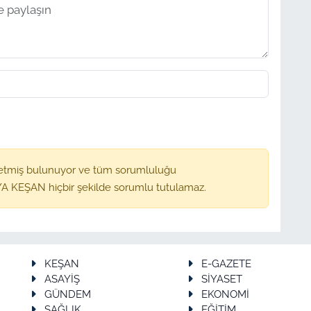
etmiş bulunuyor ve tüm sorumluluğu
A KEŞAN hiçbir şekilde sorumlu tutulamaz.
KEŞAN
E-GAZETE
ASAYİŞ
SİYASET
GÜNDEM
EKONOMİ
SAĞLIK
EĞİTİM