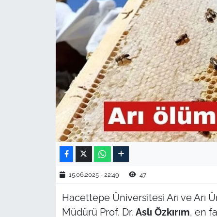
TARIM VE HAYVANCILIK
KÜLTÜR SANAT
RESMİ İLAN
SPOR
YAŞAM
EDİRNE
TEKİRDAĞ
15.06.2025 - 22:49
47
KIRKLARELİ
Hacettepe Üniversitesi Arı ve Arı 
Müdürü Prof. Dr.
Aslı Özkırım
, en f
ÇANAKKALE