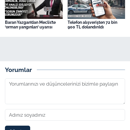
Baran Yazgan’dan Meclis’te
Telefon alışverişten 72 bin
‘orman yangınları’ uyarısı
900 TL dolandırıldı
Yorumlar