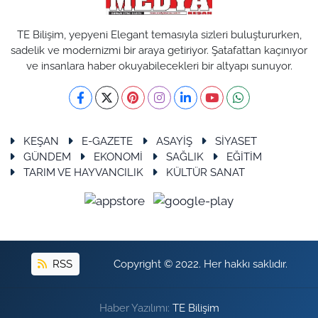
TE Bilişim, yepyeni Elegant temasıyla sizleri buluştururken,
sadelik ve modernizmi bir araya getiriyor. Şatafattan kaçınıyor
ve insanlara haber okuyabilecekleri bir altyapı sunuyor.
KEŞAN
E-GAZETE
ASAYİŞ
SİYASET
GÜNDEM
EKONOMİ
SAĞLIK
EĞİTİM
TARIM VE HAYVANCILIK
KÜLTÜR SANAT
RSS
Copyright © 2022. Her hakkı saklıdır.
Haber Yazılımı:
TE Bilişim