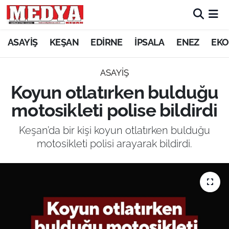
KEŞAN
ASAYİŞ
KEŞAN
EDİRNE
İPSALA
ENEZ
EKO
E-GAZETE
ASAYİŞ
Koyun otlatırken bulduğu
ASAYİŞ
motosikleti polise bildirdi
SİYASET
Keşan’da bir kişi koyun otlatırken bulduğu
motosikleti polisi arayarak bildirdi.
GÜNDEM
EKONOMİ
SAĞLIK
EĞİTİM