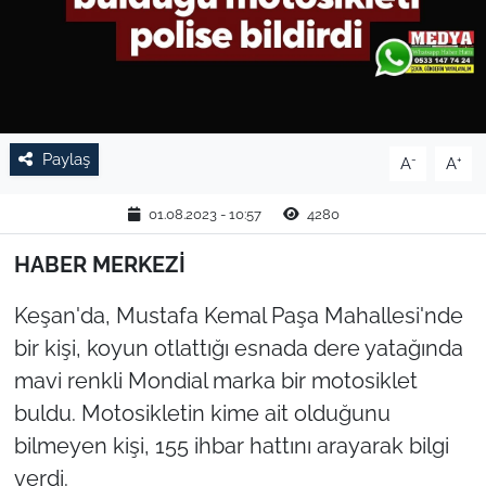
TARIM VE HAYVANCILIK
KÜLTÜR SANAT
RESMİ İLAN
Paylaş
-
+
A
A
SPOR
01.08.2023 - 10:57
4280
YAŞAM
HABER MERKEZİ
Keşan'da, Mustafa Kemal Paşa Mahallesi'nde
EDİRNE
bir kişi, koyun otlattığı esnada dere yatağında
TEKİRDAĞ
mavi renkli Mondial marka bir motosiklet
buldu. Motosikletin kime ait olduğunu
KIRKLARELİ
bilmeyen kişi, 155 ihbar hattını arayarak bilgi
verdi.
ÇANAKKALE