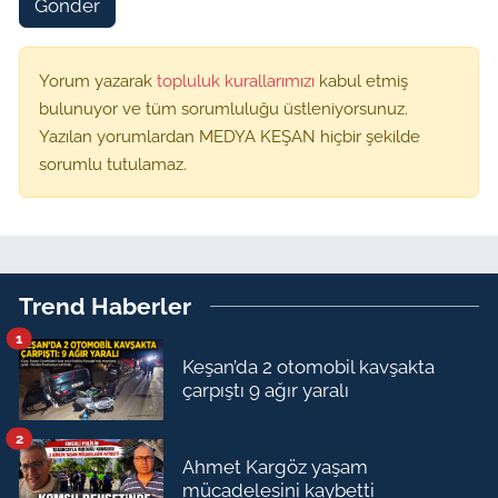
Gönder
Yorum yazarak
topluluk kurallarımızı
kabul etmiş
bulunuyor ve tüm sorumluluğu üstleniyorsunuz.
Yazılan yorumlardan MEDYA KEŞAN hiçbir şekilde
sorumlu tutulamaz.
Trend Haberler
1
Keşan’da 2 otomobil kavşakta
çarpıştı 9 ağır yaralı
2
Ahmet Kargöz yaşam
mücadelesini kaybetti