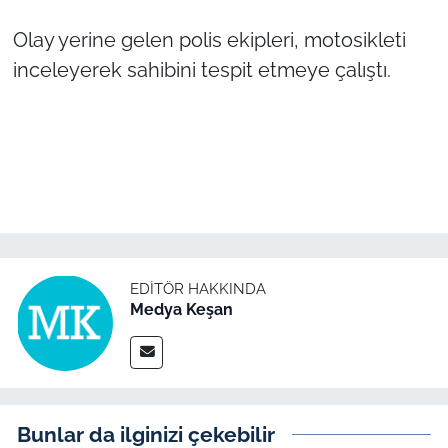
Olay yerine gelen polis ekipleri, motosikleti
TÜRKİYE
inceleyerek sahibini tespit etmeye çalıştı.
Bölge
Güvenlik
Genel
Politika
EDITÖR HAKKINDA
Flaş Haber
Medya Keşan
Dış Haberler
Magazin
Bunlar da ilginizi çekebilir