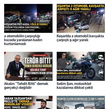
İş Dünyası
Bilim Teknoloji
English News
2 otomobilin çarpıştığı
Keşan’da 2 otomobil kavşakta
Canlı Maç
kazada yaralanan kadın
çarpıştı 9 ağır yaralı
kurtarılamadı
Finans
Genel-A
Gündem-Eğitim
Akalın: "Tehdit Bitti" demek
Selim Şen, motosiklet
gerçekçi değildir
kazalarına dikkat çekti