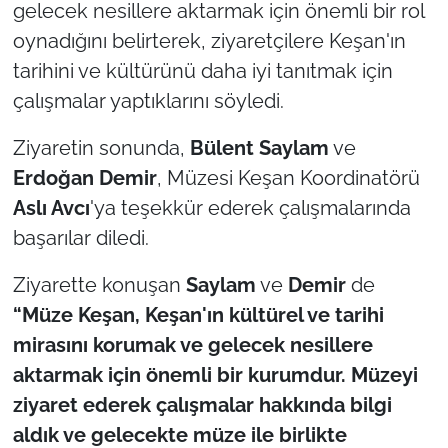
gelecek nesillere aktarmak için önemli bir rol
oynadığını belirterek, ziyaretçilere Keşan'ın
TÜRKİYE
tarihini ve kültürünü daha iyi tanıtmak için
Bölge
çalışmalar yaptıklarını söyledi.
Ziyaretin sonunda,
Bülent Saylam
ve
Güvenlik
Erdoğan Demir
, Müzesi Keşan Koordinatörü
Genel
Aslı Avcı
'ya teşekkür ederek çalışmalarında
başarılar diledi.
Politika
Ziyarette konuşan
Saylam
ve
Demir
de
Flaş Haber
“Müze Keşan, Keşan'ın kültürel ve tarihi
mirasını korumak ve gelecek nesillere
Dış Haberler
aktarmak için önemli bir kurumdur. Müzeyi
ziyaret ederek çalışmalar hakkında bilgi
Magazin
aldık ve gelecekte müze ile birlikte