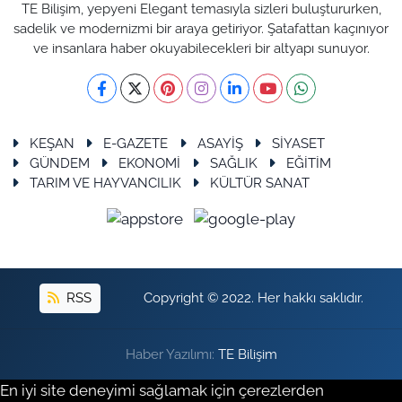
TE Bilişim, yepyeni Elegant temasıyla sizleri buluştururken,
sadelik ve modernizmi bir araya getiriyor. Şatafattan kaçınıyor
ve insanlara haber okuyabilecekleri bir altyapı sunuyor.
KEŞAN
E-GAZETE
ASAYİŞ
SİYASET
GÜNDEM
EKONOMİ
SAĞLIK
EĞİTİM
TARIM VE HAYVANCILIK
KÜLTÜR SANAT
RSS
Copyright © 2022. Her hakkı saklıdır.
Haber Yazılımı:
TE Bilişim
En iyi site deneyimi sağlamak için çerezlerden