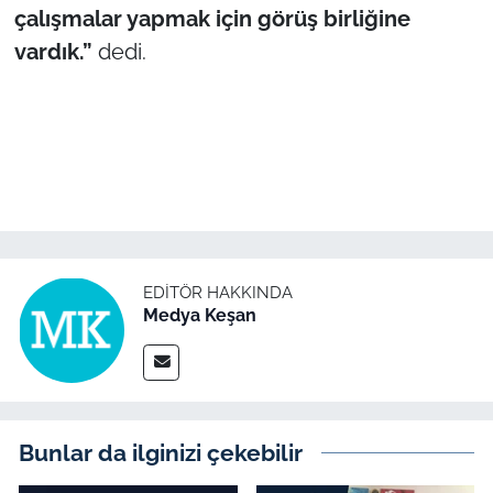
İş Dünyası
çalışmalar yapmak için görüş birliğine
vardık.”
dedi.
Bilim Teknoloji
English News
Canlı Maç
Finans
Genel-A
EDITÖR HAKKINDA
Medya Keşan
Gündem-Eğitim
Bunlar da ilginizi çekebilir