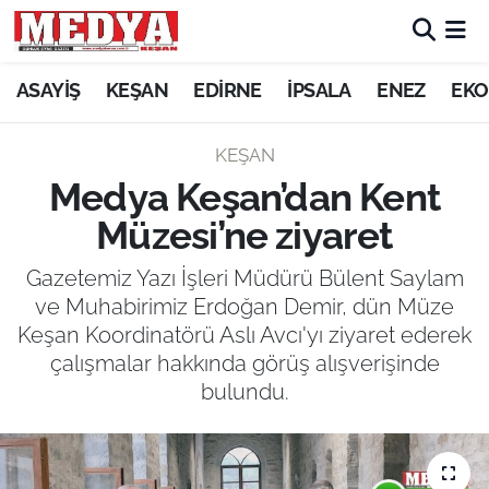
KEŞAN
ASAYİŞ
KEŞAN
EDİRNE
İPSALA
ENEZ
EKO
E-GAZETE
KEŞAN
Medya Keşan’dan Kent
ASAYİŞ
Müzesi’ne ziyaret
SİYASET
Gazetemiz Yazı İşleri Müdürü Bülent Saylam
ve Muhabirimiz Erdoğan Demir, dün Müze
GÜNDEM
Keşan Koordinatörü Aslı Avcı'yı ziyaret ederek
çalışmalar hakkında görüş alışverişinde
EKONOMİ
bulundu.
SAĞLIK
EĞİTİM