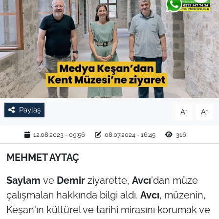
TARIM VE HAYVANCILIK
KÜLTÜR SANAT
RESMİ İLAN
SPOR
Paylaş
-
+
A
A
YAŞAM
12.08.2023 - 09:56
08.07.2024 - 16:45
316
EDİRNE
MEHMET AYTAÇ
TEKİRDAĞ
Saylam
ve
Demir
ziyarette,
Avcı
'dan müze
KIRKLARELİ
çalışmaları hakkında bilgi aldı.
Avcı
, müzenin,
Keşan'ın kültürel ve tarihi mirasını korumak ve
ÇANAKKALE