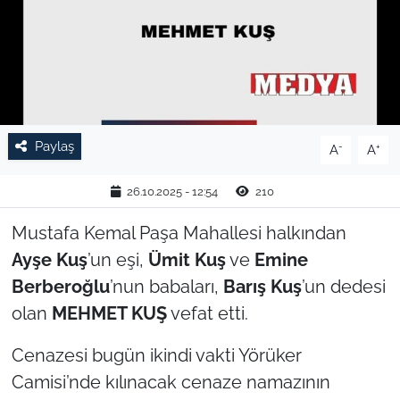
TARIM VE HAYVANCILIK
KÜLTÜR SANAT
RESMİ İLAN
Paylaş
-
+
A
A
SPOR
26.10.2025 - 12:54
210
YAŞAM
Mustafa Kemal Paşa Mahallesi halkından
Ayşe Kuş
’un eşi,
Ümit Kuş
ve
Emine
EDİRNE
Berberoğlu
’nun babaları,
Barış Kuş
’un dedesi
TEKİRDAĞ
olan
MEHMET KUŞ
vefat etti.
KIRKLARELİ
Cenazesi bugün ikindi vakti Yörüker
Camisi’nde kılınacak cenaze namazının
ÇANAKKALE