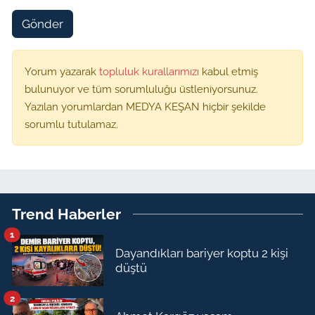
Gönder
Yorum yazarak
topluluk kurallarımızı
kabul etmiş
bulunuyor ve tüm sorumluluğu üstleniyorsunuz.
Yazılan yorumlardan MEDYA KEŞAN hiçbir şekilde
sorumlu tutulamaz.
Trend Haberler
1
Dayandıkları bariyer koptu 2 kişi
düştü
2