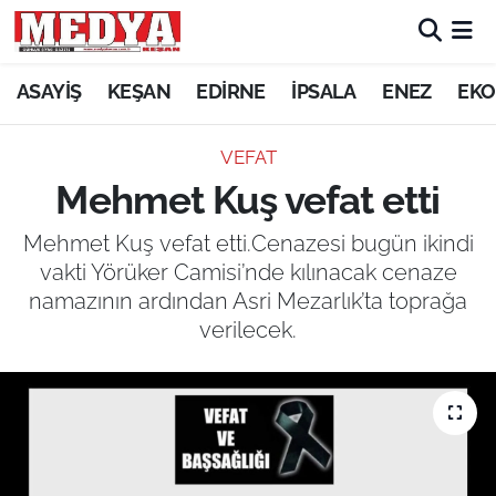
KEŞAN
ASAYİŞ
KEŞAN
EDİRNE
İPSALA
ENEZ
EKO
E-GAZETE
VEFAT
Mehmet Kuş vefat etti
ASAYİŞ
Mehmet Kuş vefat etti.Cenazesi bugün ikindi
SİYASET
vakti Yörüker Camisi’nde kılınacak cenaze
namazının ardından Asri Mezarlık’ta toprağa
GÜNDEM
verilecek.
EKONOMİ
SAĞLIK
EĞİTİM