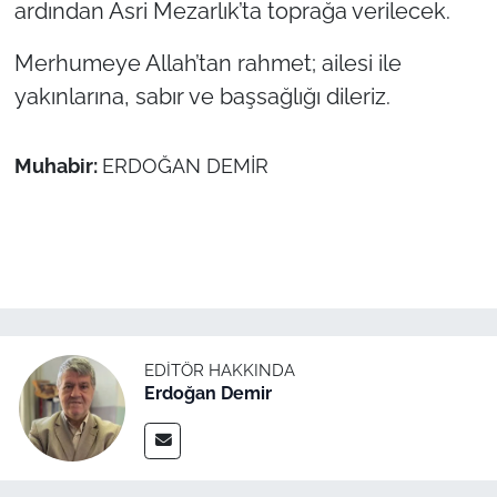
ardından Asri Mezarlık’ta toprağa verilecek.
TÜRKİYE
Merhumeye Allah’tan rahmet; ailesi ile
yakınlarına, sabır ve başsağlığı dileriz.
Bölge
Güvenlik
Muhabir:
ERDOĞAN DEMİR
Genel
Politika
Flaş Haber
EDITÖR HAKKINDA
Dış Haberler
Erdoğan Demir
Magazin