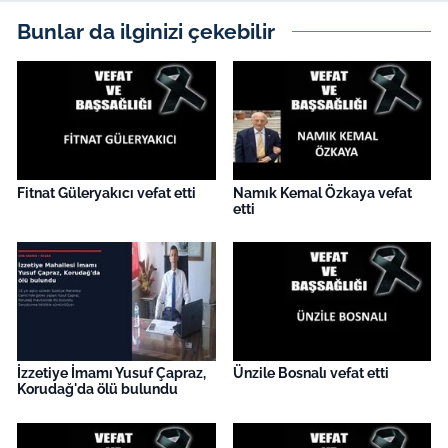
İş Dünyası
Bunlar da ilginizi çekebilir
Bilim Teknoloji
English News
Canlı Maç
Fitnat Güleryakıcı vefat etti
Namık Kemal Özkaya vefat
etti
Finans
Genel-A
Gündem-Eğitim
İzzetiye İmamı Yusuf Çapraz,
Ünzile Bosnalı vefat etti
Korudağ'da ölü bulundu