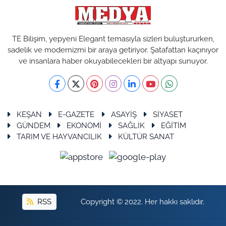
TE Bilişim, yepyeni Elegant temasıyla sizleri buluştururken,
sadelik ve modernizmi bir araya getiriyor. Şatafattan kaçınıyor
ve insanlara haber okuyabilecekleri bir altyapı sunuyor.
KEŞAN
E-GAZETE
ASAYİŞ
SİYASET
GÜNDEM
EKONOMİ
SAĞLIK
EĞİTİM
TARIM VE HAYVANCILIK
KÜLTÜR SANAT
RSS
Copyright © 2022. Her hakkı saklıdır.