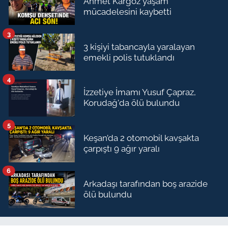
Ahmet Kargöz yaşam
mücadelesini kaybetti
3
3 kişiyi tabancayla yaralayan
emekli polis tutuklandı
4
İzzetiye İmamı Yusuf Çapraz,
Korudağ'da ölü bulundu
5
Keşan’da 2 otomobil kavşakta
çarpıştı 9 ağır yaralı
6
Arkadaşı tarafından boş arazide
ölü bulundu