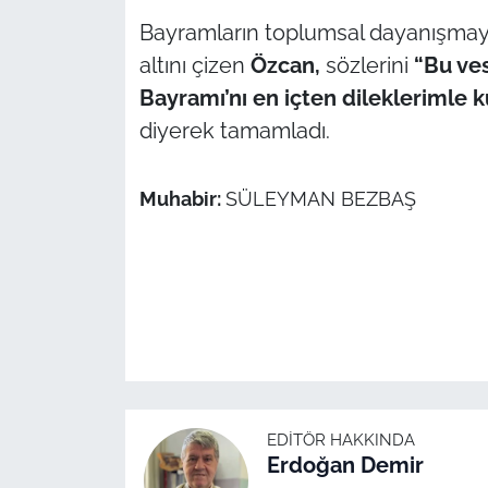
İş Dünyası
Bayramların toplumsal dayanışmay
altını
çizen
Özcan,
sözlerini
“Bu ves
Bilim Teknoloji
Bayramı’nı en içten dileklerimle 
English News
diyerek tamamladı.
Canlı Maç
Muhabir:
SÜLEYMAN BEZBAŞ
Finans
Genel-A
Gündem-Eğitim
EDITÖR HAKKINDA
Erdoğan Demir