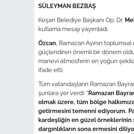
SÜLEYMAN BEZBAŞ
TÜRKİYE
Keşan Belediye Başkanı Op. Dr.
Me
kutlama mesajı yayımladı.
Bölge
Özcan
, Ramazan Ayının toplumsal d
Güvenlik
güçlendiren önemli bir dönem oldu
Genel
manevi atmosferin en yoğun şekild
ifade etti.
Politika
Tüm vatandaşların Ramazan Bayram
Flaş Haber
şunlara yer verdi:
“
Ramazan Bayramı
olmak üzere, tüm bölge halkımıza
Dış Haberler
getirmesini temenni ediyorum. P
kardeşliğin en güzel örneklerinin
Magazin
dargınlıkların sona ermesini diliy