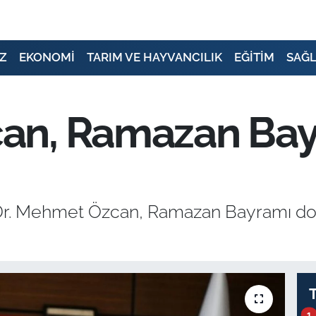
Z
EKONOMİ
TARIM VE HAYVANCILIK
EĞİTİM
SAĞL
n, Ramazan Bayr
Dr. Mehmet Özcan, Ramazan Bayramı dol
1