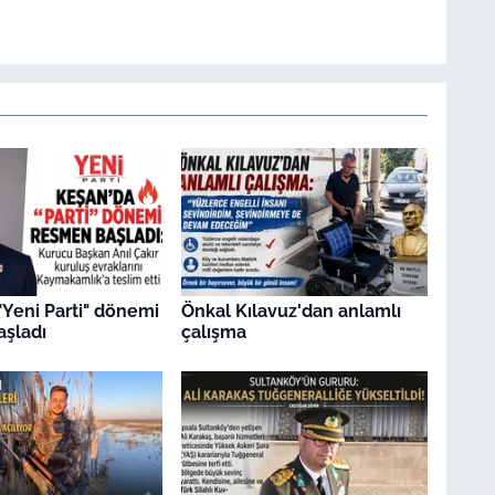
"Yeni Parti" dönemi
Önkal Kılavuz'dan anlamlı
şladı
çalışma