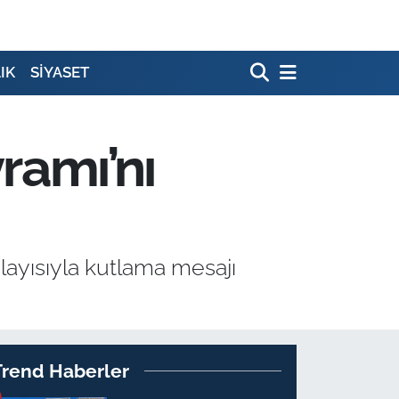
IK
SİYASET
amı’nı
ayısıyla kutlama mesajı
Trend Haberler