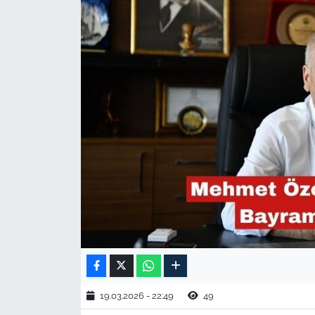
TARIM VE HAYVANCILIK
KÜLTÜR SANAT
RESMİ İLAN
SPOR
YAŞAM
EDİRNE
TEKİRDAĞ
KIRKLARELİ
19.03.2026 - 22:49
49
ÇANAKKALE