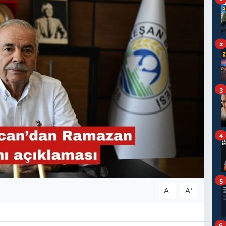
2
3
4
5
-
+
A
A
6