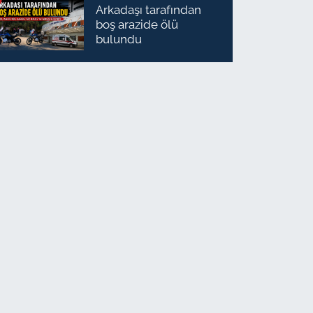
Arkadaşı tarafından
boş arazide ölü
bulundu