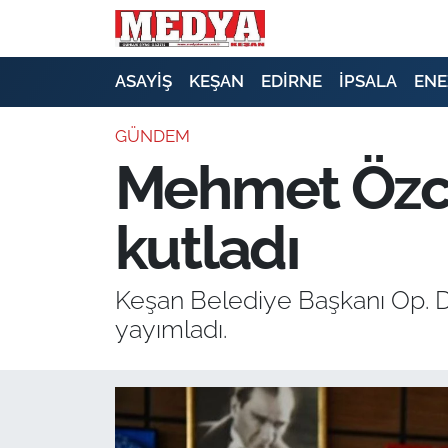
KEŞAN
ASAYİŞ
KEŞAN
EDİRNE
İPSALA
ENE
E-GAZETE
GÜNDEM
Mehmet Özca
ASAYİŞ
kutladı
SİYASET
GÜNDEM
Keşan Belediye Başkanı Op. 
yayımladı.
EKONOMİ
SAĞLIK
EĞİTİM