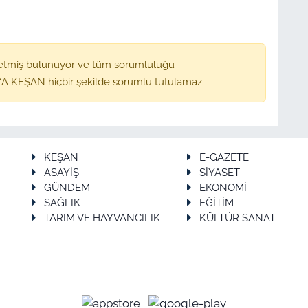
etmiş bulunuyor ve tüm sorumluluğu
A KEŞAN hiçbir şekilde sorumlu tutulamaz.
KEŞAN
E-GAZETE
ASAYİŞ
SİYASET
GÜNDEM
EKONOMİ
SAĞLIK
EĞİTİM
TARIM VE HAYVANCILIK
KÜLTÜR SANAT