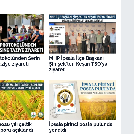
otokolünden Serin
MHP İpsala İlçe Başkanı
aziye ziyareti
Şimşek'ten Keşan TSO'ya
ziyaret
2026 yılı çeltik
İpsala pirinci posta pulunda
aporu açıklandı
yer aldı