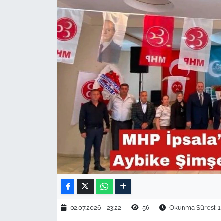
TARIM VE HAYVANCILIK
KÜLTÜR SANAT
RESMİ İLAN
SPOR
YAŞAM
EDİRNE
TEKİRDAĞ
KIRKLARELİ
02.07.2026 - 23:22
56
Okunma Süresi: 1
ÇANAKKALE