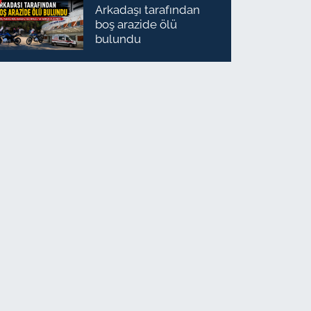
Arkadaşı tarafından
boş arazide ölü
bulundu