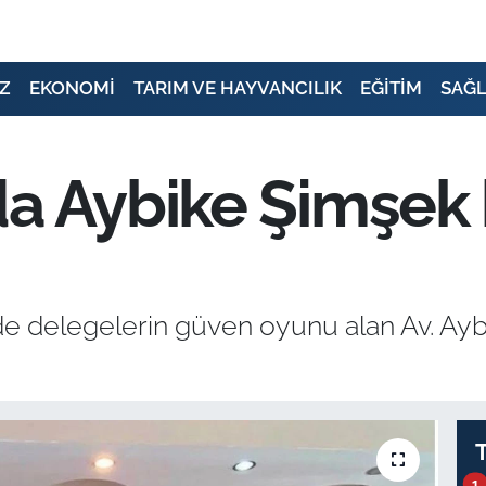
Z
EKONOMİ
TARIM VE HAYVANCILIK
EĞİTİM
SAĞL
da Aybike Şimşek
erde delegelerin güven oyunu alan Av. Ay
1