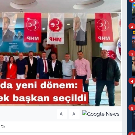
2
3
4
5
-
+
A
A
 Dk
6