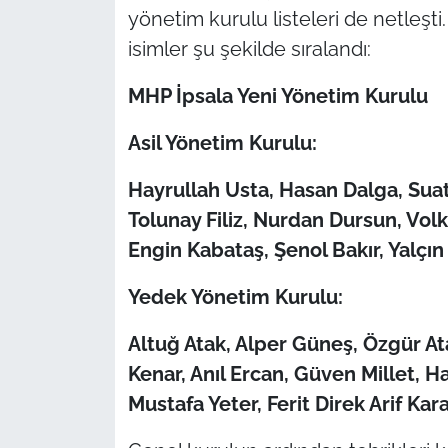
İş Dünyası
yönetim kurulu listeleri de netleşt
isimler şu şekilde sıralandı:
Bilim Teknoloji
MHP İpsala Yeni Yönetim Kurulu
English News
Asil Yönetim Kurulu:
Canlı Maç
Hayrullah Usta, Hasan Dalga, Sua
Finans
Tolunay Filiz, Nurdan Dursun, Vo
Engin Kabataş, Şenol Bakır, Yalçın
Genel-A
Yedek Yönetim Kurulu:
Gündem-Eğitim
Altuğ Atak, Alper Güneş, Özgür Ata
Kenar, Anıl Ercan, Güven Millet, H
Mustafa Yeter, Ferit Direk Arif Kar