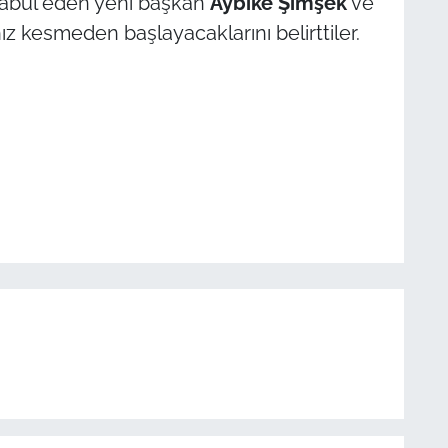
 kabul eden yeni başkan
Aybike Şimşek
ve
hız kesmeden başlayacaklarını belirttiler.