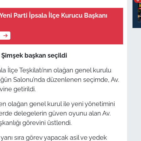
Yeni Parti İpsala İlçe Kurucu Başkanı
e
 Şimşek başkan seçildi
la İlçe Teşkilatı’nın olağan genel kurulu
Düğün Salonu’nda düzenlenen seçimde, Av.
ine getirildi.
en olağan genel kurul ile yeni yönetimini
imlerde delegelerin güven oyunu alan Av.
şkanlığı görevini üstlendi.
 yanı sıra görev yapacak asil ve yedek