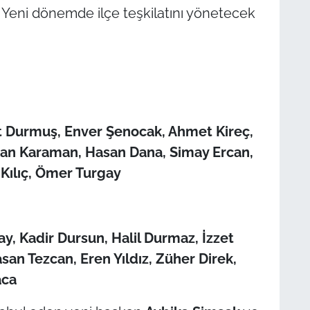
i. Yeni dönemde ilçe teşkilatını yönetecek
t Durmuş, Enver Şenocak, Ahmet Kireç,
lkan Karaman, Hasan Dana, Simay Ercan,
 Kılıç, Ömer Turgay
y, Kadir Dursun, Halil Durmaz, İzzet
asan Tezcan, Eren Yıldız, Züher Direk,
aca