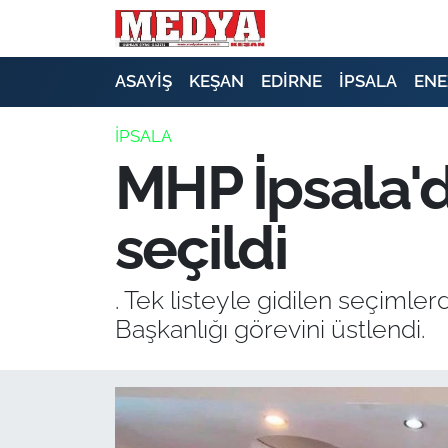
KEŞAN
ASAYİŞ
KEŞAN
EDİRNE
İPSALA
ENE
E-GAZETE
İPSALA
MHP İpsala'
ASAYİŞ
seçildi
SİYASET
GÜNDEM
. Tek listeyle gidilen seçiml
Başkanlığı görevini üstlendi.
EKONOMİ
SAĞLIK
EĞİTİM