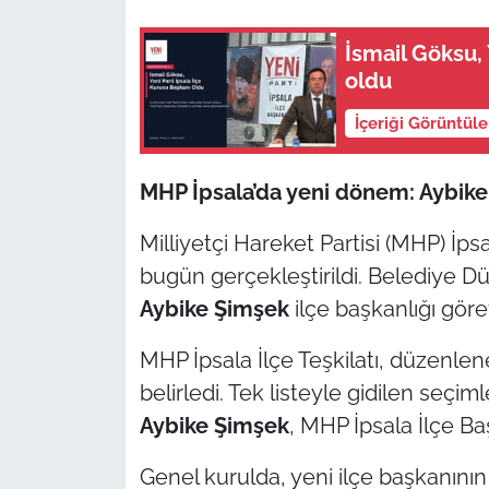
TÜRKİYE
İsmail Göksu, 
oldu
Bölge
İçeriği Görüntül
Güvenlik
MHP İpsala’da yeni dönem: Aybike
Genel
Milliyetçi Hareket Partisi (MHP) İpsa
bugün gerçekleştirildi. Belediye 
Politika
Aybike Şimşek
ilçe başkanlığı görev
Flaş Haber
MHP İpsala İlçe Teşkilatı, düzenlen
Dış Haberler
belirledi. Tek listeyle gidilen seç
Aybike Şimşek
, MHP İpsala İlçe Ba
Magazin
Genel kurulda, yeni ilçe başkanının