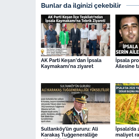
Bunlar da ilginizi çekebilir
AK Parti Keşan'dan İpsala
İpsala pr
Kaymakamı'na ziyaret
Ailesine t
Sultanköy’ün gururu: Ali
İpsala’da 
Karakaş Tuğgeneralliğe
maliyet r