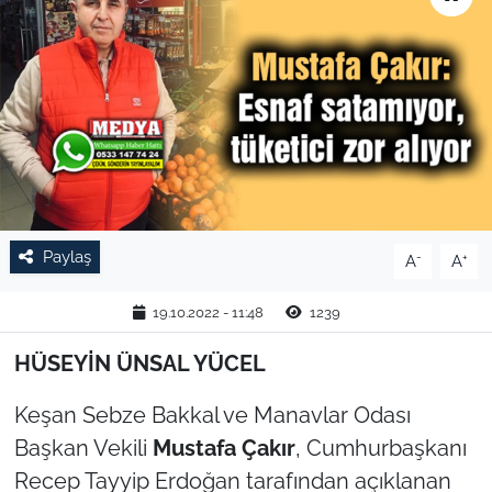
TARIM VE HAYVANCILIK
KÜLTÜR SANAT
RESMİ İLAN
SPOR
Paylaş
-
+
A
A
YAŞAM
19.10.2022 - 11:48
1239
EDİRNE
HÜSEYİN ÜNSAL YÜCEL
TEKİRDAĞ
Keşan Sebze Bakkal ve Manavlar Odası
KIRKLARELİ
Başkan Vekili
Mustafa Çakır
, Cumhurbaşkanı
Recep Tayyip Erdoğan tarafından açıklanan
ÇANAKKALE