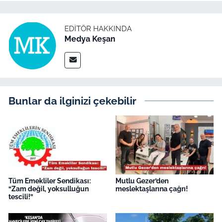
EDITÖR HAKKINDA
Medya Keşan
Bunlar da ilginizi çekebilir
Tüm Emekliler Sendikası:
Mutlu Gezer’den
“Zam değil, yoksulluğun
meslektaşlarına çağrı!
tescili!”