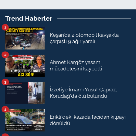
Trend Haberler
1
Keşan’da 2 otomobil kavşakta
çarpıştı 9 ağır yaralı
2
Ahmet Kargöz yaşam
mücadelesini kaybetti
3
İzzetiye İmamı Yusuf Çapraz,
Korudağ'da ölü bulundu
4
Erikli'deki kazada facidan kılpayı
dönüldü