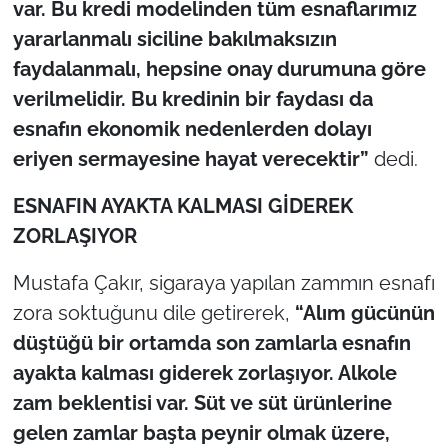
var. Bu kredi modelinden tüm esnaflarımız
İş Dünyası
yararlanmalı siciline bakılmaksızın
Bilim Teknoloji
faydalanmalı, hepsine onay durumuna göre
verilmelidir. Bu kredinin bir faydası da
English News
esnafın ekonomik nedenlerden dolayı
eriyen sermayesine hayat verecektir”
dedi.
Canlı Maç
ESNAFIN AYAKTA KALMASI GİDEREK
Finans
ZORLAŞIYOR
Genel-A
Mustafa Çakır, sigaraya yapılan zammın esnafı
zora soktuğunu dile getirerek,
“Alım gücünün
Gündem-Eğitim
düştüğü bir ortamda son zamlarla esnafın
ayakta kalması giderek zorlaşıyor. Alkole
zam beklentisi var. Süt ve süt ürünlerine
gelen zamlar başta peynir olmak üzere,