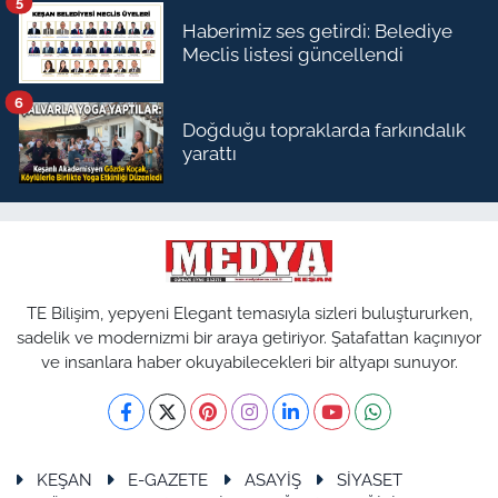
5
Haberimiz ses getirdi: Belediye
Meclis listesi güncellendi
6
Doğduğu topraklarda farkındalık
yarattı
TE Bilişim, yepyeni Elegant temasıyla sizleri buluştururken,
sadelik ve modernizmi bir araya getiriyor. Şatafattan kaçınıyor
ve insanlara haber okuyabilecekleri bir altyapı sunuyor.
KEŞAN
E-GAZETE
ASAYİŞ
SİYASET