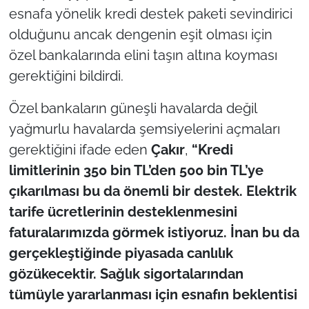
esnafa yönelik kredi destek paketi sevindirici
TÜRKİYE
olduğunu ancak dengenin eşit olması için
özel bankalarında elini taşın altına koyması
Bölge
gerektiğini bildirdi.
Güvenlik
Özel bankaların güneşli havalarda değil
yağmurlu havalarda şemsiyelerini açmaları
Genel
gerektiğini ifade eden
Çakır
,
“Kredi
limitlerinin 350 bin TL’den 500 bin TL’ye
Politika
çıkarılması bu da önemli bir destek. Elektrik
Flaş Haber
tarife ücretlerinin desteklenmesini
faturalarımızda görmek istiyoruz. İnan bu da
Dış Haberler
gerçekleştiğinde piyasada canlılık
gözükecektir. Sağlık sigortalarından
Magazin
tümüyle yararlanması için esnafın beklentisi