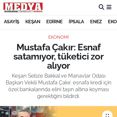
KEŞAN
ASAYİŞ
KEŞAN
EDİRNE
İPSALA
ENEZ
EKO
E-GAZETE
EKONOMİ
Mustafa Çakır: Esnaf
ASAYİŞ
satamıyor, tüketici zor
SİYASET
alıyor
GÜNDEM
Keşan Sebze Bakkal ve Manavlar Odası
Başkan Vekili Mustafa Çakır, esnafa kredi için
EKONOMİ
özel bankalarında elini taşın altına koyması
gerektiğini bildirdi.
SAĞLIK
EĞİTİM