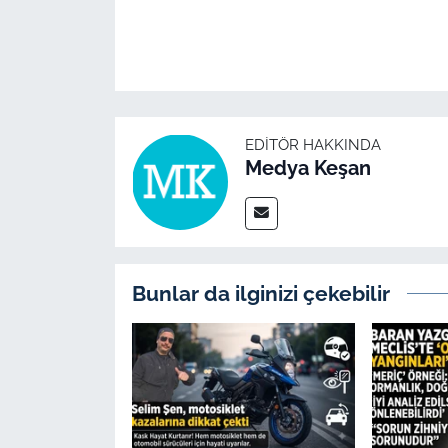
İş Dünyası
Bilim Teknoloji
English News
EDITÖR HAKKINDA
Canlı Maç
Medya Keşan
Finans
Genel-A
Bunlar da ilginizi çekebilir
Gündem-Eğitim