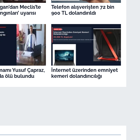
gan’dan Meclis’te
Telefon alışverişten 72 bin
gınları’ uyarısı
900 TL dolandırıldı
İmamı Yusuf Çapraz,
İnternet üzerinden emniyet
a ölü bulundu
kemeri dolandırıcılığı