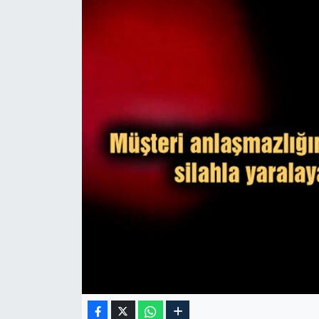
TARIM VE HAYVANCILIK
KÜLTÜR SANAT
RESMİ İLAN
SPOR
YAŞAM
EDİRNE
TEKİRDAĞ
KIRKLARELİ
ÇANAKKALE