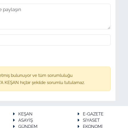
etmiş bulunuyor ve tüm sorumluluğu
A KEŞAN hiçbir şekilde sorumlu tutulamaz.
KEŞAN
E-GAZETE
ASAYİŞ
SİYASET
GÜNDEM
EKONOMİ