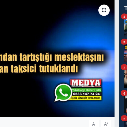
1
2
3
4
5
-
+
A
A