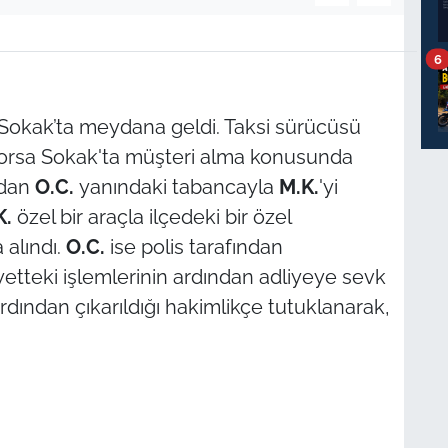
6
Sokak’ta meydana geldi. Taksi sürücüsü
orsa Sokak'ta müşteri alma konusunda
ndan
O.C.
yanındaki tabancayla
M.K.
'yi
K.
özel bir araçla ilçedeki bir özel
 alındı.
O.C.
ise polis tarafından
yetteki işlemlerinin ardından adliyeye sevk
 ardından çıkarıldığı hakimlikçe tutuklanarak,