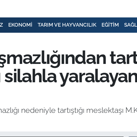
Z
EKONOMİ
TARIM VE HAYVANCILIK
EĞİTİM
SAĞL
şmazlığından tartı
silahla yaralayan
ığı nedeniyle tartıştığı meslektaşı M.K.’