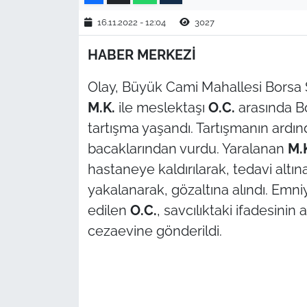
16.11.2022 - 12:04
3027
TÜRKİYE
HABER MERKEZİ
Bölge
Olay, Büyük Cami Mahallesi Borsa 
Güvenlik
M.K.
ile meslektaşı
O.C.
arasında B
tartışma yaşandı. Tartışmanın ardı
Genel
bacaklarından vurdu. Yaralanan
M.
hastaneye kaldırılarak, tedavi altına
Politika
yakalanarak, gözaltına alındı. Emni
Flaş Haber
edilen
O.C.
, savcılıktaki ifadesinin
cezaevine gönderildi.
Dış Haberler
Magazin