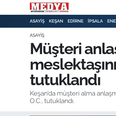
KEŞAN
ASAYİŞ
KEŞAN
EDİRNE
İPSALA
ENE
E-GAZETE
ASAYİŞ
Müşteri anla
ASAYİŞ
meslektaşını 
SİYASET
GÜNDEM
tutuklandı
EKONOMİ
Keşan’da müşteri alma anlaşmazl
SAĞLIK
O.C., tutuklandı.
EĞİTİM