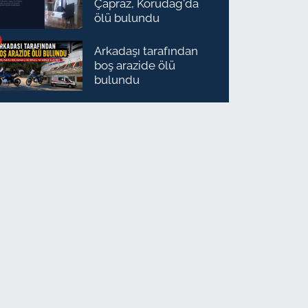
Çapraz, Korudağ'da
ölü bulundu
Arkadaşı tarafından
boş arazide ölü
bulundu