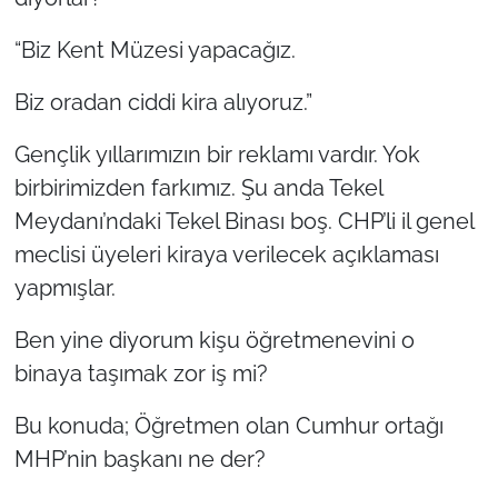
İş Dünyası
“Biz Kent Müzesi yapacağız.
Bilim Teknoloji
Biz oradan ciddi kira alıyoruz.”
English News
Gençlik yıllarımızın bir reklamı vardır. Yok
Canlı Maç
birbirimizden farkımız. Şu anda Tekel
Meydanı’ndaki Tekel Binası boş. CHP’li il genel
Finans
meclisi üyeleri kiraya verilecek açıklaması
yapmışlar.
Genel-A
Ben yine diyorum kişu öğretmenevini o
Gündem-Eğitim
binaya taşımak zor iş mi?
Bu konuda; Öğretmen olan Cumhur ortağı
MHP’nin başkanı ne der?