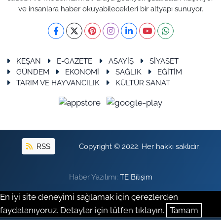
ve insanlara haber okuyabilecekleri bir altyapı sunuyor.
KEŞAN
E-GAZETE
ASAYİŞ
SİYASET
GÜNDEM
EKONOMİ
SAĞLIK
EĞİTİM
TARIM VE HAYVANCILIK
KÜLTÜR SANAT
RSS
Copyright © 2022. Her hakkı saklıdır.
Haber Yazılımı:
TE Bilişim
En iyi site deneyimi sağlamak için çerezlerden
faydalanıyoruz. Detaylar için lütfen tıklayın.
Tamam