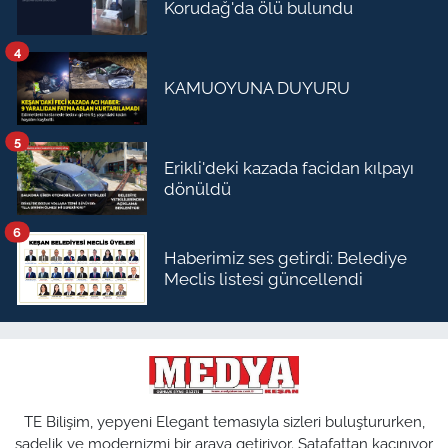
Korudağ'da ölü bulundu
4
KAMUOYUNA DUYURU
5
Erikli'deki kazada facidan kılpayı
dönüldü
6
Haberimiz ses getirdi: Belediye
Meclis listesi güncellendi
TE Bilişim, yepyeni Elegant temasıyla sizleri buluştururken,
sadelik ve modernizmi bir araya getiriyor. Şatafattan kaçınıyor