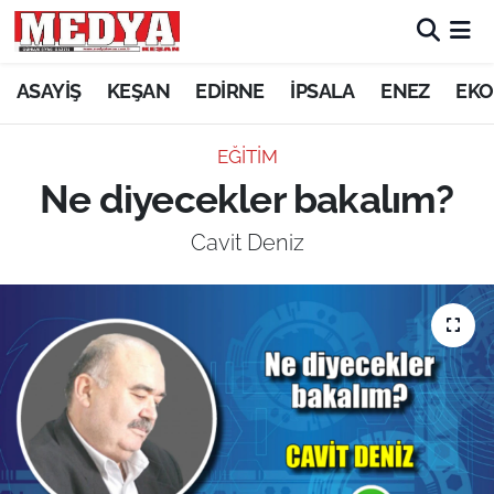
KEŞAN
ASAYİŞ
KEŞAN
EDİRNE
İPSALA
ENEZ
EKO
E-GAZETE
EĞİTİM
Ne diyecekler bakalım?
ASAYİŞ
Cavit Deniz
SİYASET
GÜNDEM
EKONOMİ
SAĞLIK
EĞİTİM