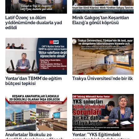
Latif Özenç 10.ölüm
Minik Gakgoş'tan Keşan’dan
yıldönümünde dualarla yad
Elazığ'a gönül köprüsü
edildi
Yontar'dan TBMM'de eğitim
Trakya Üniversitesi'nde bir ilk
bütçesi tepkisi
Anafartalar İlkokulu 20
Yontar: "YKS Eğitimdeki