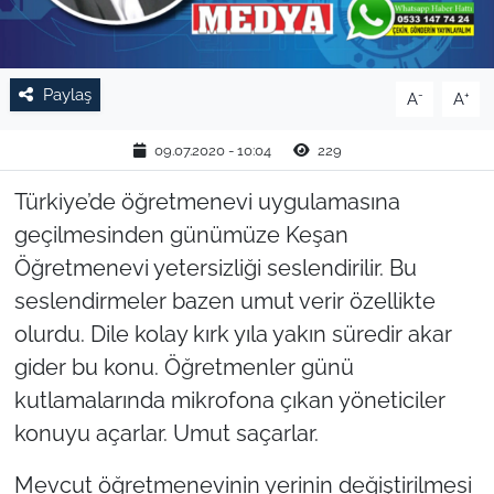
TARIM VE HAYVANCILIK
Paylaş
KÜLTÜR SANAT
-
+
A
A
RESMİ İLAN
09.07.2020 - 10:04
229
Türkiye’de öğretmenevi uygulamasına
SPOR
geçilmesinden günümüze Keşan
YAŞAM
Öğretmenevi yetersizliği seslendirilir. Bu
seslendirmeler bazen umut verir özellikte
EDİRNE
olurdu. Dile kolay kırk yıla yakın süredir akar
gider bu konu. Öğretmenler günü
TEKİRDAĞ
kutlamalarında mikrofona çıkan yöneticiler
konuyu açarlar. Umut saçarlar.
KIRKLARELİ
Mevcut öğretmenevinin yerinin değiştirilmesi
ÇANAKKALE