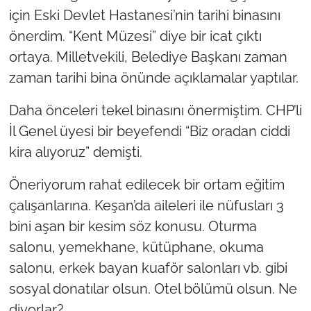
için Eski Devlet Hastanesi’nin tarihi binasını
TÜRKİYE
önerdim. “Kent Müzesi” diye bir icat çıktı
ortaya. Milletvekili, Belediye Başkanı zaman
Bölge
zaman tarihi bina önünde açıklamalar yaptılar.
Güvenlik
Daha önceleri tekel binasını önermiştim. CHP’li
İl Genel üyesi bir beyefendi “Biz oradan ciddi
Genel
kira alıyoruz” demişti.
Politika
Öneriyorum rahat edilecek bir ortam eğitim
çalışanlarına. Keşan’da aileleri ile nüfusları 3
Flaş Haber
bini aşan bir kesim söz konusu. Oturma
Dış Haberler
salonu, yemekhane, kütüphane, okuma
salonu, erkek bayan kuaför salonları vb. gibi
Magazin
sosyal donatılar olsun. Otel bölümü olsun. Ne
diyorlar?