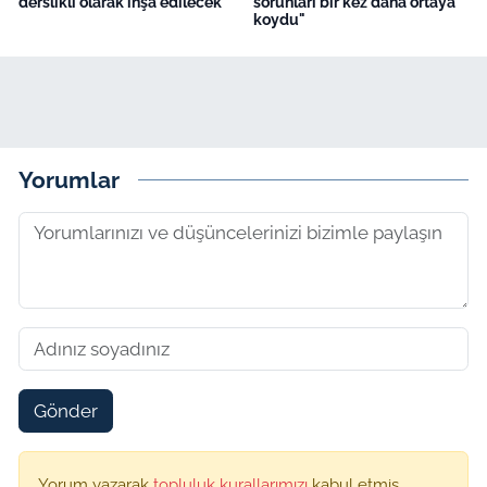
derslikli olarak inşa edilecek
sorunları bir kez daha ortaya
koydu"
Yorumlar
Gönder
Yorum yazarak
topluluk kurallarımızı
kabul etmiş