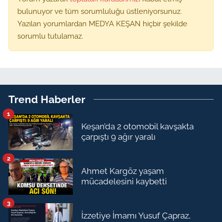
bulunuyor ve tüm sorumluluğu üstleniyorsunuz.
Yazılan yorumlardan MEDYA KEŞAN hiçbir şekilde
sorumlu tutulamaz.
Trend Haberler
1
Keşan’da 2 otomobil kavşakta
çarpıştı 9 ağır yaralı
2
Ahmet Kargöz yaşam
mücadelesini kaybetti
3
İzzetiye İmamı Yusuf Çapraz,