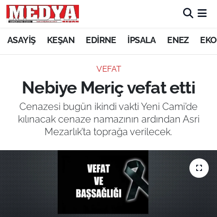
KEŞAN
ASAYİŞ
KEŞAN
EDİRNE
İPSALA
ENEZ
EKO
E-GAZETE
VEFAT
Nebiye Meriç vefat etti
ASAYİŞ
Cenazesi bugün ikindi vakti Yeni Cami’de
SİYASET
kılınacak cenaze namazının ardından Asri
Mezarlık’ta toprağa verilecek.
GÜNDEM
EKONOMİ
SAĞLIK
EĞİTİM