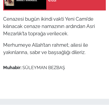
TÜRKİYE
Cenazesi bugün ikindi vakti Yeni Cami’de
Bölge
kılınacak cenaze namazının ardından Asri
Mezarlık’ta toprağa verilecek.
Güvenlik
Merhumeye Allah’tan rahmet; ailesi ile
Genel
yakınlarına, sabır ve başsağlığı dileriz.
Politika
Muhabir:
SÜLEYMAN BEZBAŞ
Flaş Haber
Dış Haberler
Magazin