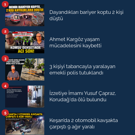
1
Dayandıkları bariyer koptu 2 kişi
düştü
2
Ahmet Kargöz yaşam
mücadelesini kaybetti
3
3 kişiyi tabancayla yaralayan
emekli polis tutuklandı
4
İzzetiye İmamı Yusuf Çapraz,
Korudağ'da ölü bulundu
5
Keşan’da 2 otomobil kavşakta
çarpıştı 9 ağır yaralı