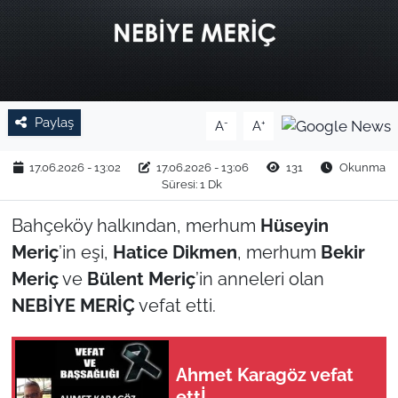
TARIM VE HAYVANCILIK
KÜLTÜR SANAT
RESMİ İLAN
Paylaş
-
+
A
A
SPOR
17.06.2026 - 13:02
17.06.2026 - 13:06
131
Okunma
Süresi: 1 Dk
YAŞAM
Bahçeköy halkından, merhum
Hüseyin
Meriç
’in eşi,
Hatice Dikmen
, merhum
Bekir
EDİRNE
Meriç
ve
Bülent Meriç
’in anneleri olan
NEBİYE MERİÇ
vefat etti.
TEKİRDAĞ
KIRKLARELİ
Ahmet Karagöz vefat
ÇANAKKALE
ettİ