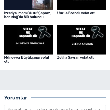
İzzetiye İmamı Yusuf Çapraz,
Ünzile Bosnalı vefat etti
Korudağ'da ölü bulundu
Münevver Büyükçınar vefat
Zeliha Savran vefat etti
etti
Yorumlar