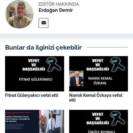
İş Dünyası
EDITÖR HAKKINDA
Erdoğan Demir
Bilim Teknoloji
English News
Bunlar da ilginizi çekebilir
Canlı Maç
Finans
Genel-A
Gündem-Eğitim
Fitnat Güleryakıcı vefat etti
Namık Kemal Özkaya vefat
etti