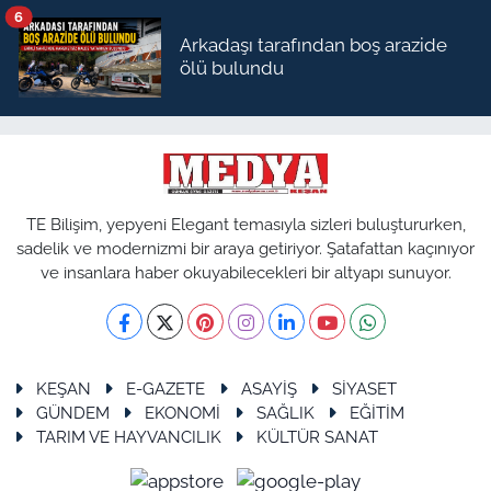
6
Arkadaşı tarafından boş arazide
ölü bulundu
TE Bilişim, yepyeni Elegant temasıyla sizleri buluştururken,
sadelik ve modernizmi bir araya getiriyor. Şatafattan kaçınıyor
ve insanlara haber okuyabilecekleri bir altyapı sunuyor.
KEŞAN
E-GAZETE
ASAYİŞ
SİYASET
GÜNDEM
EKONOMİ
SAĞLIK
EĞİTİM
TARIM VE HAYVANCILIK
KÜLTÜR SANAT