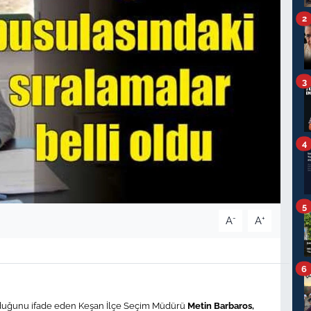
2
3
4
5
-
+
A
A
6
 olduğunu ifade eden Keşan İlçe Seçim Müdürü
Metin Barbaros,