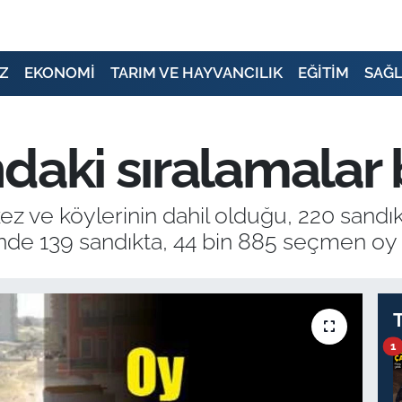
Z
EKONOMİ
TARIM VE HAYVANCILIK
EĞİTİM
SAĞL
daki sıralamalar 
z ve köylerinin dahil olduğu, 220 sand
nde 139 sandıkta, 44 bin 885 seçmen oy 
1