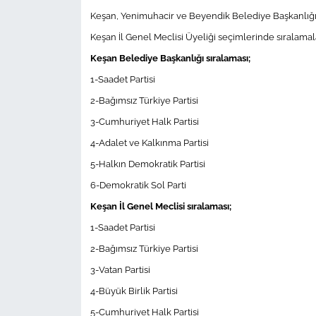
Keşan, Yenimuhacir ve Beyendik Belediye Başkanlığı
TÜRKİYE
Keşan İl Genel Meclisi Üyeliği seçimlerinde sıralamal
Keşan Belediye Başkanlığı sıralaması;
Bölge
1-Saadet Partisi
2-Bağımsız Türkiye Partisi
Güvenlik
3-Cumhuriyet Halk Partisi
Genel
4-Adalet ve Kalkınma Partisi
5-Halkın Demokratik Partisi
Politika
6-Demokratik Sol Parti
Keşan İl Genel Meclisi sıralaması;
Flaş Haber
1-Saadet Partisi
Dış Haberler
2-Bağımsız Türkiye Partisi
3-Vatan Partisi
Magazin
4-Büyük Birlik Partisi
5-Cumhuriyet Halk Partisi