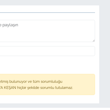
etmiş bulunuyor ve tüm sorumluluğu
A KEŞAN hiçbir şekilde sorumlu tutulamaz.