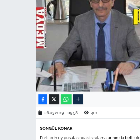
TARIM VE HAYVANCILIK
KÜLTÜR SANAT
RESMİ İLAN
SPOR
YAŞAM
EDİRNE
TEKİRDAĞ
26.03.2019 - 09:58
401
KIRKLARELİ
SONGÜL KONAR
Partilerin oy pusulasındaki sıralamalarının da belli
ÇANAKKALE