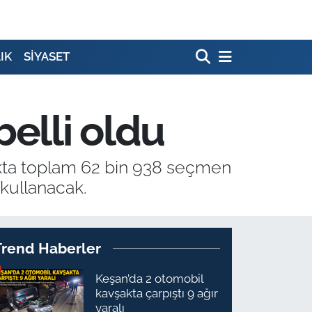
IK
SİYASET
belli oldu
ıkta toplam 62 bin 938 seçmen
kullanacak.
Trend Haberler
Keşan’da 2 otomobil
kavşakta çarpıştı 9 ağır
yaralı