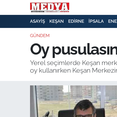
KEŞAN
ASAYİŞ
KEŞAN
EDİRNE
İPSALA
ENE
E-GAZETE
GÜNDEM
Oy pusulasın
ASAYİŞ
SİYASET
Yerel seçimlerde Keşan merke
oy kullanırken Keşan Merkezi
GÜNDEM
EKONOMİ
SAĞLIK
EĞİTİM