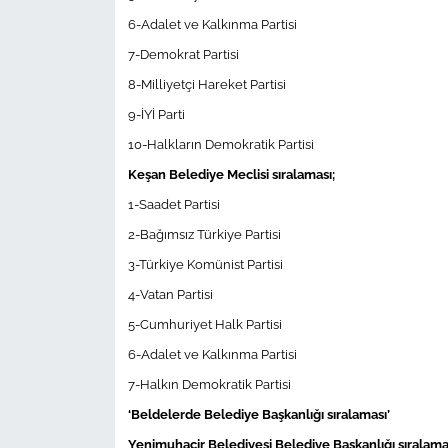
İş Dünyası
6-Adalet ve Kalkınma Partisi
7-Demokrat Partisi
Bilim Teknoloji
8-Milliyetçi Hareket Partisi
English News
9-İYİ Parti
10-Halkların Demokratik Partisi
Canlı Maç
Keşan Belediye Meclisi sıralaması;
1-Saadet Partisi
Finans
2-Bağımsız Türkiye Partisi
Genel-A
3-Türkiye Komünist Partisi
4-Vatan Partisi
Gündem-Eğitim
5-Cumhuriyet Halk Partisi
6-Adalet ve Kalkınma Partisi
7-Halkın Demokratik Partisi
‘Beldelerde Belediye Başkanlığı sıralaması’
Yenimuhacir Belediyesi Belediye Başkanlığı sıralama