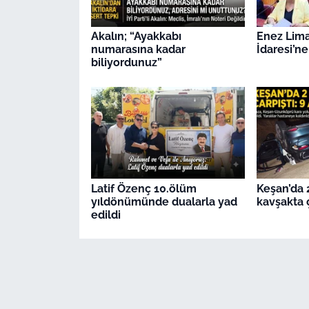
Akalın; “Ayakkabı
Enez Lima
numarasına kadar
İdaresi’ne
biliyordunuz”
Latif Özenç 10.ölüm
Keşan’da 
yıldönümünde dualarla yad
kavşakta ç
edildi