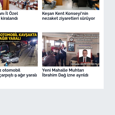
nı İl Özel
Keşan Kent Konseyi'nin
 kiralandı
nezaket ziyaretleri sürüyor
2 otomobil
Yeni Mahalle Muhtarı
arpıştı 9 ağır yaralı
İbrahim Dağ izne ayrıldı