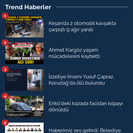
Trend Haberler
1
Keşan’da 2 otomobil kavşakta
çarpıştı 9 ağır yaralı
2
Ahmet Kargöz yaşam
mücadelesini kaybetti
3
İzzetiye İmamı Yusuf Çapraz,
Korudağ'da ölü bulundu
4
Erikli'deki kazada facidan kılpayı
dönüldü
5
Haberimiz ses getirdi: Belediye