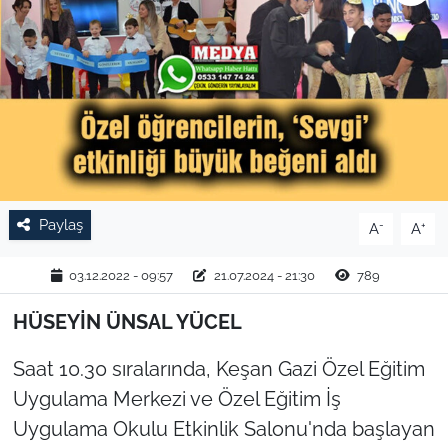
TARIM VE HAYVANCILIK
KÜLTÜR SANAT
RESMİ İLAN
SPOR
Paylaş
-
+
A
A
YAŞAM
03.12.2022 - 09:57
21.07.2024 - 21:30
789
EDİRNE
HÜSEYİN ÜNSAL YÜCEL
TEKİRDAĞ
Saat 10.30 sıralarında, Keşan Gazi Özel Eğitim
KIRKLARELİ
Uygulama Merkezi ve Özel Eğitim İş
Uygulama Okulu Etkinlik Salonu'nda başlayan
ÇANAKKALE