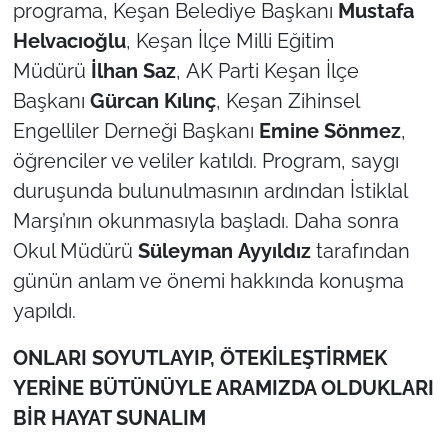
programa, Keşan Belediye Başkanı
Mustafa
Helvacıoğlu
, Keşan İlçe Milli Eğitim
TÜRKİYE
Müdürü
İlhan
Saz
, AK Parti Keşan İlçe
Bölge
Başkanı
Gürcan
Kılınç
, Keşan Zihinsel
Engelliler Derneği Başkanı
Emine
Sönmez
,
Güvenlik
öğrenciler ve veliler katıldı. Program, saygı
duruşunda bulunulmasının ardından İstiklal
Genel
Marşı’nın okunmasıyla başladı. Daha sonra
Okul Müdürü
Süleyman
Ayyıldız
tarafından
Politika
günün anlam ve önemi hakkında konuşma
Flaş Haber
yapıldı.
Dış Haberler
ONLARI SOYUTLAYIP, ÖTEKİLEŞTİRMEK
YERİNE BÜTÜNÜYLE ARAMIZDA OLDUKLARI
Magazin
BİR HAYAT SUNALIM