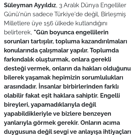
İş Dünyası
Süleyman
Ayyıldız
, 3 Aralık Dünya Engelliler
Günü'nün sadece Türkiye'de değil, Birleşmiş
Bilim Teknoloji
Milletlere üye 156 ülkede kutlandığını
belirterek,
"Gün boyunca engellilerin
English News
sorunları tartışılır, topluma kazandırılmaları
Canlı Maç
konularında çalışmalar yapılır. Toplumda
farkındalık oluşturmak, onlara gerekli
Finans
desteği vermek, onların da hakları olduğunu
bilerek yaşamak hepimizin sorumlulukları
Genel-A
arasındadır. İnsanlar birbirlerinden farklı
Gündem-Eğitim
olabilir fakat eşit haklara sahiptir. Engelli
bireyleri, yapamadıklarıyla değil
yapabildikleriyle ve bizlere benzeyen
yanlarıyla görmek gerekir. Onların acıma
duygusuna değil sevgi ve anlayışa ihtiyaçları