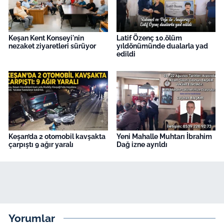
Keşan Kent Konseyi'nin
Latif Özenç 10.ölüm
nezaket ziyaretleri sürüyor
yıldönümünde dualarla yad
edildi
Keşan’da 2 otomobil kavşakta
Yeni Mahalle Muhtarı İbrahim
çarpıştı 9 ağır yaralı
Dağ izne ayrıldı
Yorumlar