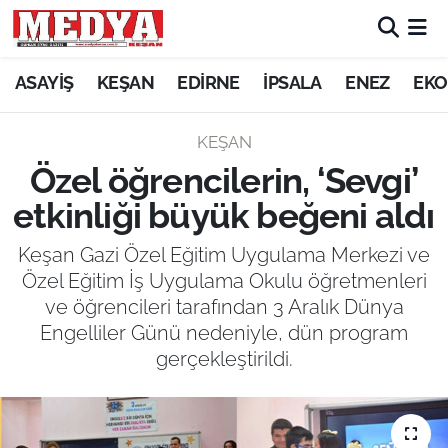
KEŞAN
ASAYİŞ
KEŞAN
EDİRNE
İPSALA
ENEZ
EKO
E-GAZETE
KEŞAN
Özel öğrencilerin, ‘Sevgi’
ASAYİŞ
etkinliği büyük beğeni aldı
SİYASET
Keşan Gazi Özel Eğitim Uygulama Merkezi ve
Özel Eğitim İş Uygulama Okulu öğretmenleri
GÜNDEM
ve öğrencileri tarafından 3 Aralık Dünya
Engelliler Günü nedeniyle, dün program
EKONOMİ
gerçekleştirildi.
SAĞLIK
EĞİTİM