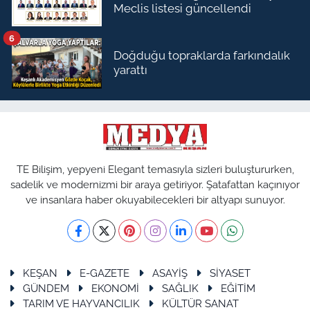
Meclis listesi güncellendi
6
Doğduğu topraklarda farkındalık
yarattı
TE Bilişim, yepyeni Elegant temasıyla sizleri buluştururken,
sadelik ve modernizmi bir araya getiriyor. Şatafattan kaçınıyor
ve insanlara haber okuyabilecekleri bir altyapı sunuyor.
KEŞAN
E-GAZETE
ASAYİŞ
SİYASET
GÜNDEM
EKONOMİ
SAĞLIK
EĞİTİM
TARIM VE HAYVANCILIK
KÜLTÜR SANAT