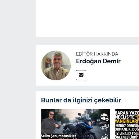
İş Dünyası
Bilim Teknoloji
English News
Canlı Maç
EDITÖR HAKKINDA
Erdoğan Demir
Finans
Genel-A
Gündem-Eğitim
Bunlar da ilginizi çekebilir