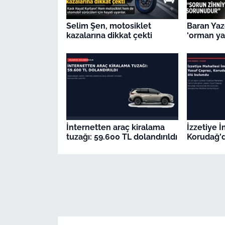
Selim Şen, motosiklet
Baran Yaz
kazalarına dikkat çekti
‘orman yan
İnternetten araç kiralama
İzzetiye 
tuzağı: 59.600 TL dolandırıldı
Korudağ'd