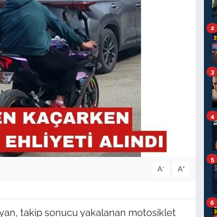
2
3
4
5
-
+
A
A
6
mayan, takip sonucu yakalanan motosiklet