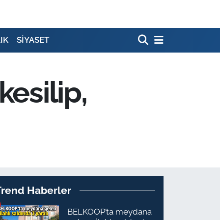
IK
SİYASET
esilip,
Trend Haberler
BELKOOP’ta meydana