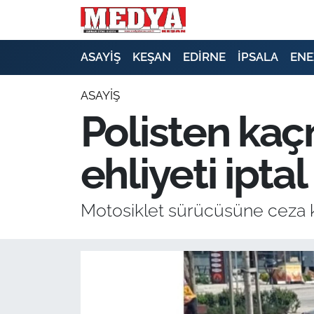
KEŞAN
ASAYİŞ
KEŞAN
EDİRNE
İPSALA
ENE
E-GAZETE
ASAYİŞ
Polisten kaçm
ASAYİŞ
ehliyeti iptal
SİYASET
GÜNDEM
Motosiklet sürücüsüne ceza kes
EKONOMİ
SAĞLIK
EĞİTİM