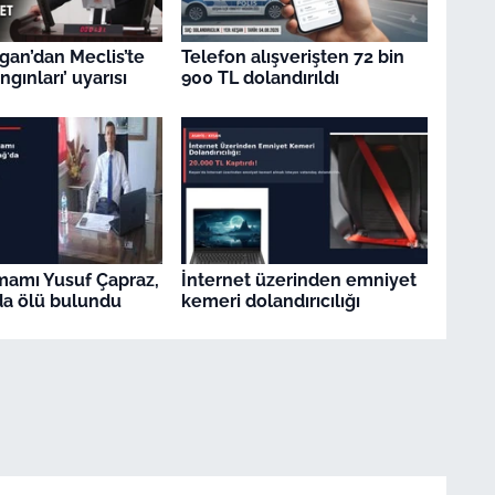
gan’dan Meclis’te
Telefon alışverişten 72 bin
gınları’ uyarısı
900 TL dolandırıldı
İmamı Yusuf Çapraz,
İnternet üzerinden emniyet
a ölü bulundu
kemeri dolandırıcılığı