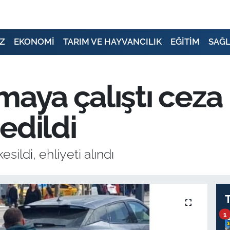
Z
EKONOMİ
TARIM VE HAYVANCILIK
EĞİTİM
SAĞL
aya çalıştı ceza k
 edildi
ildi, ehliyeti alındı
1