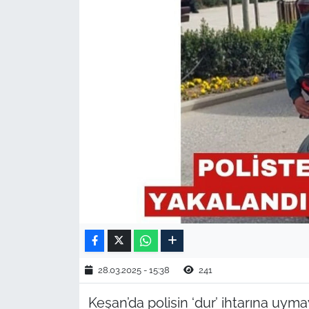
TARIM VE HAYVANCILIK
KÜLTÜR SANAT
RESMİ İLAN
SPOR
YAŞAM
EDİRNE
TEKİRDAĞ
KIRKLARELİ
28.03.2025 - 15:38
241
Keşan’da polisin ‘dur’ ihtarına uy
ÇANAKKALE