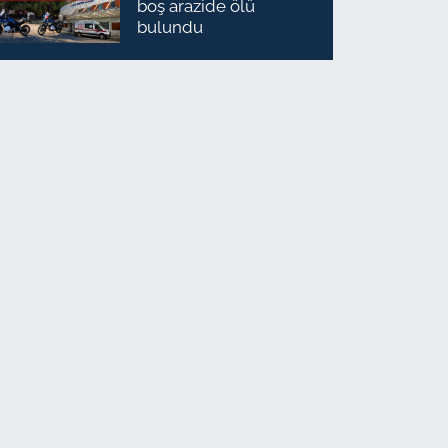
boş arazide ölü
bulundu