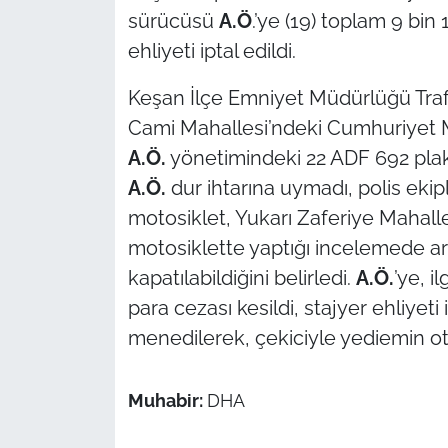
sürücüsü
A.Ö
.’ye (19) toplam 9 bin 1
TÜRKİYE
ehliyeti iptal edildi.
Keşan İlçe Emniyet Müdürlüğü Traf
Bölge
Cami Mahallesi’ndeki Cumhuriyet M
Güvenlik
A.Ö.
yönetimindeki 22 ADF 692 plak
A.Ö.
dur ihtarına uymadı, polis ekip
Genel
motosiklet, Yukarı Zaferiye Mahalle
motosiklette yaptığı incelemede ark
Politika
kapatılabildiğini belirledi.
A.Ö.
’ye, i
Flaş Haber
para cezası kesildi, stajyer ehliyeti 
menedilerek, çekiciyle yediemin o
Dış Haberler
Muhabir:
DHA
Magazin