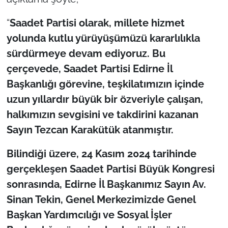
“
Saadet Partisi olarak, millete hizmet
TÜRKİYE
yolunda kutlu yürüyüşümüzü kararlılıkla
Bölge
sürdürmeye devam ediyoruz. Bu
çerçevede, Saadet Partisi Edirne İl
Güvenlik
Başkanlığı görevine, teşkilatımızın içinde
uzun yıllardır büyük bir özveriyle çalışan,
Genel
halkımızın sevgisini ve takdirini kazanan
Politika
Sayın
Tezcan Karakütük
atanmıştır.
Bilindiği üzere, 24 Kasım 2024 tarihinde
Flaş Haber
gerçekleşen
Saadet Partisi Büyük Kongresi
Dış Haberler
sonrasında, Edirne İl Başkanımız Sayın
Av.
Sinan Tekin
, Genel Merkezimizde
Genel
Magazin
Başkan Yardımcılığı ve Sosyal İşler