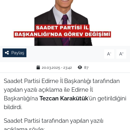
TARIM VE HAYVANCILIK
KÜLTÜR SANAT
RESMİ İLAN
Paylaş
-
+
A
A
SPOR
20.03.2025 - 23:42
87
YAŞAM
Saadet Partisi Edirne İl Başkanlığı tarafından
EDİRNE
yapılan yazılı açıklama ile Edirne İl
Başkanlığı’na
Tezcan Karakütük
’ün getirildiğini
TEKİRDAĞ
bildirdi.
KIRKLARELİ
Saadet Partisi tarafından yapılan yazılı
açıklama şöyle;
ÇANAKKALE