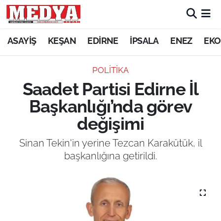
KEŞAN
ASAYİŞ
KEŞAN
EDİRNE
İPSALA
ENEZ
EKO
E-GAZETE
POLITIKA
Saadet Partisi Edirne İl
ASAYİŞ
Başkanlığı’nda görev
SİYASET
değişimi
GÜNDEM
Sinan Tekin'in yerine Tezcan Karakütük, il
başkanlığına getirildi.
EKONOMİ
SAĞLIK
EĞİTİM