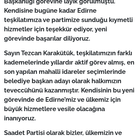
Başkanlığı
görevine layık görülmüştü.
İş Dünyası
Kendisine bugüne kadar Edirne
Bilim Teknoloji
teşkilatımıza ve partimize sunduğu kıymetli
hizmetler için teşekkür ediyor, yeni
English News
görevinde başarılar diliyoruz.
Canlı Maç
Sayın
Tezcan Karakütük
, teşkilatımızın farklı
kademelerinde yıllardır aktif görev almış, en
Finans
son yapılan
mahalli idareler seçimlerinde
belediye başkan adayı
olarak halkımızın
Genel-A
teveccühünü kazanmıştır. Kendisinin bu yeni
Gündem-Eğitim
görevinde de Edirne’miz ve ülkemiz için
büyük hizmetlere vesile olacağına
inanıyoruz.
Saadet Partisi olarak bizler, ülkemizin ve