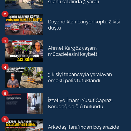
silahlı saldırıda 3 yaralı
2
Dayandıkları bariyer koptu 2 kişi
düştü
3
Ahmet Kargöz yaşam
mücadelesini kaybetti
4
3 kişiyi tabancayla yaralayan
emekli polis tutuklandı
5
İzzetiye İmamı Yusuf Çapraz,
Korudağ'da ölü bulundu
6
Arkadaşı tarafından boş arazide