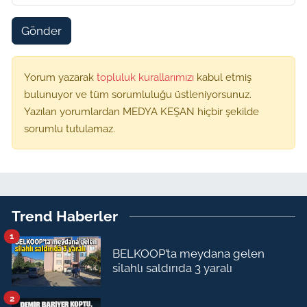
Gönder
Yorum yazarak
topluluk kurallarımızı
kabul etmiş
bulunuyor ve tüm sorumluluğu üstleniyorsunuz.
Yazılan yorumlardan MEDYA KEŞAN hiçbir şekilde
sorumlu tutulamaz.
Trend Haberler
1
BELKOOP’ta meydana gelen
silahlı saldırıda 3 yaralı
2