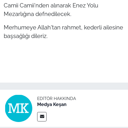
Camii Camii'nden alınarak Enez Yolu
Mezarlığına defnedilecek.
TÜRKİYE
Merhumeye Allah'tan rahmet, kederli ailesine
Bölge
başsağlığı dileriz.
Güvenlik
Genel
Politika
Flaş Haber
EDITÖR HAKKINDA
Dış Haberler
Medya Keşan
Magazin