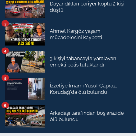
Dayandıkları bariyer koptu 2 kişi
düştü
3
Ahmet Kargöz yaşam
mücadelesini kaybetti
4
3 kişiyi tabancayla yaralayan
emekli polis tutuklandı
5
İzzetiye İmamı Yusuf Çapraz,
Korudağ'da ölü bulundu
6
Arkadaşı tarafından boş arazide
ölü bulundu