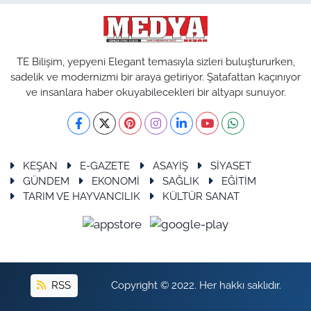
TE Bilişim, yepyeni Elegant temasıyla sizleri buluştururken,
sadelik ve modernizmi bir araya getiriyor. Şatafattan kaçınıyor
ve insanlara haber okuyabilecekleri bir altyapı sunuyor.
KEŞAN
E-GAZETE
ASAYİŞ
SİYASET
GÜNDEM
EKONOMİ
SAĞLIK
EĞİTİM
TARIM VE HAYVANCILIK
KÜLTÜR SANAT
RSS
Copyright © 2022. Her hakkı saklıdır.