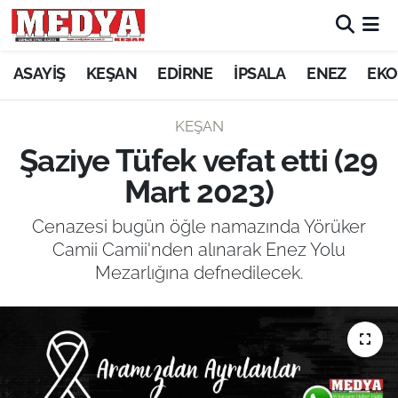
KEŞAN
ASAYİŞ
KEŞAN
EDİRNE
İPSALA
ENEZ
EKO
E-GAZETE
KEŞAN
Şaziye Tüfek vefat etti (29
ASAYİŞ
Mart 2023)
SİYASET
Cenazesi bugün öğle namazında Yörüker
Camii Camii'nden alınarak Enez Yolu
GÜNDEM
Mezarlığına defnedilecek.
EKONOMİ
SAĞLIK
EĞİTİM