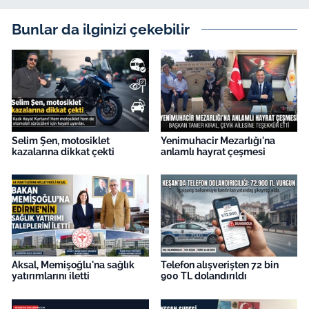
İş Dünyası
Bunlar da ilginizi çekebilir
Bilim Teknoloji
English News
Canlı Maç
Selim Şen, motosiklet
Yenimuhacir Mezarlığı'na
Finans
kazalarına dikkat çekti
anlamlı hayrat çeşmesi
Genel-A
Gündem-Eğitim
Aksal, Memişoğlu'na sağlık
Telefon alışverişten 72 bin
yatırımlarını iletti
900 TL dolandırıldı