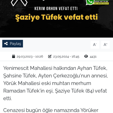
TARIM VE HAYVANCILIK
KÜLTÜR SANAT
RESMİ İLAN
Paylaş
-
+
A
A
SPOR
29.03.2023 - 10:26
23.05.2024 - 16:45
4431
YAŞAM
Yenimescit Mahallesi halkından Ayhan Tüfek,
EDİRNE
Şahsine Tüfek, Ayten Çerkezoğlu'nun annesi,
Yörük Mahallesi eski muhtarı merhum
TEKİRDAĞ
Ramadan Tüfek'in eşi, Şaziye Tüfek (84) vefat
etti.
KIRKLARELİ
Cenazesi bugün öğle namazında Yörüker
ÇANAKKALE