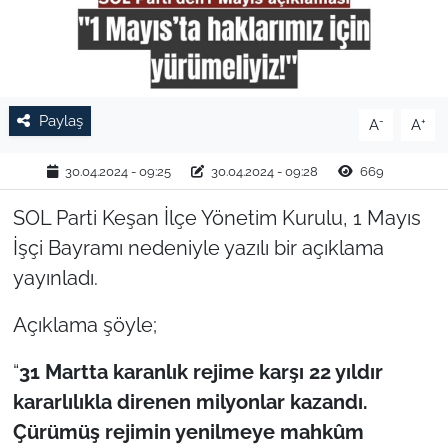
TARIM VE HAYVANCILIK
KÜLTÜR SANAT
Paylaş
-
+
A
A
RESMİ İLAN
30.04.2024 - 09:25
30.04.2024 - 09:28
669
SPOR
SOL Parti Keşan İlçe Yönetim Kurulu, 1 Mayıs
YAŞAM
İşçi Bayramı nedeniyle yazılı bir açıklama
yayınladı.
EDİRNE
Açıklama şöyle;
TEKİRDAĞ
“
31 Martta karanlık rejime karşı 22 yıldır
KIRKLARELİ
kararlılıkla direnen milyonlar kazandı.
Çürümüş rejimin yenilmeye mahkûm
ÇANAKKALE