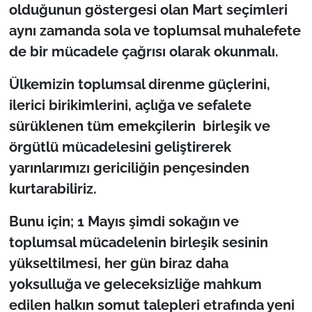
olduğunun göstergesi olan Mart seçimleri
aynı zamanda sola ve toplumsal muhalefete
TÜRKİYE
de bir mücadele çağrısı olarak okunmalı.
Bölge
Ülkemizin toplumsal direnme güçlerini,
ilerici birikimlerini, açlığa ve sefalete
Güvenlik
sürüklenen tüm emekçilerin birleşik ve
Genel
örgütlü mücadelesini geliştirerek
yarınlarımızı gericiliğin pençesinden
Politika
kurtarabiliriz.
Flaş Haber
Bunu için; 1 Mayıs şimdi sokağın ve
toplumsal mücadelenin birleşik sesinin
Dış Haberler
yükseltilmesi, her gün biraz daha
Magazin
yoksulluğa ve geleceksizliğe mahkum
edilen halkın somut talepleri etrafında yeni