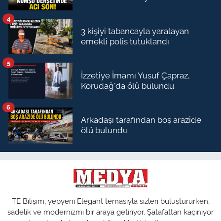
4
3 kişiyi tabancayla yaralayan
emekli polis tutuklandı
5
İzzetiye İmamı Yusuf Çapraz,
Korudağ'da ölü bulundu
6
Arkadaşı tarafından boş arazide
ölü bulundu
TE Bilişim, yepyeni Elegant temasıyla sizleri buluştururken,
sadelik ve modernizmi bir araya getiriyor. Şatafattan kaçınıyor