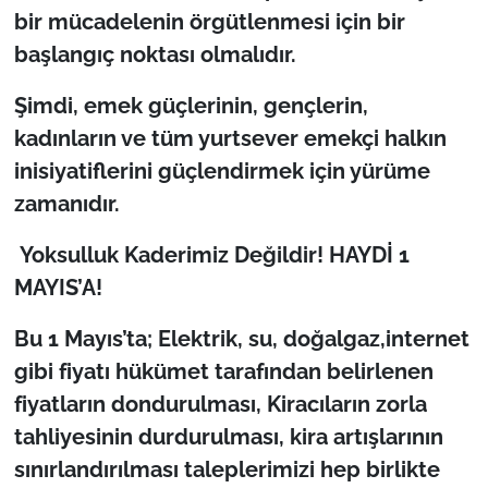
İş Dünyası
bir mücadelenin örgütlenmesi için bir
başlangıç noktası olmalıdır.
Bilim Teknoloji
Şimdi, emek güçlerinin, gençlerin,
English News
kadınların ve tüm yurtsever emekçi halkın
inisiyatiflerini güçlendirmek için yürüme
Canlı Maç
zamanıdır.
Finans
Yoksulluk Kaderimiz Değildir! HAYDİ 1
MAYIS’A!
Genel-A
Bu 1 Mayıs’ta; Elektrik, su, doğalgaz,internet
Gündem-Eğitim
gibi fiyatı hükümet tarafından belirlenen
fiyatların dondurulması, Kiracıların zorla
tahliyesinin durdurulması, kira artışlarının
sınırlandırılması taleplerimizi hep birlikte