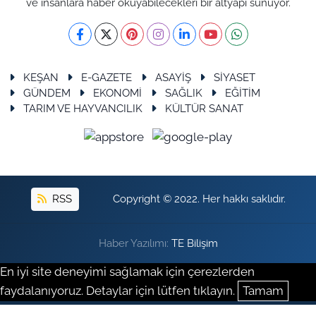
ve insanlara haber okuyabilecekleri bir altyapı sunuyor.
KEŞAN
E-GAZETE
ASAYİŞ
SİYASET
GÜNDEM
EKONOMİ
SAĞLIK
EĞİTİM
TARIM VE HAYVANCILIK
KÜLTÜR SANAT
RSS
Copyright © 2022. Her hakkı saklıdır.
Haber Yazılımı:
TE Bilişim
En iyi site deneyimi sağlamak için çerezlerden
faydalanıyoruz. Detaylar için lütfen tıklayın.
Tamam