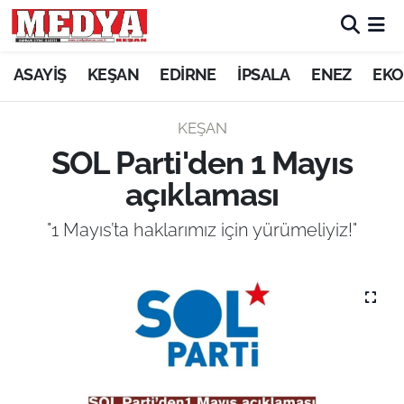
KEŞAN
ASAYİŞ
KEŞAN
EDİRNE
İPSALA
ENEZ
EKO
E-GAZETE
KEŞAN
SOL Parti'den 1 Mayıs
ASAYİŞ
açıklaması
SİYASET
"1 Mayıs’ta haklarımız için yürümeliyiz!"
GÜNDEM
EKONOMİ
SAĞLIK
EĞİTİM