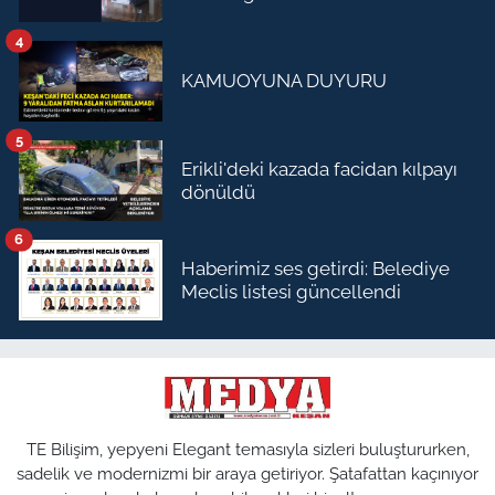
4
KAMUOYUNA DUYURU
5
Erikli'deki kazada facidan kılpayı
dönüldü
6
Haberimiz ses getirdi: Belediye
Meclis listesi güncellendi
TE Bilişim, yepyeni Elegant temasıyla sizleri buluştururken,
sadelik ve modernizmi bir araya getiriyor. Şatafattan kaçınıyor