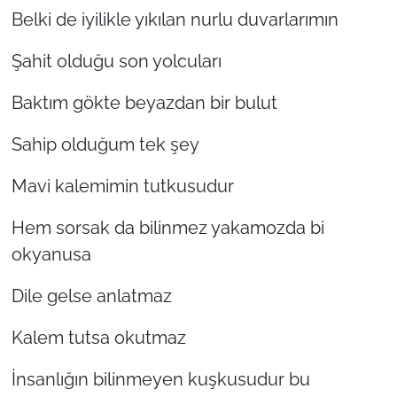
İş Dünyası
Belki de iyilikle yıkılan nurlu duvarlarımın
Bilim Teknoloji
Şahit olduğu son yolcuları
English News
Baktım gökte beyazdan bir bulut
Canlı Maç
Sahip olduğum tek şey
Mavi kalemimin tutkusudur
Finans
Hem sorsak da bilinmez yakamozda bi
Genel-A
okyanusa
Gündem-Eğitim
Dile gelse anlatmaz
Kalem tutsa okutmaz
İnsanlığın bilinmeyen kuşkusudur bu