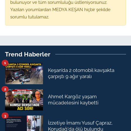
bulunuyor ve tüm sorumluluğu üstleniyorsunuz.
Yazılan yorumlardan MEDYA KEŞAN hiçbir şekilde
sorumlu tutulamaz.
Trend Haberler
1
Keşan’da 2 otomobil kavşakta
çarpıştı 9 ağır yaralı
2
Ahmet Kargöz yaşam
mücadelesini kaybetti
3
İzzetiye İmamı Yusuf Çapraz,
Korudağ'da ölü bulundu