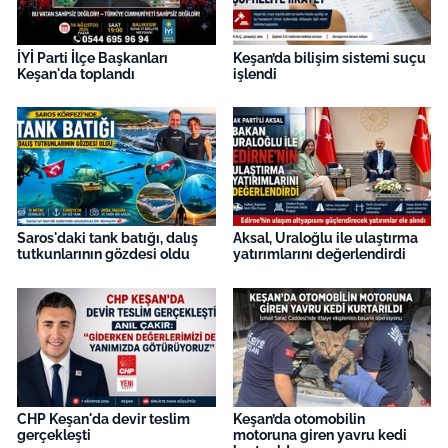
İYİ Parti İlçe Başkanları
Keşan’da bilişim sistemi suçu
Keşan'da toplandı
işlendi
Saros'daki tank batığı, dalış
Aksal, Uraloğlu ile ulaştırma
tutkunlarının gözdesi oldu
yatırımlarını değerlendirdi
CHP Keşan'da devir teslim
Keşan’da otomobilin
gerçekleşti
motoruna giren yavru kedi