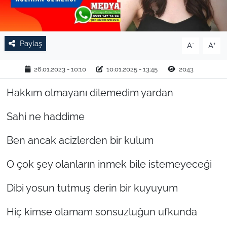
TARIM VE HAYVANCILIK
Paylaş
KÜLTÜR SANAT
-
+
A
A
RESMİ İLAN
26.01.2023 - 10:10
10.01.2025 - 13:45
2043
Hakkım olmayanı dilemedim yardan
SPOR
Sahi ne haddime
YAŞAM
Ben ancak acizlerden bir kulum
EDİRNE
O çok şey olanların inmek bile istemeyeceği
TEKİRDAĞ
Dibi yosun tutmuş derin bir kuyuyum
KIRKLARELİ
Hiç kimse olamam sonsuzluğun ufkunda
ÇANAKKALE