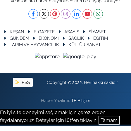
ve insanlara haber okuyabilecekleri bir altyapı sunuyor.
KEŞAN
E-GAZETE
ASAYİŞ
SİYASET
GÜNDEM
EKONOMİ
SAĞLIK
EĞİTİM
TARIM VE HAYVANCILIK
KÜLTÜR SANAT
RSS
Copyright © 2022. Her hakkı saklıdır.
Haber Yazılımı:
TE Bilişim
En iyi site deneyimi sağlamak için çerezlerden
faydalanıyoruz. Detaylar için lütfen tıklayın.
Tamam