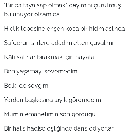
"Bir baltaya sap olmak" deyimini çürütmüş
bulunuyor olsam da
TÜRKİYE
Hiçlik tepesine erişen koca bir hiçim aslında
Bölge
Safderun şiirlere adadım etten çuvalımı
Güvenlik
Nâfi satırlar bırakmak için hayata
Genel
Ben yaşamayı sevemedim
Politika
Belki de sevgimi
Flaş Haber
Yardan başkasına layık göremedim
Dış Haberler
Mümin emanetimin son gördüğü
Magazin
Bir halis hadise eşliğinde dans ediyorlar