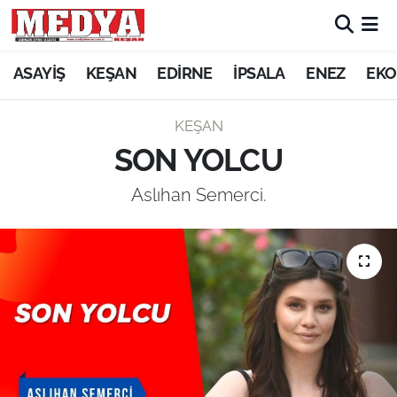
KEŞAN
ASAYİŞ
KEŞAN
EDİRNE
İPSALA
ENEZ
EKO
E-GAZETE
KEŞAN
SON YOLCU
ASAYİŞ
Aslıhan Semerci.
SİYASET
GÜNDEM
EKONOMİ
SAĞLIK
EĞİTİM