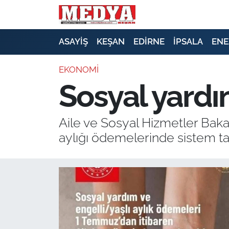
KEŞAN
ASAYİŞ
KEŞAN
EDİRNE
İPSALA
ENE
E-GAZETE
EKONOMİ
Sosyal yard
ASAYİŞ
SİYASET
Aile ve Sosyal Hizmetler Bakanl
aylığı ödemelerinde sistem t
GÜNDEM
EKONOMİ
SAĞLIK
EĞİTİM