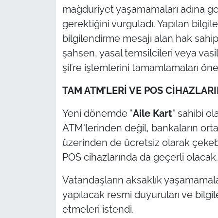
İş Dünyası
mağduriyet yaşamamaları adına ge
gerektiğini vurguladı. Yapılan bilg
Bilim Teknoloji
bilgilendirme mesajı alan hak sahi
şahsen, yasal temsilcileri veya vasil
English News
şifre işlemlerini tamamlamaları önem
Canlı Maç
TAM ATM’LERİ VE POS CİHAZLAR
Finans
Yeni dönemde "
Aile Kart
" sahibi o
ATM'lerinden değil, bankaların ort
Genel-A
üzerinden de ücretsiz olarak çekebi
Gündem-Eğitim
POS cihazlarında da geçerli olacak.
Vatandaşların aksaklık yaşamamala
yapılacak resmi duyuruları ve bilgi
etmeleri istendi.