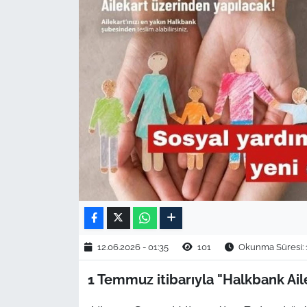
TARIM VE HAYVANCILIK
KÜLTÜR SANAT
RESMİ İLAN
SPOR
YAŞAM
EDİRNE
TEKİRDAĞ
12.06.2026 - 01:35
101
Okunma Süresi: 
KIRKLARELİ
1 Temmuz itibarıyla "Halkbank Ail
ÇANAKKALE