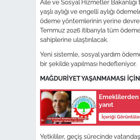
Aile ve Sosyal Hizmetler Bakanlığı 
yaşlı aylığı ve engelli aylığı öde
TÜRKİYE
ödeme yöntemlerinin yerine devreye
Temmuz 2026 itibarıyla tüm ödemel
Bölge
sahiplerine ulaştırılacak.
Güvenlik
Yeni sistemle, sosyal yardım ödemel
Genel
bir şekilde yapılması hedefleniyor.
MAĞDURİYET YAŞANMAMASI İÇİN
Politika
Flaş Haber
Emeklilerden 
yanıt
Dış Haberler
İçeriği Görüntül
Magazin
Yetkililer, geçiş sürecinde vatandaş