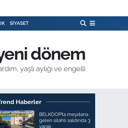
IK
SİYASET
 yeni dönem
dım, yaşlı aylığı ve engelli
Trend Haberler
BELKOOP’ta meydana
gelen silahlı saldırıda 3
yaralı