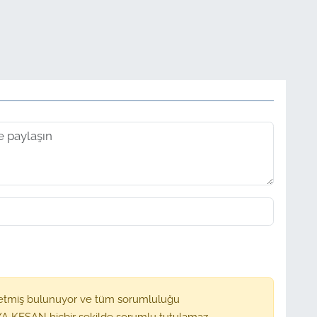
etmiş bulunuyor ve tüm sorumluluğu
A KEŞAN hiçbir şekilde sorumlu tutulamaz.