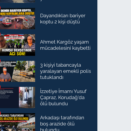
Dayandıkları bariyer
koptu 2 kişi düştü
Ahmet Kargöz yaşam
mücadelesini kaybetti
3 kişiyi tabancayla
yaralayan emekli polis
tutuklandı
İzzetiye İmamı Yusuf
Çapraz, Korudağ'da
ölü bulundu
Arkadaşı tarafından
boş arazide ölü
bulundu