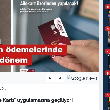
2
3
4
5
-
+
A
A
1 Dk
6
e Kartı" uygulamasına geçiliyor!