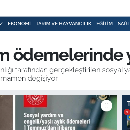
Z
EKONOMİ
TARIM VE HAYVANCILIK
EĞİTİM
SAĞL
ım ödemelerinde
ığı tarafından gerçekleştirilen sosyal yar
amamen değişiyor.
1