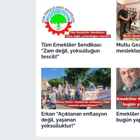
Tüm Emekliler Sendikası:
Mutlu Ge
“Zam değil, yoksulluğun
meslektaş
tescili!”
Erkan “Açıklanan enflasyon
Emekliler
değil, yaşanan
bugün ya
yoksulluktur!”