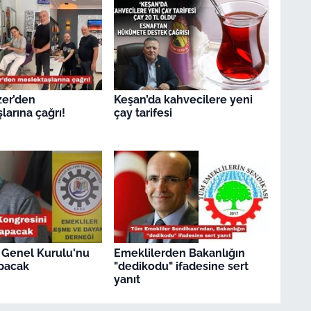
zer’den
Keşan’da kahvecilere yeni
larına çağrı!
çay tarifesi
 Genel Kurulu'nu
Emeklilerden Bakanlığın
pacak
"dedikodu" ifadesine sert
yanıt