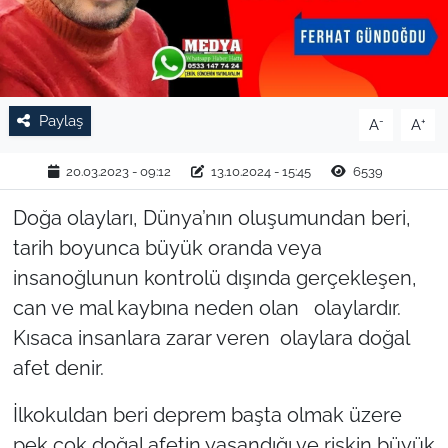
TARIM VE HAYVANCILIK
KÜLTÜR SANAT
Paylaş
-
+
A
A
RESMİ İLAN
20.03.2023 - 09:12
13.10.2024 - 15:45
6539
SPOR
Doğa olayları, Dünya’nın oluşumundan beri,
YAŞAM
tarih boyunca büyük oranda veya
insanoğlunun kontrolü dışında gerçekleşen,
EDİRNE
can ve mal kaybına neden olan olaylardır.
Kısaca insanlara zarar veren olaylara doğal
TEKİRDAĞ
afet denir.
KIRKLARELİ
İlkokuldan beri deprem başta olmak üzere
pek çok doğal afetin yaşandığı ve riskin büyük
ÇANAKKALE