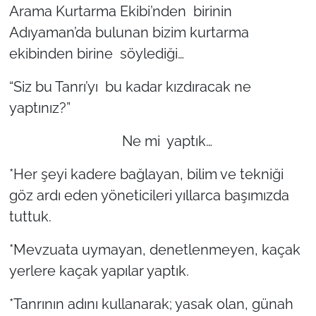
İş Dünyası
Arama Kurtarma Ekibi’nden birinin
Adıyaman’da bulunan bizim kurtarma
Bilim Teknoloji
ekibinden birine söylediği…
English News
“Siz bu Tanrı’yı bu kadar kızdıracak ne
yaptınız?”
Canlı Maç
Ne mi yaptık…
Finans
*Her şeyi kadere bağlayan, bilim ve tekniği
Genel-A
göz ardı eden yöneticileri yıllarca başımızda
tuttuk.
Gündem-Eğitim
*Mevzuata uymayan, denetlenmeyen, kaçak
yerlere kaçak yapılar yaptık.
*Tanrının adını kullanarak; yasak olan, günah