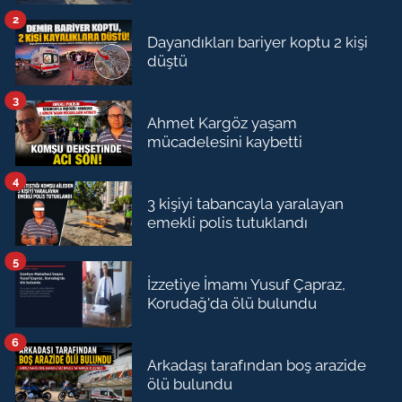
2
Dayandıkları bariyer koptu 2 kişi
düştü
3
Ahmet Kargöz yaşam
mücadelesini kaybetti
4
3 kişiyi tabancayla yaralayan
emekli polis tutuklandı
5
İzzetiye İmamı Yusuf Çapraz,
Korudağ'da ölü bulundu
6
Arkadaşı tarafından boş arazide
ölü bulundu