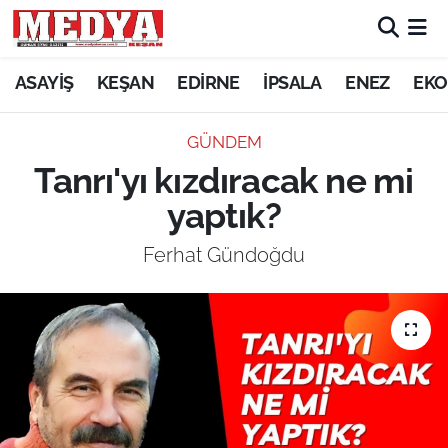
KEŞAN
ASAYİŞ
KEŞAN
EDİRNE
İPSALA
ENEZ
EKO
E-GAZETE
GÜNDEM
Tanrı'yı kızdıracak ne mi
ASAYİŞ
yaptık?
SİYASET
Ferhat Gündoğdu
GÜNDEM
EKONOMİ
SAĞLIK
EĞİTİM