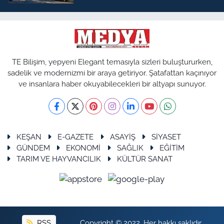
TE Bilişim, yepyeni Elegant temasıyla sizleri buluştururken,
sadelik ve modernizmi bir araya getiriyor. Şatafattan kaçınıyor
ve insanlara haber okuyabilecekleri bir altyapı sunuyor.
KEŞAN
E-GAZETE
ASAYİŞ
SİYASET
GÜNDEM
EKONOMİ
SAĞLIK
EĞİTİM
TARIM VE HAYVANCILIK
KÜLTÜR SANAT
RSS
Copyright © 2022. Her hakkı saklıdır.