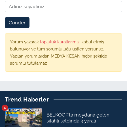
Gönder
Yorum yazarak
topluluk kurallarımızı
kabul etmiş
bulunuyor ve tüm sorumluluğu üstleniyorsunuz.
Yazılan yorumlardan MEDYA KEŞAN hiçbir şekilde
sorumlu tutulamaz.
Trend Haberler
1
BELKOOP’ta meydana gelen
silahlı saldırıda 3 yaralı