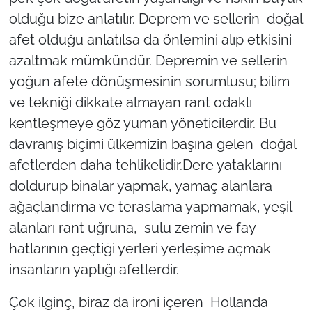
olduğu bize anlatılır. Deprem ve sellerin doğal
TÜRKİYE
afet olduğu anlatılsa da önlemini alıp etkisini
azaltmak mümkündür. Depremin ve sellerin
Bölge
yoğun afete dönüşmesinin sorumlusu; bilim
ve tekniği dikkate almayan rant odaklı
Güvenlik
kentleşmeye göz yuman yöneticilerdir. Bu
Genel
davranış biçimi ülkemizin başına gelen doğal
afetlerden daha tehlikelidir.Dere yataklarını
Politika
doldurup binalar yapmak, yamaç alanlara
ağaçlandırma ve teraslama yapmamak, yeşil
Flaş Haber
alanları rant uğruna, sulu zemin ve fay
Dış Haberler
hatlarının geçtiği yerleri yerleşime açmak
insanların yaptığı afetlerdir.
Magazin
Çok ilginç, biraz da ironi içeren Hollanda