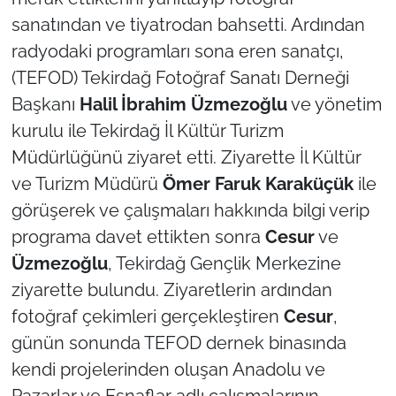
sanatından ve tiyatrodan bahsetti. Ardından
TÜRKİYE
radyodaki programları sona eren sanatçı,
(TEFOD) Tekirdağ Fotoğraf Sanatı Derneği
Bölge
Başkanı
Halil İbrahim Üzmezoğlu
ve yönetim
kurulu ile Tekirdağ İl Kültür Turizm
Güvenlik
Müdürlüğünü ziyaret etti. Ziyarette İl Kültür
Genel
ve Turizm Müdürü
Ömer Faruk
Karaküçük
ile
görüşerek ve çalışmaları hakkında bilgi verip
Politika
programa davet ettikten sonra
Cesur
ve
Üzmezoğlu
, Tekirdağ Gençlik Merkezine
Flaş Haber
ziyarette bulundu. Ziyaretlerin ardından
Dış Haberler
fotoğraf çekimleri gerçekleştiren
Cesur
,
günün sonunda TEFOD dernek binasında
Magazin
kendi projelerinden oluşan Anadolu ve
Pazarlar ve Esnaflar adlı çalışmalarının