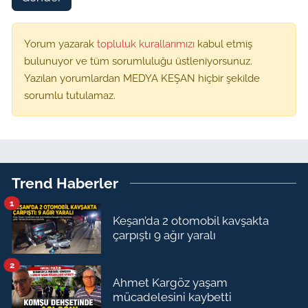
Yorum yazarak
topluluk kurallarımızı
kabul etmiş
bulunuyor ve tüm sorumluluğu üstleniyorsunuz.
Yazılan yorumlardan MEDYA KEŞAN hiçbir şekilde
sorumlu tutulamaz.
Trend Haberler
1
Keşan’da 2 otomobil kavşakta
çarpıştı 9 ağır yaralı
2
Ahmet Kargöz yaşam
mücadelesini kaybetti