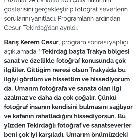
İş Dünyası
gösterisini gerçekleştirip fotoğraf severlerin
sorularını yanıtladı. Programların ardından
Bilim Teknoloji
Cesur, Tekirdağ’dan ayrıldı.
English News
Barış Kerem Cesur
, program sonrası yaptığı
Canlı Maç
açıklamada;
“Tekirdağ başta Trakya bölgesi
sanat ve özellikle fotoğraf konusunda çok
Finans
ilgililer. Gittiğim neresi olsun Trakya’da bu
ilgiyi gördüm ve hissettim ve hissediyorum
Genel-A
da. Umarım fotoğrafa ve sanata olan ilgi
Gündem-Eğitim
azalmaz ve daha da çok çoğalır. Çünkü
fotoğraf insanın kendisini bulmasını sağlıyor
ve kafanın rahatladığını hissediyorsun. Bu
yüzden Tekirdağlı fotoğraf ve sanatseverler
beni çok iyi karşıladı. Umarım önümüzdeki