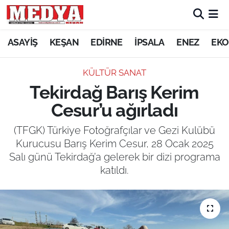
KEŞAN
ASAYİŞ
KEŞAN
EDİRNE
İPSALA
ENEZ
EKO
E-GAZETE
KÜLTÜR SANAT
Tekirdağ Barış Kerim
ASAYİŞ
Cesur’u ağırladı
SİYASET
(TFGK) Türkiye Fotoğrafçılar ve Gezi Kulübü
Kurucusu Barış Kerim Cesur, 28 Ocak 2025
GÜNDEM
Salı günü Tekirdağ’a gelerek bir dizi programa
katıldı.
EKONOMİ
SAĞLIK
EĞİTİM