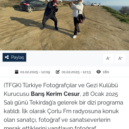
TARIM VE HAYVANCILIK
KÜLTÜR SANAT
RESMİ İLAN
SPOR
Paylaş
-
+
A
A
YAŞAM
01.02.2025 - 12:09
01.02.2025 - 12:13
180
EDİRNE
(TFGK) Türkiye Fotoğrafçılar ve Gezi Kulübü
Kurucusu
Barış Kerim Cesur
, 28 Ocak 2025
TEKİRDAĞ
Salı günü Tekirdağ’a gelerek bir dizi programa
katıldı. İlk olarak Çorlu Fm radyosuna konuk
KIRKLARELİ
olan sanatçı, fotoğraf ve sanatseverlerin
merak ettiklerini yanıtlayıp fotoğraf
ÇANAKKALE