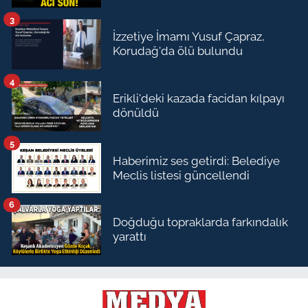
3
İzzetiye İmamı Yusuf Çapraz,
Korudağ'da ölü bulundu
4
Erikli'deki kazada facidan kılpayı
dönüldü
5
Haberimiz ses getirdi: Belediye
Meclis listesi güncellendi
6
Doğduğu topraklarda farkındalık
yarattı