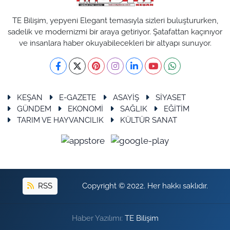
TE Bilişim, yepyeni Elegant temasıyla sizleri buluştururken,
sadelik ve modernizmi bir araya getiriyor. Şatafattan kaçınıyor
ve insanlara haber okuyabilecekleri bir altyapı sunuyor.
KEŞAN
E-GAZETE
ASAYİŞ
SİYASET
GÜNDEM
EKONOMİ
SAĞLIK
EĞİTİM
TARIM VE HAYVANCILIK
KÜLTÜR SANAT
RSS
Copyright © 2022. Her hakkı saklıdır.
Haber Yazılımı:
TE Bilişim