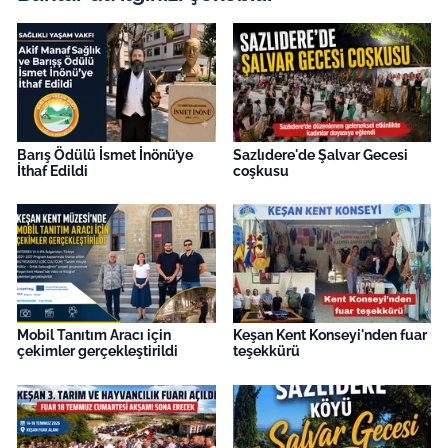
Barış Ödülü İsmet İnönü’ye
Sazlıdere'de Şalvar Gecesi
İthaf Edildi
coşkusu
Mobil Tanıtım Aracı için
Keşan Kent Konseyi'nden fuar
çekimler gerçekleştirildi
teşekkürü