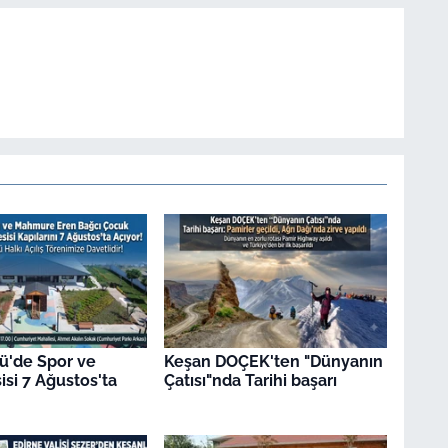
ü'de Spor ve
Keşan DOÇEK'ten "Dünyanın
isi 7 Ağustos'ta
Çatısı"nda Tarihi başarı