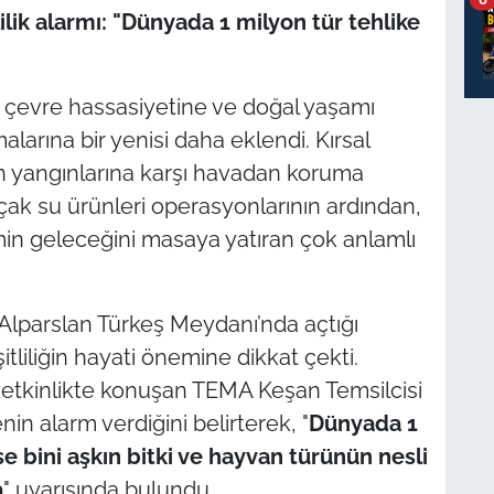
ilik alarmı: "Dünyada 1 milyon tür tehlike
ın çevre hassasiyetine ve doğal yaşamı
larına bir yenisi daha eklendi. Kırsal
man yangınlarına karşı havadan koruma
çak su ürünleri operasyonlarının ardından,
in geleceğini masaya yatıran çok anlamlı
 Alparslan Türkeş Meydanı’nda açtığı
şitliliğin hayati önemine dikkat çekti.
i etkinlikte konuşan TEMA Keşan Temsilcisi
nin alarm verdiğini belirterek, "
Dünyada 1
e bini aşkın bitki ve hayvan türünün nesli
a
" uyarısında bulundu.