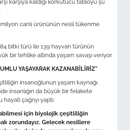
arşı karşıya kaldığı korkutucu tabloyu şu
:
1 milyon canlı ürününün nesli tükenme
284 bitki türü ile 139 hayvan türünün
ük bir tehlike altında yaşam savaşı veriyor.
YUMLU YAŞAYARAK KAZANABİLİRİZ"
eşitliliğin insanoğlunun yaşam kaynağı
de insanlığın da büyük bir felakete
 hayati çağrıyı yaptı:
ilmesi için biyolojik çeşitliliğin
ak zorundayız. Gelecek nesillere