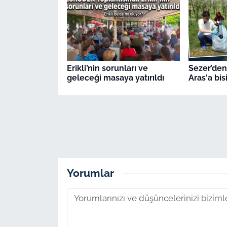
Erikli’nin sorunları ve
Sezer’den
geleceği masaya yatırıldı
Aras'a bis
Yorumlar