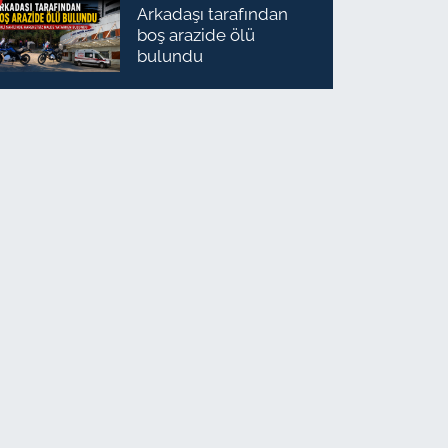
Arkadaşı tarafından
boş arazide ölü
bulundu