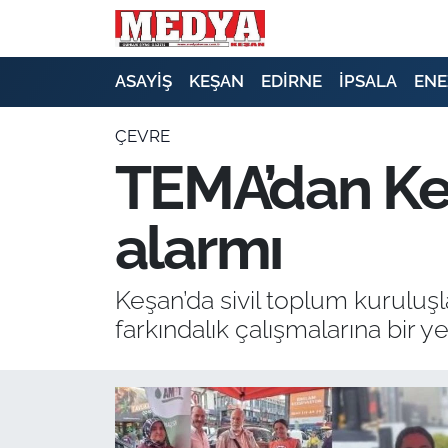
KEŞAN
ASAYİŞ
KEŞAN
EDİRNE
İPSALA
ENE
E-GAZETE
ÇEVRE
TEMA’dan Keşa
ASAYİŞ
alarmı
SİYASET
GÜNDEM
Keşan’da sivil toplum kuruluş
farkındalık çalışmalarına bir y
EKONOMİ
SAĞLIK
EĞİTİM