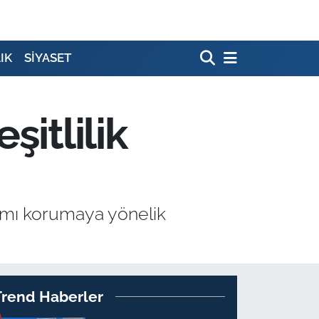
IK
SİYASET
şitlilik
şamı korumaya yönelik
Trend Haberler