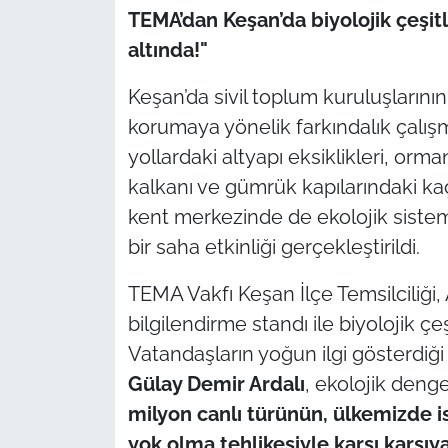
TEMA’dan Keşan’da biyolojik çeşitl
TÜRKİYE
altında!"
Keşan’da sivil toplum kuruluşların
Bölge
korumaya yönelik farkındalık çalışma
Güvenlik
yollardaki altyapı eksiklikleri, or
kalkanı ve gümrük kapılarındaki ka
Genel
kent merkezinde de ekolojik sistem
bir saha etkinliği gerçekleştirildi.
Politika
TEMA Vakfı Keşan İlçe Temsilciliği,
Flaş Haber
bilgilendirme standı ile biyolojik çe
Vatandaşların yoğun ilgi gösterdiğ
Dış Haberler
Gülay Demir Ardalı
, ekolojik denge
Magazin
milyon canlı türünün, ülkemizde is
yok olma tehlikesiyle karşı karşıy