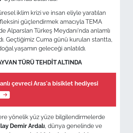
resel iklim krizi ve insan eliyle yaratılan
refleksini güçlendirmek amacıyla TEMA
nde Alparslan Türkeş Meydanı'nda anlamlı
ıldı. Geçtiğimiz Cuma günü kurulan stantta,
doğal yaşamın geleceği anlatıldı.
HAYVAN TÜRÜ TEHDİT ALTINDA
nlı çevreci Aras'a bisiklet hediyesi
e
ere yönelik yüz yüze bilgilendirmelerde
lay Demir Ardalı
, dünya genelinde ve