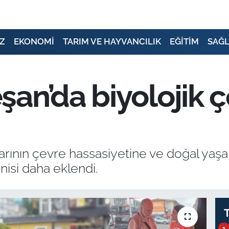
Z
EKONOMİ
TARIM VE HAYVANCILIK
EĞİTİM
SAĞL
n’da biyolojik çe
larının çevre hassasiyetine ve doğal ya
enisi daha eklendi.
1