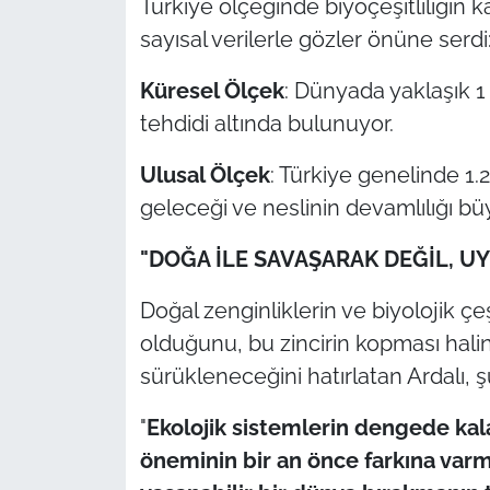
Türkiye ölçeğinde biyoçeşitliliğin k
sayısal verilerle gözler önüne serdi
Küresel Ölçek
: Dünyada yaklaşık 
tehdidi altında bulunuyor.
Ulusal Ölçek
: Türkiye genelinde 1.
geleceği ve neslinin devamlılığı büy
"DOĞA İLE SAVAŞARAK DEĞİL, U
Doğal zenginliklerin ve biyolojik ç
olduğunu, bu zincirin kopması halin
sürükleneceğini hatırlatan Ardalı, şu
"
Ekolojik sistemlerin dengede kalab
öneminin bir an önce farkına varm