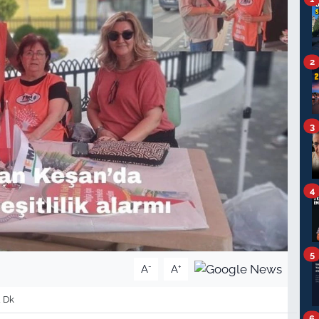
2
3
4
5
-
+
A
A
 Dk
6