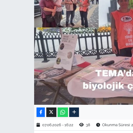
TARIM VE HAYVANCILIK
KÜLTÜR SANAT
RESMİ İLAN
SPOR
YAŞAM
EDİRNE
TEKİRDAĞ
KIRKLARELİ
07.06.2026 - 16:22
38
Okunma Süresi: 2
ÇANAKKALE