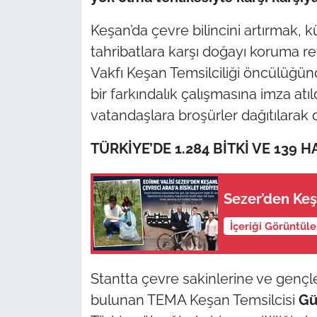
İş Dünyası
Keşan’da çevre bilincini artırmak, kü
Bilim Teknoloji
tahribatlara karşı doğayı koruma 
Vakfı Keşan Temsilciliği öncülüğü
English News
bir farkındalık çalışmasına imza at
Canlı Maç
vatandaşlara broşürler dağıtılarak 
TÜRKİYE’DE 1.284 BİTKİ VE 139 
Finans
Genel-A
Sezer’den Keşa
Gündem-Eğitim
İçeriği Görüntül
Stantta çevre sakinlerine ve gençl
bulunan TEMA Keşan Temsilcisi
Gü