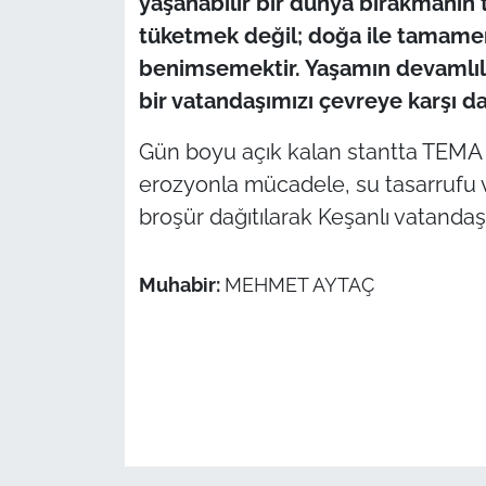
yaşanabilir bir dünya bırakmanın
tüketmek değil; doğa ile tamame
benimsemektir. Yaşamın devamlılı
bir vatandaşımızı çevreye karşı d
Gün boyu açık kalan stantta TEMA gö
erozyonla mücadele, su tasarrufu ve
broşür dağıtılarak Keşanlı vatandaş
Muhabir:
MEHMET AYTAÇ