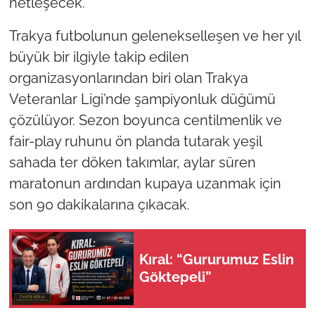
netleşecek.
İş Dünyası
Trakya futbolunun gelenekselleşen ve her yıl
Bilim Teknoloji
büyük bir ilgiyle takip edilen
organizasyonlarından biri olan Trakya
English News
Veteranlar Ligi’nde şampiyonluk düğümü
Canlı Maç
çözülüyor. Sezon boyunca centilmenlik ve
fair-play ruhunu ön planda tutarak yeşil
Finans
sahada ter döken takımlar, aylar süren
maratonun ardından kupaya uzanmak için
Genel-A
son 90 dakikalarına çıkacak.
Gündem-Eğitim
Kıral: “Gururumuz Eslin
Göktepeli”