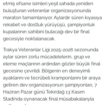
etmiş efsane isimleri yeşil sahada yeniden
buluşturan veteranlar organizasyonunda
TÜRKİYE
maraton tamamlanıyor. Aylardır süren kıyasıya
Bölge
rekabet ve dostluk yürüyüşü, şampiyonluk
kupalarının sahibini bulacağı dev bir final
Güvenlik
gecesiyle noktalanacak.
Genel
Trakya Veteranlar Ligi 2025-2026 sezonunda
aylar süren zorlu mücadelelerin, grup ve
Politika
eleme maçlarının ardından gözler büyük final
gecesine çevrildi. Bölgenin en deneyimli
Flaş Haber
ayaklarını ve tecrübeli kramponlarını bir araya
Dış Haberler
getiren dev organizasyonun şampiyonları, 7
Haziran Pazar günü Tekirdağ 13 Kasım
Magazin
Stadı’nda oynanacak final müsabakalarıyla