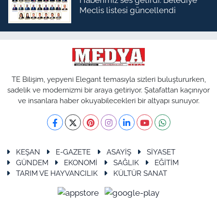
Haberimiz ses getirdi: Belediye
Meclis listesi güncellendi
TE Bilişim, yepyeni Elegant temasıyla sizleri buluştururken,
sadelik ve modernizmi bir araya getiriyor. Şatafattan kaçınıyor
ve insanlara haber okuyabilecekleri bir altyapı sunuyor.
KEŞAN
E-GAZETE
ASAYİŞ
SİYASET
GÜNDEM
EKONOMİ
SAĞLIK
EĞİTİM
TARIM VE HAYVANCILIK
KÜLTÜR SANAT