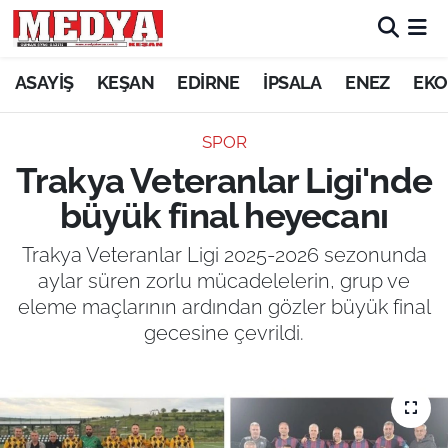
KEŞAN
ASAYİŞ
KEŞAN
EDİRNE
İPSALA
ENEZ
EKO
E-GAZETE
SPOR
Trakya Veteranlar Ligi'nde
ASAYİŞ
büyük final heyecanı
SİYASET
Trakya Veteranlar Ligi 2025-2026 sezonunda
aylar süren zorlu mücadelelerin, grup ve
GÜNDEM
eleme maçlarının ardından gözler büyük final
gecesine çevrildi.
EKONOMİ
SAĞLIK
EĞİTİM