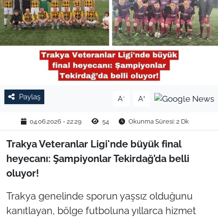
TARIM VE HAYVANCILIK
KÜLTÜR SANAT
RESMİ İLAN
SPOR
Paylaş
-
+
A
A
YAŞAM
04.06.2026 - 22:29
54
Okunma Süresi: 2 Dk
EDİRNE
Trakya Veteranlar Ligi'nde büyük final
heyecanı: Şampiyonlar Tekirdağ’da belli
TEKİRDAĞ
oluyor!
KIRKLARELİ
Trakya genelinde sporun yaşsız olduğunu
kanıtlayan, bölge futboluna yıllarca hizmet
ÇANAKKALE