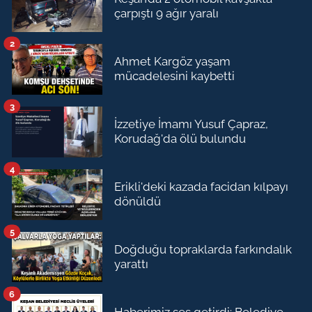
çarpıştı 9 ağır yaralı
2
Ahmet Kargöz yaşam
mücadelesini kaybetti
3
İzzetiye İmamı Yusuf Çapraz,
Korudağ'da ölü bulundu
4
Erikli'deki kazada facidan kılpayı
dönüldü
5
Doğduğu topraklarda farkındalık
yarattı
6