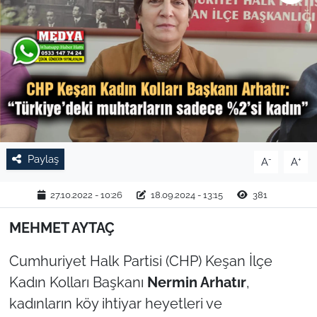
TARIM VE HAYVANCILIK
KÜLTÜR SANAT
RESMİ İLAN
SPOR
Paylaş
-
+
A
A
YAŞAM
27.10.2022 - 10:26
18.09.2024 - 13:15
381
EDİRNE
MEHMET AYTAÇ
TEKİRDAĞ
Cumhuriyet Halk Partisi (CHP) Keşan İlçe
KIRKLARELİ
Kadın Kolları Başkanı
Nermin Arhatır
,
kadınların köy ihtiyar heyetleri ve
ÇANAKKALE