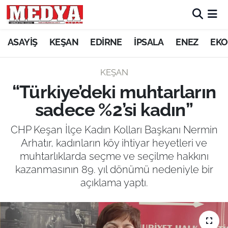
KEŞAN
ASAYİŞ
KEŞAN
EDİRNE
İPSALA
ENEZ
EKO
E-GAZETE
KEŞAN
“Türkiye’deki muhtarların
ASAYİŞ
sadece %2’si kadın”
SİYASET
CHP Keşan İlçe Kadın Kolları Başkanı Nermin
Arhatır, kadınların köy ihtiyar heyetleri ve
GÜNDEM
muhtarlıklarda seçme ve seçilme hakkını
kazanmasının 89. yıl dönümü nedeniyle bir
EKONOMİ
açıklama yaptı.
SAĞLIK
EĞİTİM