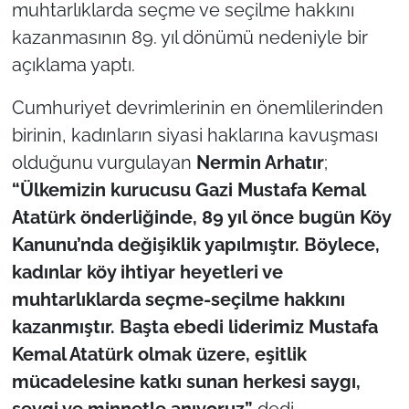
muhtarlıklarda seçme ve seçilme hakkını
kazanmasının 89. yıl dönümü nedeniyle bir
TÜRKİYE
açıklama yaptı.
Bölge
Cumhuriyet devrimlerinin en önemlilerinden
birinin, kadınların siyasi haklarına kavuşması
Güvenlik
olduğunu vurgulayan
Nermin Arhatır
;
Genel
“Ülkemizin kurucusu Gazi Mustafa Kemal
Atatürk önderliğinde, 89 yıl önce bugün Köy
Politika
Kanunu’nda değişiklik yapılmıştır. Böylece,
kadınlar köy ihtiyar heyetleri ve
Flaş Haber
muhtarlıklarda seçme-seçilme hakkını
Dış Haberler
kazanmıştır. Başta ebedi liderimiz Mustafa
Kemal Atatürk olmak üzere, eşitlik
Magazin
mücadelesine katkı sunan herkesi saygı,
sevgi ve minnetle anıyoruz”
dedi.