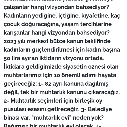
çalışanlar hangi vizyondan bahsediyor?
Kadınların yediğine, içtiğine, kıyafetine, kaç
çocuk doğuracağına, yaşam tercihlerine
karışanlar hangi vizyondan bahsediyor?
2023 yılı merkezi bütçe kanun teklifinde
kadınların güçlendirilmesi için kadın başına
50 lira ayıran iktidarın vizyonu ortada.
İktidara geldiğimizde siyasetin öznesi olan
muhtarlarımız için 10 önemli adımı hayata
geçireceğiz: 1- 82 ayrı kanuna dağılmış
değil, tek bir muhtarlık kanunu çıkaracağız.
2- Muhtarlık seçimleri için birleşik oy
pusulası esasını getireceğiz. 3- Belediye
binası var, "muhtarlık evi" neden yok?
Bağımsız bir muhtarlık evi olacak. 4-