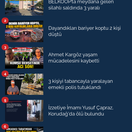
BELKOOP’ta meydana gelen
silahlı saldırıda 3 yaralı
2
Dayandıkları bariyer koptu 2 kişi
düştü
3
Ahmet Kargöz yaşam
mücadelesini kaybetti
4
3 kişiyi tabancayla yaralayan
emekli polis tutuklandı
5
İzzetiye İmamı Yusuf Çapraz,
Korudağ'da ölü bulundu
6