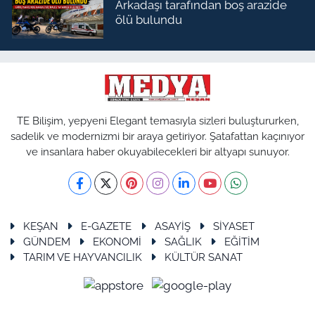
Arkadaşı tarafından boş arazide
ölü bulundu
TE Bilişim, yepyeni Elegant temasıyla sizleri buluştururken,
sadelik ve modernizmi bir araya getiriyor. Şatafattan kaçınıyor
ve insanlara haber okuyabilecekleri bir altyapı sunuyor.
KEŞAN
E-GAZETE
ASAYİŞ
SİYASET
GÜNDEM
EKONOMİ
SAĞLIK
EĞİTİM
TARIM VE HAYVANCILIK
KÜLTÜR SANAT