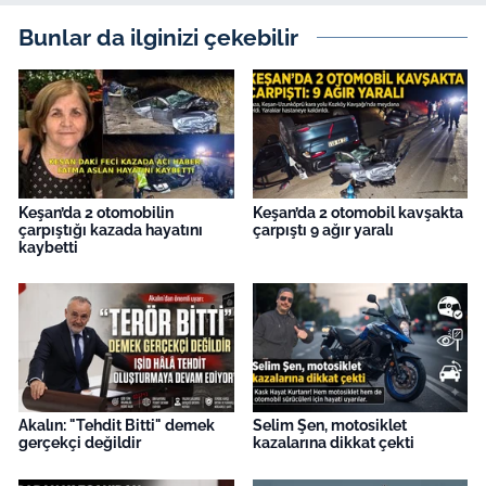
İş Dünyası
Bunlar da ilginizi çekebilir
Bilim Teknoloji
English News
Canlı Maç
Keşan’da 2 otomobilin
Keşan’da 2 otomobil kavşakta
Finans
çarpıştığı kazada hayatını
çarpıştı 9 ağır yaralı
kaybetti
Genel-A
Gündem-Eğitim
Akalın: "Tehdit Bitti" demek
Selim Şen, motosiklet
gerçekçi değildir
kazalarına dikkat çekti