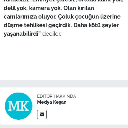
delil yok, kamera yok. Olan kırılan
TÜRKİYE
camlarımıza oluyor. Çoluk çocuğun üzerine
düşme tehlikesi geçirdik. Daha kötü şeyler
Bölge
yaşanabilirdi”
dediler.
Güvenlik
Genel
Politika
Flaş Haber
EDITÖR HAKKINDA
Dış Haberler
Medya Keşan
Magazin