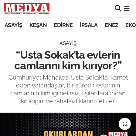
KEŞAN
ASAYİŞ
KEŞAN
EDİRNE
İPSALA
ENEZ
EKO
E-GAZETE
ASAYİŞ
“Usta Sokak’ta evlerin
ASAYİŞ
camlarını kim kırıyor?”
SİYASET
Cumhuriyet Mahallesi Usta Sokak’ta ikamet
eden vatandaşlar, bir süredir evlerinin
GÜNDEM
camlarının kimliği belirsiz kişiler tarafından
kırıldığını ve rahatsızlıklarını ilettiler.
EKONOMİ
SAĞLIK
EĞİTİM