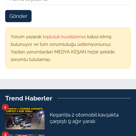
Gönder
Yorum yazarak
topluluk kurallarımızı
kabul etmiş
bulunuyor ve tüm sorumluluğu üstleniyorsunuz.
Yazılan yorumlardan MEDYA KEŞAN hiçbir şekilde
sorumlu tutulamaz.
Trend Haberler
1
Keşan’da 2 otomobil kavşakta
çarpıştı 9 ağır yaralı
2