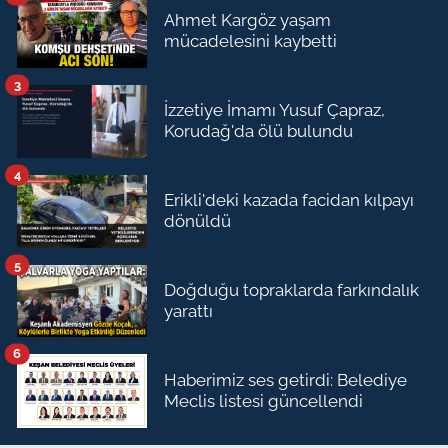
Ahmet Kargöz yaşam
mücadelesini kaybetti
3
İzzetiye İmamı Yusuf Çapraz,
Korudağ'da ölü bulundu
4
Erikli'deki kazada facidan kılpayı
dönüldü
5
Doğduğu topraklarda farkındalık
yarattı
6
Haberimiz ses getirdi: Belediye
Meclis listesi güncellendi