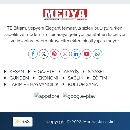
TE Bilişim, yepyeni Elegant temasıyla sizleri buluştururken,
sadelik ve modernizmi bir araya getiriyor. Şatafattan kaçınıyor
ve insanlara haber okuyabilecekleri bir altyapı sunuyor.
KEŞAN
E-GAZETE
ASAYİŞ
SİYASET
GÜNDEM
EKONOMİ
SAĞLIK
EĞİTİM
TARIM VE HAYVANCILIK
KÜLTÜR SANAT
RSS
Copyright © 2022. Her hakkı saklıdır.