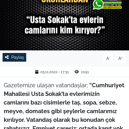
TARIM VE HAYVANCILIK
KÜLTÜR SANAT
RESMİ İLAN
SPOR
Paylaş
-
+
A
A
YAŞAM
05.11.2022 - 17:31
1091
EDİRNE
Gazetemize ulaşan vatandaşlar;
“Cumhuriyet
Mahallesi Usta Sokak’ta evlerimizin
TEKİRDAĞ
camlarını bazı cisimlerle taş, sopa, sebze,
meyve, domates gibi şeylerle camlarımız
KIRKLARELİ
kırılıyor. Vatandaş olarak bu konudan çok
rahatsızız. Emniyet çaresiz; ortada kanıt yok,
ÇANAKKALE