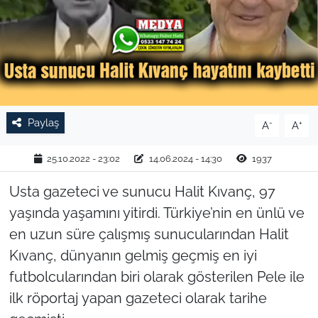
TARIM VE HAYVANCILIK
KÜLTÜR SANAT
RESMİ İLAN
Paylaş
-
+
A
A
SPOR
25.10.2022 - 23:02
14.06.2024 - 14:30
1937
YAŞAM
Usta gazeteci ve sunucu Halit Kıvanç, 97
EDİRNE
yaşında yaşamını yitirdi. Türkiye’nin en ünlü ve
en uzun süre çalışmış sunucularından Halit
TEKİRDAĞ
Kıvanç, dünyanın gelmiş geçmiş en iyi
futbolcularından biri olarak gösterilen Pele ile
KIRKLARELİ
ilk röportaj yapan gazeteci olarak tarihe
ÇANAKKALE