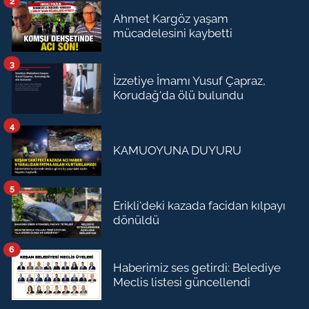
2
Ahmet Kargöz yaşam
mücadelesini kaybetti
3
İzzetiye İmamı Yusuf Çapraz,
Korudağ'da ölü bulundu
4
KAMUOYUNA DUYURU
5
Erikli'deki kazada facidan kılpayı
dönüldü
6
Haberimiz ses getirdi: Belediye
Meclis listesi güncellendi