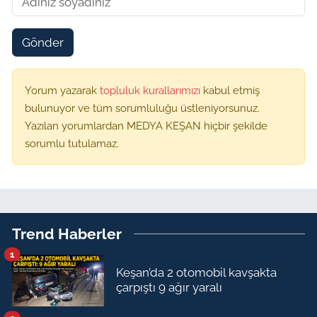
Gönder
Yorum yazarak
topluluk kurallarımızı
kabul etmiş
bulunuyor ve tüm sorumluluğu üstleniyorsunuz.
Yazılan yorumlardan MEDYA KEŞAN hiçbir şekilde
sorumlu tutulamaz.
Trend Haberler
1
Keşan’da 2 otomobil kavşakta
çarpıştı 9 ağır yaralı