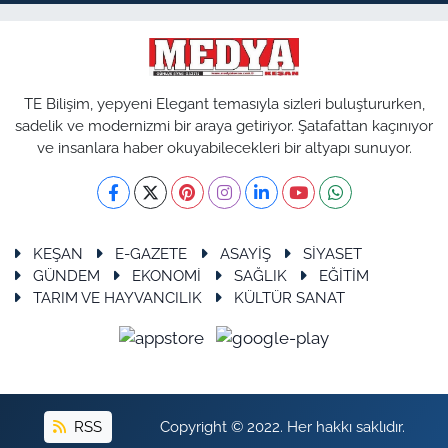
TE Bilişim, yepyeni Elegant temasıyla sizleri buluştururken,
sadelik ve modernizmi bir araya getiriyor. Şatafattan kaçınıyor
ve insanlara haber okuyabilecekleri bir altyapı sunuyor.
KEŞAN
E-GAZETE
ASAYİŞ
SİYASET
GÜNDEM
EKONOMİ
SAĞLIK
EĞİTİM
TARIM VE HAYVANCILIK
KÜLTÜR SANAT
RSS
Copyright © 2022. Her hakkı saklıdır.