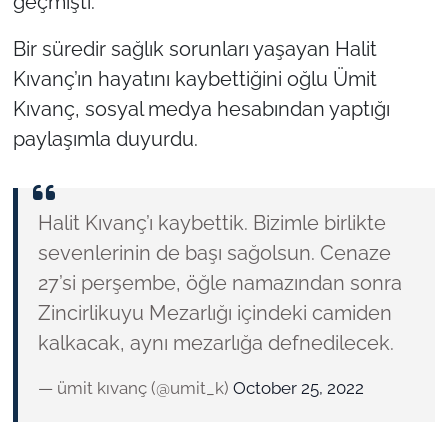
geçmişti.
Bir süredir sağlık sorunları yaşayan Halit
TÜRKİYE
Kıvanç’ın hayatını kaybettiğini oğlu Ümit
Bölge
Kıvanç, sosyal medya hesabından yaptığı
paylaşımla duyurdu.
Güvenlik
Genel
Halit Kıvanç’ı kaybettik. Bizimle birlikte
sevenlerinin de başı sağolsun. Cenaze
Politika
27’si perşembe, öğle namazından sonra
Flaş Haber
Zincirlikuyu Mezarlığı içindeki camiden
kalkacak, aynı mezarlığa defnedilecek.
Dış Haberler
— ümit kıvanç (@umit_k)
October 25, 2022
Magazin