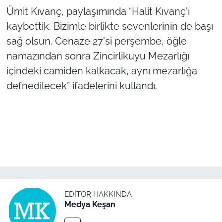
İş Dünyası
Ümit Kıvanç, paylaşımında “Halit Kıvanç'ı
kaybettik. Bizimle birlikte sevenlerinin de başı
Bilim Teknoloji
sağ olsun. Cenaze 27'si perşembe, öğle
English News
namazından sonra Zincirlikuyu Mezarlığı
içindeki camiden kalkacak, aynı mezarlığa
Canlı Maç
defnedilecek” ifadelerini kullandı.
Finans
Genel-A
Gündem-Eğitim
EDITÖR HAKKINDA
Medya Keşan