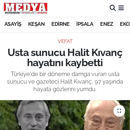
KEŞAN
ASAYİŞ
KEŞAN
EDİRNE
İPSALA
ENEZ
EKO
E-GAZETE
VEFAT
Usta sunucu Halit Kıvanç
ASAYİŞ
hayatını kaybetti
SİYASET
Türkiye'de bir döneme damga vuran usta
sunucu ve gazeteci Halit Kıvanç, 97 yaşında
GÜNDEM
hayata gözlerini yumdu.
EKONOMİ
SAĞLIK
EĞİTİM