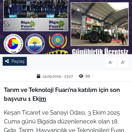
TARIM VE HAYVANCILIK
KÜLTÜR SANAT
RESMİ İLAN
SPOR
Paylaş
-
+
A
A
YAŞAM
24.09.2025 - 23:27
88
EDİRNE
Tarım ve Teknoloji Fuarı’na katılım için son
başvuru 1 Ek
im
TEKİRDAĞ
Keşan Ticaret ve Sanayi Odası, 3 Ekim 2025
KIRKLARELİ
Cuma günü Biga’da düzenlenecek olan 18.
Gıda, Tarım, Hayvancılık ve Teknolojileri Fuarı
ÇANAKKALE