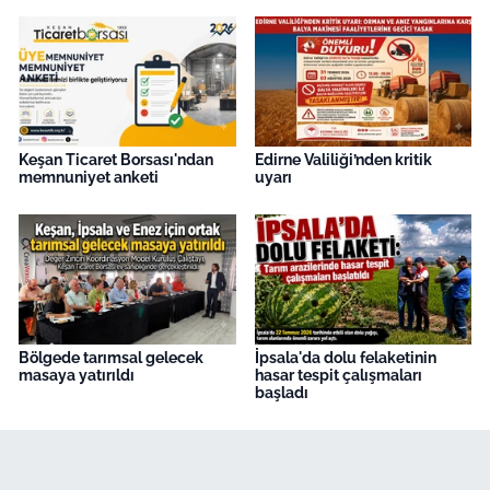
Keşan Ticaret Borsası'ndan
Edirne Valiliği’nden kritik
memnuniyet anketi
uyarı
Bölgede tarımsal gelecek
İpsala'da dolu felaketinin
masaya yatırıldı
hasar tespit çalışmaları
başladı