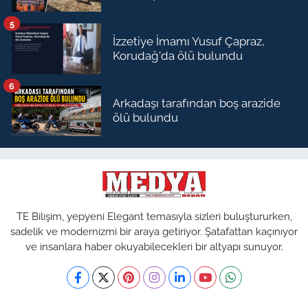
5
İzzetiye İmamı Yusuf Çapraz,
Korudağ'da ölü bulundu
6
Arkadaşı tarafından boş arazide
ölü bulundu
TE Bilişim, yepyeni Elegant temasıyla sizleri buluştururken,
sadelik ve modernizmi bir araya getiriyor. Şatafattan kaçınıyor
ve insanlara haber okuyabilecekleri bir altyapı sunuyor.