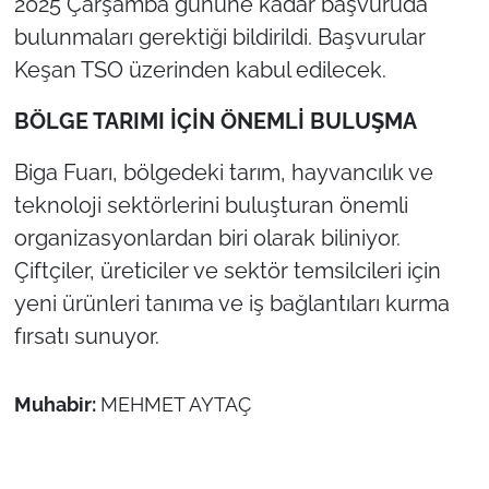
2025 Çarşamba gününe kadar başvuruda
İş Dünyası
bulunmaları gerektiği bildirildi. Başvurular
Bilim Teknoloji
Keşan TSO üzerinden kabul edilecek.
BÖLGE TARIMI İÇİN ÖNEMLİ BULUŞMA
English News
Biga Fuarı, bölgedeki tarım, hayvancılık ve
Canlı Maç
teknoloji sektörlerini buluşturan önemli
Finans
organizasyonlardan biri olarak biliniyor.
Çiftçiler, üreticiler ve sektör temsilcileri için
Genel-A
yeni ürünleri tanıma ve iş bağlantıları kurma
fırsatı sunuyor.
Gündem-Eğitim
Muhabir:
MEHMET AYTAÇ