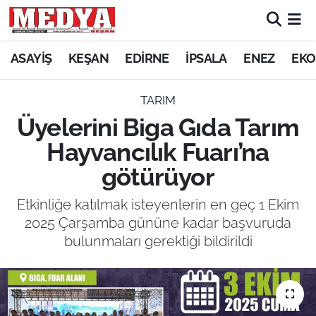
KEŞAN
ASAYİŞ
KEŞAN
EDİRNE
İPSALA
ENEZ
EKO
E-GAZETE
TARIM
Üyelerini Biga Gıda Tarım
ASAYİŞ
Hayvancılık Fuarı’na
SİYASET
götürüyor
GÜNDEM
Etkinliğe katılmak isteyenlerin en geç 1 Ekim
2025 Çarşamba gününe kadar başvuruda
EKONOMİ
bulunmaları gerektiği bildirildi
SAĞLIK
EĞİTİM