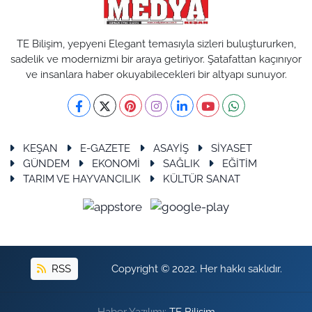
TE Bilişim, yepyeni Elegant temasıyla sizleri buluştururken,
sadelik ve modernizmi bir araya getiriyor. Şatafattan kaçınıyor
ve insanlara haber okuyabilecekleri bir altyapı sunuyor.
KEŞAN
E-GAZETE
ASAYİŞ
SİYASET
GÜNDEM
EKONOMİ
SAĞLIK
EĞİTİM
TARIM VE HAYVANCILIK
KÜLTÜR SANAT
RSS
Copyright © 2022. Her hakkı saklıdır.
Haber Yazılımı:
TE Bilişim