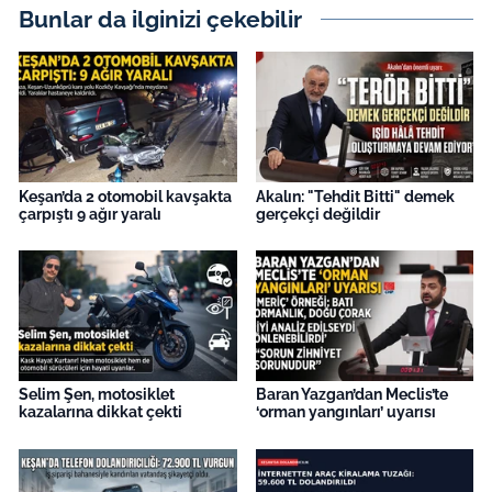
İş Dünyası
Bunlar da ilginizi çekebilir
Bilim Teknoloji
English News
Canlı Maç
Keşan’da 2 otomobil kavşakta
Akalın: "Tehdit Bitti" demek
çarpıştı 9 ağır yaralı
gerçekçi değildir
Finans
Genel-A
Gündem-Eğitim
Selim Şen, motosiklet
Baran Yazgan’dan Meclis’te
kazalarına dikkat çekti
‘orman yangınları’ uyarısı