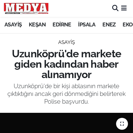
KEŞAN
ASAYİŞ
KEŞAN
EDİRNE
İPSALA
ENEZ
EKO
E-GAZETE
ASAYİŞ
Uzunköprü'de markete
ASAYİŞ
giden kadından haber
SİYASET
alınamıyor
GÜNDEM
Uzunköprü'de bir kişi ablasının markete
çıktıktığını ancak geri dönmediğini belirterek
EKONOMİ
Polise başvurdu.
SAĞLIK
EĞİTİM