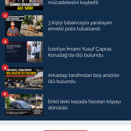
mücadelesini kaybetti
3
3 kişiyi tabancayla yaralayan
emekli polis tutuklandı
4
İzzetiye İmamı Yusuf Çapraz,
Korudağ'da ölü bulundu
5
Arkadaşı tarafından boş arazide
ölü bulundu
6
Erikli'deki kazada facidan kılpayı
dönüldü