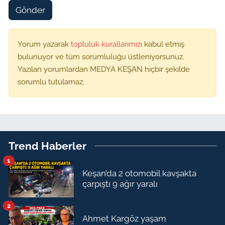
Gönder
Yorum yazarak
topluluk kurallarımızı
kabul etmiş
bulunuyor ve tüm sorumluluğu üstleniyorsunuz.
Yazılan yorumlardan MEDYA KEŞAN hiçbir şekilde
sorumlu tutulamaz.
Trend Haberler
1
Keşan’da 2 otomobil kavşakta
çarpıştı 9 ağır yaralı
2
Ahmet Kargöz yaşam