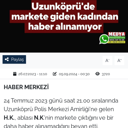
TARIM VE HAYVANCILIK
KÜLTÜR SANAT
RESMİ İLAN
SPOR
Paylaş
-
+
A
A
YAŞAM
26.07.2023 - 11:10
05.09.2024 - 00:30
3720
EDİRNE
HABER MERKEZİ
TEKİRDAĞ
24 Temmuz 2023 günü saat 21.00 sıralarında
Uzunköprü Polis Merkezi Amirliği'ne gelen
KIRKLARELİ
H.K.
, ablası
N.K
.'nin markete çıktığını ve bir
daha haber alınamadığını beyan etti.
ÇANAKKALE