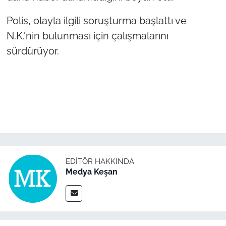
Polis, olayla ilgili soruşturma başlattı ve
TÜRKİYE
N.K.'nin bulunması için çalışmalarını
Bölge
sürdürüyor.
Güvenlik
Genel
Politika
Flaş Haber
EDITÖR HAKKINDA
Medya Keşan
Dış Haberler
Magazin