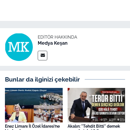
EDITÖR HAKKINDA
Medya Keşan
Bunlar da ilginizi çekebilir
Enez Limanı İl Özel İdaresi’ne
Akalın: "Tehdit Bitti" demek