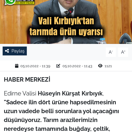
TARIM VE HAYVANCILIK
KÜLTÜR SANAT
RESMİ İLAN
Paylaş
-
+
A
A
SPOR
05.10.2022 - 11:39
05.10.2022 - 11:43
1121
YAŞAM
HABER MERKEZİ
EDİRNE
Edirne Valisi
Hüseyin Kürşat Kırbıyık
,
TEKİRDAĞ
"Sadece ilin dört ürüne hapsedilmesinin
uzun vadede belli sorunlara yol açacağını
KIRKLARELİ
düşünüyoruz. Tarım arazilerimizin
neredeyse tamamında buğday, çeltik,
ÇANAKKALE