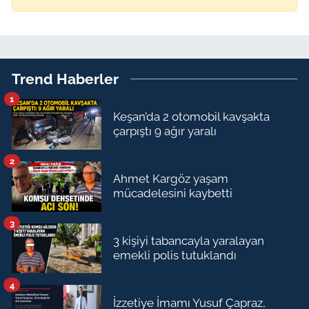
Trend Haberler
1
Keşan’da 2 otomobil kavşakta
çarpıştı 9 ağır yaralı
2
Ahmet Kargöz yaşam
mücadelesini kaybetti
3
3 kişiyi tabancayla yaralayan
emekli polis tutuklandı
4
İzzetiye İmamı Yusuf Çapraz,