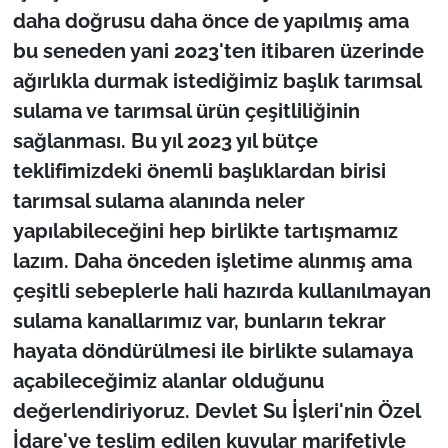
İş Dünyası
daha doğrusu daha önce de yapılmış ama
bu seneden yani 2023'ten itibaren üzerinde
Bilim Teknoloji
ağırlıkla durmak istediğimiz başlık tarımsal
sulama ve tarımsal ürün çeşitliliğinin
English News
sağlanması. Bu yıl 2023 yıl bütçe
Canlı Maç
teklifimizdeki önemli başlıklardan birisi
tarımsal sulama alanında neler
Finans
yapılabileceğini hep birlikte tartışmamız
lazım. Daha önceden işletime alınmış ama
Genel-A
çeşitli sebeplerle hali hazırda kullanılmayan
Gündem-Eğitim
sulama kanallarımız var, bunların tekrar
hayata döndürülmesi ile birlikte sulamaya
açabileceğimiz alanlar olduğunu
değerlendiriyoruz. Devlet Su İşleri'nin Özel
İdare'ye teslim edilen kuyular marifetiyle