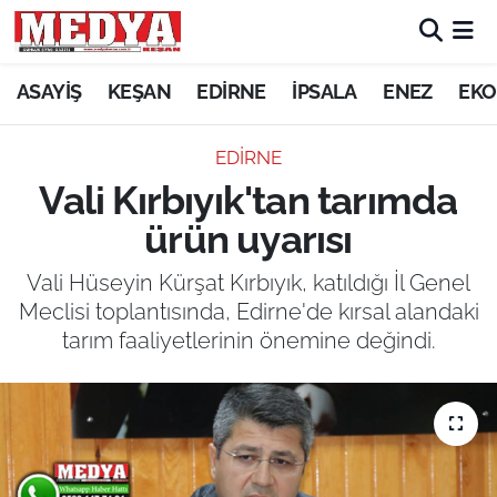
KEŞAN
ASAYİŞ
KEŞAN
EDİRNE
İPSALA
ENEZ
EKO
E-GAZETE
EDİRNE
Vali Kırbıyık'tan tarımda
ASAYİŞ
ürün uyarısı
SİYASET
Vali Hüseyin Kürşat Kırbıyık, katıldığı İl Genel
Meclisi toplantısında, Edirne'de kırsal alandaki
GÜNDEM
tarım faaliyetlerinin önemine değindi.
EKONOMİ
SAĞLIK
EĞİTİM