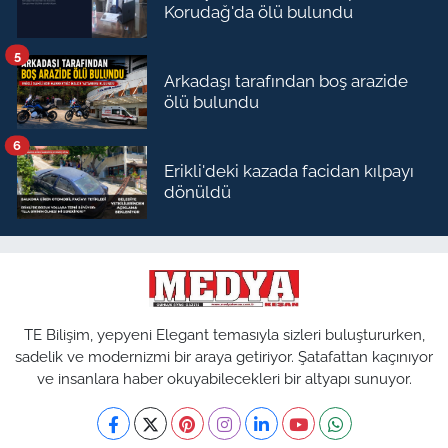
Korudağ'da ölü bulundu
5
Arkadaşı tarafından boş arazide
ölü bulundu
6
Erikli'deki kazada facidan kılpayı
dönüldü
TE Bilişim, yepyeni Elegant temasıyla sizleri buluştururken,
sadelik ve modernizmi bir araya getiriyor. Şatafattan kaçınıyor
ve insanlara haber okuyabilecekleri bir altyapı sunuyor.