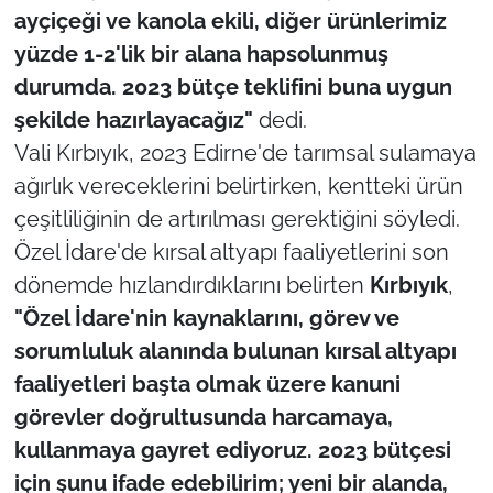
ayçiçeği ve kanola ekili, diğer ürünlerimiz
yüzde 1-2'lik bir alana hapsolunmuş
TÜRKİYE
durumda. 2023 bütçe teklifini buna uygun
Bölge
şekilde hazırlayacağız"
dedi.
Vali Kırbıyık, 2023 Edirne'de tarımsal sulamaya
Güvenlik
ağırlık vereceklerini belirtirken, kentteki ürün
çeşitliliğinin de artırılması gerektiğini söyledi.
Genel
Özel İdare'de kırsal altyapı faaliyetlerini son
Politika
dönemde hızlandırdıklarını belirten
Kırbıyık
,
"Özel İdare'nin kaynaklarını, görev ve
Flaş Haber
sorumluluk alanında bulunan kırsal altyapı
faaliyetleri başta olmak üzere kanuni
Dış Haberler
görevler doğrultusunda harcamaya,
Magazin
kullanmaya gayret ediyoruz. 2023 bütçesi
için şunu ifade edebilirim; yeni bir alanda,