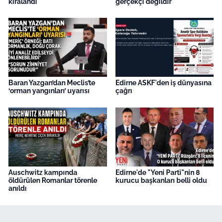
kiralandı
gerçekçi değildir
Baran Yazgan’dan Meclis’te
Edirne ASKF'den iş dünyasına
‘orman yangınları’ uyarısı
çağrı
Auschwitz kampında
Edirne'de "Yeni Parti"nin 8
öldürülen Romanlar törenle
kurucu başkanları belli oldu
anıldı