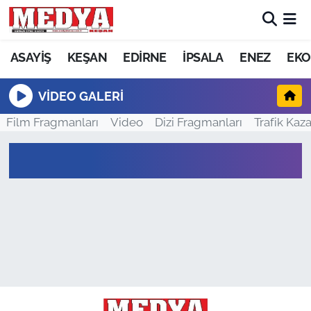
KEŞAN
ASAYİŞ
KEŞAN
EDİRNE
İPSALA
ENEZ
EKO
E-GAZETE
VIDEO GALERI
Film Fragmanları
Video
Dizi Fragmanları
Trafik Kaza
ASAYİŞ
SİYASET
GÜNDEM
EKONOMİ
SAĞLIK
EĞİTİM