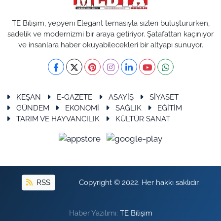
TARIM VE HAYVANCILIK
TE Bilişim, yepyeni Elegant temasıyla sizleri buluştururken,
sadelik ve modernizmi bir araya getiriyor. Şatafattan kaçınıyor
KÜLTÜR SANAT
ve insanlara haber okuyabilecekleri bir altyapı sunuyor.
RESMİ İLAN
SPOR
KEŞAN
E-GAZETE
ASAYİŞ
SİYASET
GÜNDEM
EKONOMİ
SAĞLIK
EĞİTİM
YAŞAM
TARIM VE HAYVANCILIK
KÜLTÜR SANAT
EDİRNE
TEKİRDAĞ
RSS
Copyright © 2022. Her hakkı saklıdır.
KIRKLARELİ
Haber Yazılımı:
TE Bilişim
ÇANAKKALE