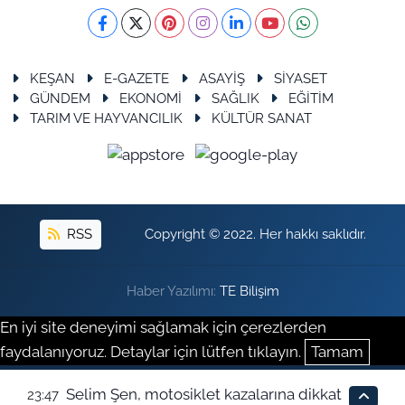
KEŞAN
E-GAZETE
ASAYİŞ
SİYASET
GÜNDEM
EKONOMİ
SAĞLIK
EĞİTİM
TARIM VE HAYVANCILIK
KÜLTÜR SANAT
RSS
Copyright © 2022. Her hakkı saklıdır.
Haber Yazılımı:
TE Bilişim
En iyi site deneyimi sağlamak için çerezlerden
faydalanıyoruz. Detaylar için lütfen tıklayın.
Tamam
Selim Şen, motosiklet kazalarına dikkat
23:47