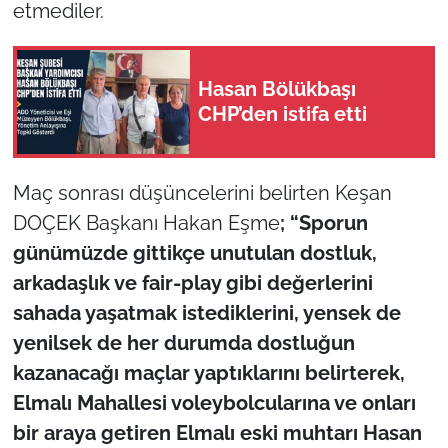
etmediler.
TÜRKİYE
Hasan Bölükbaşı
Bölge
CHP’den istifa etti
Güvenlik
Maç sonrası düşüncelerini belirten Keşan
Genel
DOÇEK Başkanı Hakan Eşme
; “Sporun
günümüzde gittikçe unutulan dostluk,
Politika
arkadaşlık ve fair-play gibi değerlerini
Flaş Haber
sahada yaşatmak istediklerini, yensek de
yenilsek de her durumda dostluğun
Dış Haberler
kazanacağı maçlar yaptıklarını belirterek,
Elmalı Mahallesi voleybolcularına ve onları
Magazin
bir araya getiren Elmalı eski muhtarı Hasan