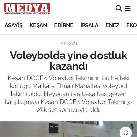
KEŞAN
ASAYİŞ
KEŞAN
EDİRNE
İPSALA
ENEZ
EKO
E-GAZETE
KEŞAN
Voleybolda yine dostluk
ASAYİŞ
kazandı
SİYASET
Keşan DOÇEK Voleybol Takımının bu haftaki
konuğu Malkara Elmalı Mahallesi voleybol
GÜNDEM
takımı oldu. Heyecanlı ve başa baş geçen
karşılaşmayı Keşan DOÇEK Voleybol Takımı 3-
EKONOMİ
2’lik set sonucuyla aldı.
SAĞLIK
EĞİTİM