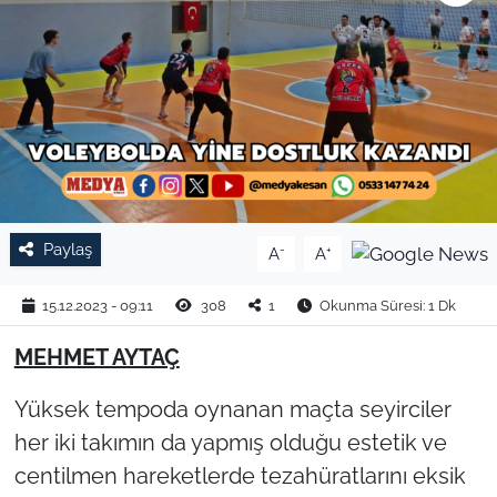
TARIM VE HAYVANCILIK
KÜLTÜR SANAT
RESMİ İLAN
SPOR
Paylaş
-
+
A
A
YAŞAM
15.12.2023 - 09:11
308
1
Okunma Süresi: 1 Dk
EDİRNE
MEHMET AYTAÇ
TEKİRDAĞ
Yüksek tempoda oynanan maçta seyirciler
KIRKLARELİ
her iki takımın da yapmış olduğu estetik ve
centilmen hareketlerde tezahüratlarını eksik
ÇANAKKALE