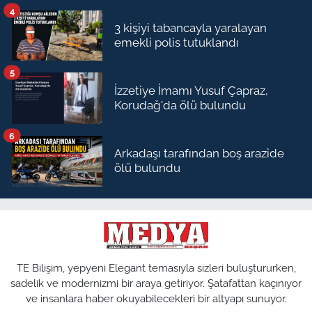
4
3 kişiyi tabancayla yaralayan
emekli polis tutuklandı
5
İzzetiye İmamı Yusuf Çapraz,
Korudağ'da ölü bulundu
6
Arkadaşı tarafından boş arazide
ölü bulundu
TE Bilişim, yepyeni Elegant temasıyla sizleri buluştururken,
sadelik ve modernizmi bir araya getiriyor. Şatafattan kaçınıyor
ve insanlara haber okuyabilecekleri bir altyapı sunuyor.