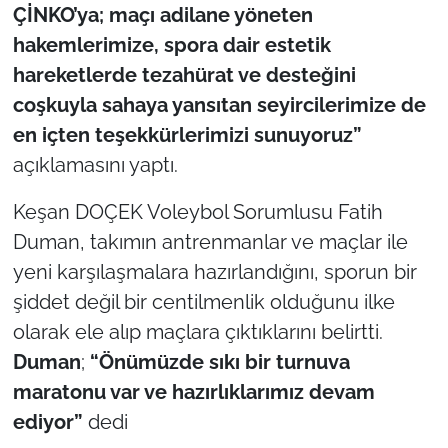
İş Dünyası
ÇİNKO’ya; maçı adilane yöneten
hakemlerimize, spora dair estetik
Bilim Teknoloji
hareketlerde tezahürat ve desteğini
coşkuyla sahaya yansıtan seyircilerimize de
English News
en içten teşekkürlerimizi sunuyoruz”
Canlı Maç
açıklamasını yaptı.
Keşan DOÇEK Voleybol Sorumlusu Fatih
Finans
Duman, takımın antrenmanlar ve maçlar ile
Genel-A
yeni karşılaşmalara hazırlandığını, sporun bir
şiddet değil bir centilmenlik olduğunu ilke
Gündem-Eğitim
olarak ele alıp maçlara çıktıklarını belirtti.
Duman
;
“Önümüzde sıkı bir turnuva
maratonu var ve hazırlıklarımız devam
ediyor”
dedi