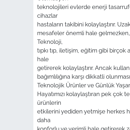
teknolojileri evlerde enerji tasarru
cihazlar
hastaların takibini kolaylaştırır. U
mesafeler önemli hale gelmezken, diji
Teknoloji,
tıpkı tıp, iletişim, eğitim gibi birço
hale
getirerek kolaylaştırır. Ancak kull
bağımlılığına karşı dikkatli olunmas
Teknolojik Ürünler ve Günlük Yaş
Hayatımızı kolaylaştıran pek çok 
ürünlerin
etkilerini yediden yetmişe herkes h
daha
konforlu ve verimli hale getirerek