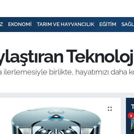
Z
EKONOMİ
TARIM VE HAYVANCILIK
EĞİTİM
SAĞL
laştıran Teknoloj
 ilerlemesiyle birlikte, hayatımızı daha 
1