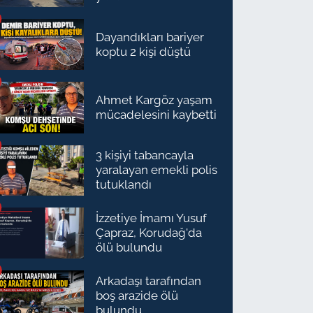
Dayandıkları bariyer
koptu 2 kişi düştü
Ahmet Kargöz yaşam
mücadelesini kaybetti
3 kişiyi tabancayla
yaralayan emekli polis
tutuklandı
İzzetiye İmamı Yusuf
Çapraz, Korudağ'da
ölü bulundu
Arkadaşı tarafından
boş arazide ölü
bulundu