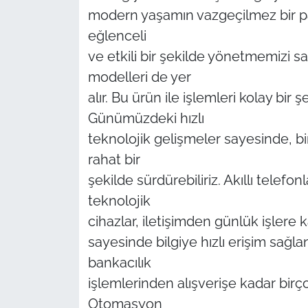
İş Dünyası
modern yaşamın vazgeçilmez bir pa
eğlenceli
Bilim Teknoloji
ve etkili bir şekilde yönetmemizi sa
English News
modelleri de yer
alır. Bu ürün ile işlemleri kolay bi
Canlı Maç
Günümüzdeki hızlı
teknolojik gelişmeler sayesinde, b
Finans
rahat bir
şekilde sürdürebiliriz. Akıllı telefonl
Genel-A
teknolojik
Gündem-Eğitim
cihazlar, iletişimden günlük işlere 
sayesinde bilgiye hızlı erişim sağla
bankacılık
işlemlerinden alışverişe kadar birçok
Otomasyon