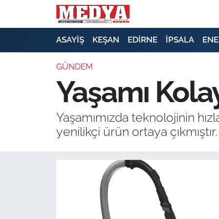
KEŞAN
ASAYİŞ
KEŞAN
EDİRNE
İPSALA
ENE
E-GAZETE
GÜNDEM
Yaşamı Kolay
ASAYİŞ
SİYASET
Yaşamımızda teknolojinin hızla
yenilikçi ürün ortaya çıkmıştır.
GÜNDEM
EKONOMİ
SAĞLIK
EĞİTİM