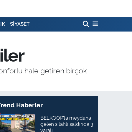
IK
SİYASET
iler
konforlu hale getiren birçok
Trend Haberler
BELKOOP’ta meydana
gelen silahlı saldırıda 3
yaralı