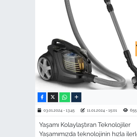
TARIM VE HAYVANCILIK
KÜLTÜR SANAT
RESMİ İLAN
SPOR
YAŞAM
EDİRNE
TEKİRDAĞ
03.01.2024 - 13:45
11.01.2024 - 15:01
655
KIRKLARELİ
Yaşamı Kolaylaştıran Teknolojiler
Yaşamımızda teknolojinin hızla iler
ÇANAKKALE