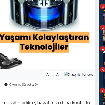
2
3
4
5
-
+
A
A
Okunma Süresi: 4 Dk
6
lemesiyle birlikte, hayatımızı daha konforlu