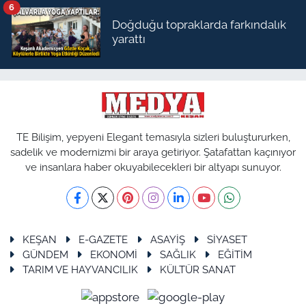
6
Doğduğu topraklarda farkındalık
yarattı
TE Bilişim, yepyeni Elegant temasıyla sizleri buluştururken,
sadelik ve modernizmi bir araya getiriyor. Şatafattan kaçınıyor
ve insanlara haber okuyabilecekleri bir altyapı sunuyor.
KEŞAN
E-GAZETE
ASAYİŞ
SİYASET
GÜNDEM
EKONOMİ
SAĞLIK
EĞİTİM
TARIM VE HAYVANCILIK
KÜLTÜR SANAT