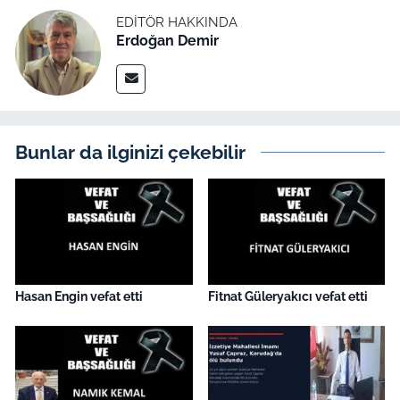
İş Dünyası
EDITÖR HAKKINDA
Erdoğan Demir
Bilim Teknoloji
English News
Canlı Maç
Bunlar da ilginizi çekebilir
Finans
Genel-A
Gündem-Eğitim
Hasan Engin vefat etti
Fitnat Güleryakıcı vefat etti