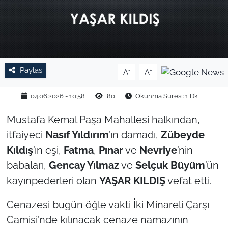
TARIM VE HAYVANCILIK
KÜLTÜR SANAT
RESMİ İLAN
Paylaş
-
+
A
A
SPOR
04.06.2026 - 10:58
80
Okunma Süresi: 1 Dk
Mustafa Kemal Paşa Mahallesi halkından,
YAŞAM
itfaiyeci
Nasıf Yıldırım
’ın damadı,
Zübeyde
EDİRNE
Kıldış
’ın eşi,
Fatma
,
Pınar
ve
Nevriye
’nin
babaları,
Gencay Yılmaz
ve
Selçuk Büyüm
’ün
TEKİRDAĞ
kayınpederleri olan
YAŞAR KILDIŞ
vefat etti.
KIRKLARELİ
Cenazesi bugün öğle vakti İki Minareli Çarşı
Camisi’nde kılınacak cenaze namazının
ÇANAKKALE