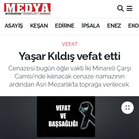
KEŞAN
ASAYİŞ
KEŞAN
EDİRNE
İPSALA
ENEZ
EKO
E-GAZETE
VEFAT
Yaşar Kıldış vefat etti
ASAYİŞ
Cenazesi bugün öğle vakti İki Minareli Çarşı
SİYASET
Camisi’nde kılınacak cenaze namazının
ardından Asri Mezarlık’ta toprağa verilecek.
GÜNDEM
EKONOMİ
SAĞLIK
EĞİTİM