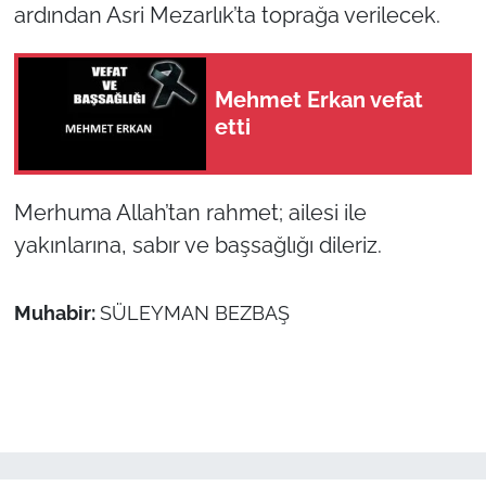
ardından Asri Mezarlık’ta toprağa verilecek.
TÜRKİYE
Mehmet Erkan vefat
Bölge
etti
Güvenlik
Merhuma Allah’tan rahmet; ailesi ile
Genel
yakınlarına, sabır ve başsağlığı dileriz.
Politika
Muhabir:
SÜLEYMAN BEZBAŞ
Flaş Haber
Dış Haberler
Magazin