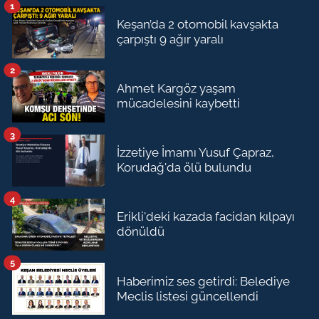
1
Keşan’da 2 otomobil kavşakta
çarpıştı 9 ağır yaralı
2
Ahmet Kargöz yaşam
mücadelesini kaybetti
3
İzzetiye İmamı Yusuf Çapraz,
Korudağ'da ölü bulundu
4
Erikli'deki kazada facidan kılpayı
dönüldü
5
Haberimiz ses getirdi: Belediye
Meclis listesi güncellendi