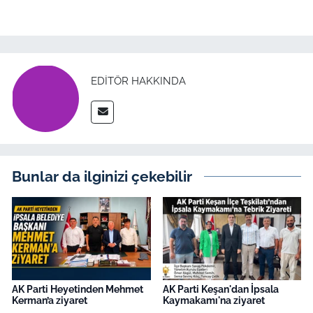
İş Dünyası
Bilim Teknoloji
English News
EDITÖR HAKKINDA
Canlı Maç
Finans
Bunlar da ilginizi çekebilir
Genel-A
Gündem-Eğitim
AK Parti Heyetinden Mehmet
AK Parti Keşan'dan İpsala
Kerman’a ziyaret
Kaymakamı'na ziyaret