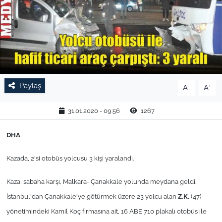
TARIM VE HAYVANCILIK
KÜLTÜR SANAT
RESMİ İLAN
Paylaş
-
+
A
A
SPOR
31.01.2020 - 09:56
1267
YAŞAM
DHA
EDİRNE
Kazada, 2'si otobüs yolcusu 3 kişi yaralandı.
TEKİRDAĞ
Kaza, sabaha karşı, Malkara- Çanakkale yolunda meydana geldi.
KIRKLARELİ
İstanbul'dan Çanakkale'ye götürmek üzere 23 yolcu alan
Z.K.
(47)
yönetimindeki Kamil Koç firmasına ait, 16 ABE 710 plakalı otobüs ile
ÇANAKKALE