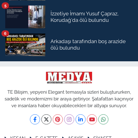
5
İzzetiye İmamı Yusuf Çapraz,
Korudağ'da ölü bulundu
6
Arkadaşı tarafından boş arazide
ölü bulundu
TE Bilişim, yepyeni Elegant temasıyla sizleri buluştururken,
sadelik ve modernizmi bir araya getiriyor. Şatafattan kaçınıyor
ve insanlara haber okuyabilecekleri bir altyapı sunuyor.