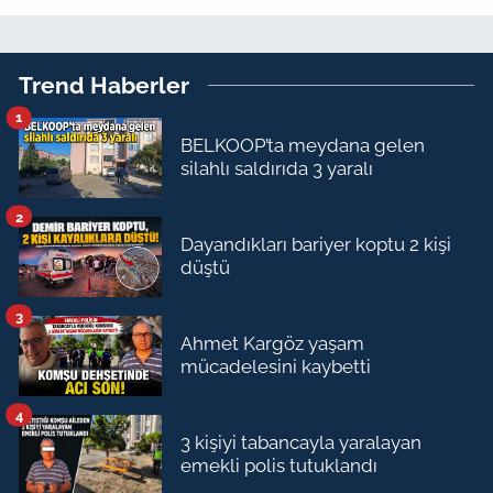
Trend Haberler
1
BELKOOP’ta meydana gelen
silahlı saldırıda 3 yaralı
2
Dayandıkları bariyer koptu 2 kişi
düştü
3
Ahmet Kargöz yaşam
mücadelesini kaybetti
4
3 kişiyi tabancayla yaralayan
emekli polis tutuklandı