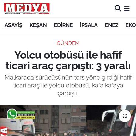
KEŞAN
ASAYİŞ
KEŞAN
EDİRNE
İPSALA
ENEZ
EKO
E-GAZETE
GÜNDEM
Yolcu otobüsü ile hafif
ASAYİŞ
ticari araç çarpıştı: 3 yaralı
SİYASET
Malkara’da sürücüsünün ters yöne girdiği hafif
ticari araç ile yolcu otobüsü, kafa kafaya
GÜNDEM
çarpıştı.
EKONOMİ
SAĞLIK
EĞİTİM