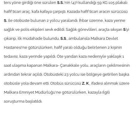
ters yöne girdiği öne sürülen
S.S.
'nin (47) kullandığı 59 KG 105 plakalı
hafif ticari araç, kafa kafaya çarpıştı. Kazada hafif ticari aracın sürücüsü
TÜRKİYE
S.
ile otobüste bulunan 2 yolcu yaralandı. İhbar üzerine, kaza yerine
Bölge
sağlık ve polis ekipleri sevk edildi. Sağlık görevlileri, araçta sıkışan
S
.’yi
çıkarıp, ilk müdahade bulundu.
S.S
., ambulansla Malkara Devlet
Güvenlik
Hastanesi'ne götürülürken, hafif yaralı olduğu belirlenen 2 kişinin
tedavisi, kaza yerinde yapıldı. Öte yandan kaza nedeniyle yaklaşık 1
Genel
saat ulaşıma kapanan Malkara- Çanakkale yolu, araçların çekilmesinin
ardından tekrar açıldı. Otobüsteki 23 yolcu ise bölgeye getirilen başka
Politika
otobüsle yola devam etti. Otobüs sürücüsü
Z. K
., ifadesi alınmak üzere
Flaş Haber
Malkara Emniyet Müdürlüğü'ne götürülürken, kazayla ilgili
soruşturma başlatıldı.
Dış Haberler
Magazin