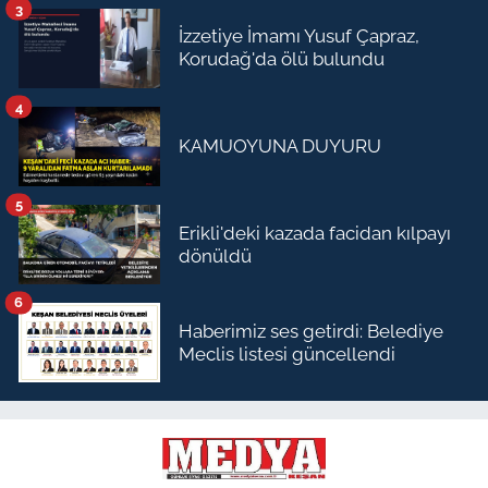
3
İzzetiye İmamı Yusuf Çapraz,
Korudağ'da ölü bulundu
4
KAMUOYUNA DUYURU
5
Erikli'deki kazada facidan kılpayı
dönüldü
6
Haberimiz ses getirdi: Belediye
Meclis listesi güncellendi