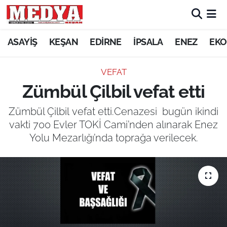
KEŞAN
ASAYİŞ
KEŞAN
EDİRNE
İPSALA
ENEZ
EKO
E-GAZETE
VEFAT
Zümbül Çilbil vefat etti
ASAYİŞ
Zümbül Çilbil vefat etti.Cenazesi bugün ikindi
SİYASET
vakti 700 Evler TOKİ Cami’nden alınarak Enez
Yolu Mezarlığı’nda toprağa verilecek.
GÜNDEM
EKONOMİ
SAĞLIK
EĞİTİM