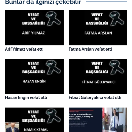
Bunlar da ilginizi çekebilir
İş Dünyası
Bilim Teknoloji
English News
Canlı Maç
Arif Yılmaz vefat etti
Fatma Arslan vefat etti
Finans
Genel-A
Gündem-Eğitim
Hasan Engin vefat etti
Fitnat Güleryakıcı vefat etti