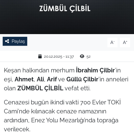
TARIM VE HAYVANCILIK
KÜLTÜR SANAT
RESMİ İLAN
Paylaş
-
+
A
A
SPOR
20.12.2025 - 11:37
52
Keşan halkından merhum
İbrahim Çilbir
’in
YAŞAM
eşi,
Ahmet
,
Ali
,
Arif
ve
Güllü Çilbir
’in anneleri
EDİRNE
olan
ZÜMBÜL ÇİLBİL
vefat etti.
Cenazesi bugün ikindi vakti 700 Evler TOKİ
TEKİRDAĞ
Cami’nde kılınacak cenaze namazının
KIRKLARELİ
ardından, Enez Yolu Mezarlığı’nda toprağa
verilecek.
ÇANAKKALE