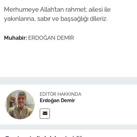
Merhumeye Allah’tan rahmet; ailesi ile
TÜRKİYE
yakınlarına, sabır ve başsağlığı dileriz.
Bölge
Muhabir:
ERDOĞAN DEMİR
Güvenlik
Genel
Politika
Flaş Haber
EDITÖR HAKKINDA
Erdoğan Demir
Dış Haberler
Magazin