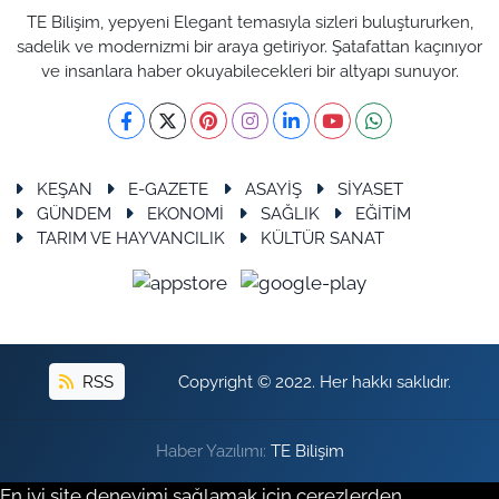
TE Bilişim, yepyeni Elegant temasıyla sizleri buluştururken,
sadelik ve modernizmi bir araya getiriyor. Şatafattan kaçınıyor
ve insanlara haber okuyabilecekleri bir altyapı sunuyor.
KEŞAN
E-GAZETE
ASAYİŞ
SİYASET
GÜNDEM
EKONOMİ
SAĞLIK
EĞİTİM
TARIM VE HAYVANCILIK
KÜLTÜR SANAT
RSS
Copyright © 2022. Her hakkı saklıdır.
Haber Yazılımı:
TE Bilişim
En iyi site deneyimi sağlamak için çerezlerden