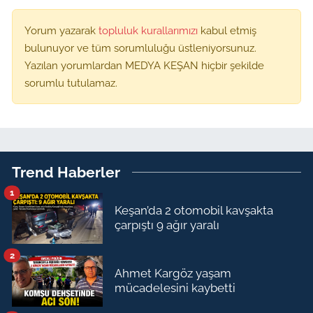
Yorum yazarak
topluluk kurallarımızı
kabul etmiş
bulunuyor ve tüm sorumluluğu üstleniyorsunuz.
Yazılan yorumlardan MEDYA KEŞAN hiçbir şekilde
sorumlu tutulamaz.
Trend Haberler
1
Keşan’da 2 otomobil kavşakta
çarpıştı 9 ağır yaralı
2
Ahmet Kargöz yaşam
mücadelesini kaybetti