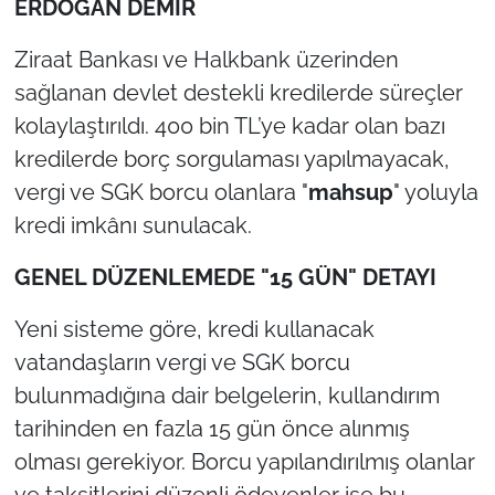
ERDOĞAN DEMİR
TÜRKİYE
Ziraat Bankası ve Halkbank üzerinden
sağlanan devlet destekli kredilerde süreçler
Bölge
kolaylaştırıldı. 400 bin TL’ye kadar olan bazı
kredilerde borç sorgulaması yapılmayacak,
Güvenlik
vergi ve SGK borcu olanlara "
mahsup
" yoluyla
Genel
kredi imkânı sunulacak.
GENEL DÜZENLEMEDE "15 GÜN" DETAYI
Politika
Yeni sisteme göre, kredi kullanacak
Flaş Haber
vatandaşların vergi ve SGK borcu
Dış Haberler
bulunmadığına dair belgelerin, kullandırım
tarihinden en fazla 15 gün önce alınmış
Magazin
olması gerekiyor. Borcu yapılandırılmış olanlar
ve taksitlerini düzenli ödeyenler ise bu