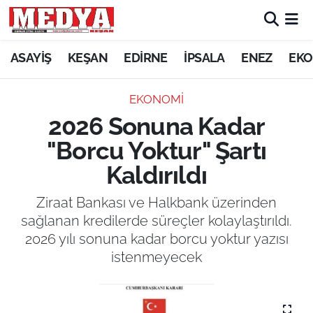
KEŞAN
ASAYİŞ
KEŞAN
EDİRNE
İPSALA
ENEZ
EKO
E-GAZETE
EKONOMİ
2026 Sonuna Kadar
ASAYİŞ
"Borcu Yoktur" Şartı
SİYASET
Kaldırıldı
GÜNDEM
Ziraat Bankası ve Halkbank üzerinden
sağlanan kredilerde süreçler kolaylaştırıldı.
EKONOMİ
2026 yılı sonuna kadar borcu yoktur yazısı
istenmeyecek
SAĞLIK
EĞİTİM