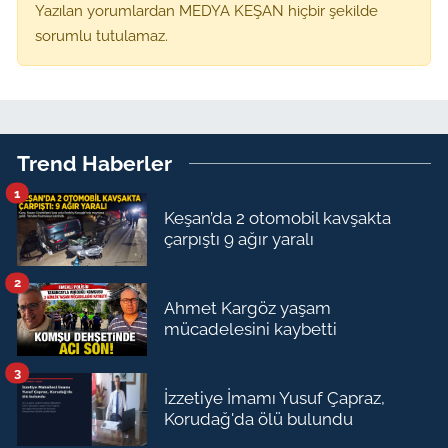
Yazılan yorumlardan MEDYA KEŞAN hiçbir şekilde
sorumlu tutulamaz.
Trend Haberler
1
Keşan’da 2 otomobil kavşakta
çarpıştı 9 ağır yaralı
2
Ahmet Kargöz yaşam
mücadelesini kaybetti
3
İzzetiye İmamı Yusuf Çapraz,
Korudağ'da ölü bulundu