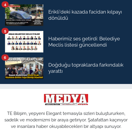
4
Erikli'deki kazada facidan kılpayı
dönüldü
5
Haberimiz ses getirdi: Belediye
Meclis listesi güncellendi
6
Doğduğu topraklarda farkındalık
yarattı
TE Bilişim, yepyeni Elegant temasıyla sizleri buluştururken,
sadelik ve modernizmi bir araya getiriyor. Şatafattan kaçınıyor
ve insanlara haber okuyabilecekleri bir altyapı sunuyor.