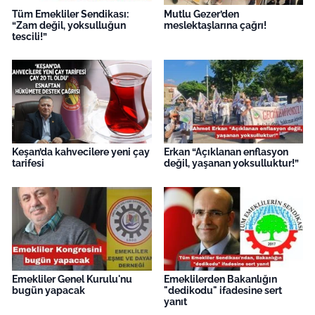
Tüm Emekliler Sendikası:
Mutlu Gezer’den
“Zam değil, yoksulluğun
meslektaşlarına çağrı!
tescili!”
Keşan’da kahvecilere yeni çay
Erkan “Açıklanan enflasyon
tarifesi
değil, yaşanan yoksulluktur!”
Emekliler Genel Kurulu'nu
Emeklilerden Bakanlığın
bugün yapacak
"dedikodu" ifadesine sert
yanıt