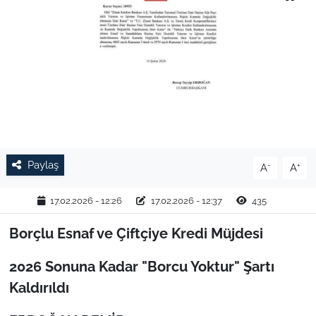
TARIM VE HAYVANCILIK
KÜLTÜR SANAT
RESMİ İLAN
SPOR
Paylaş
-
+
A
A
YAŞAM
17.02.2026 - 12:26
17.02.2026 - 12:37
435
EDİRNE
Borçlu Esnaf ve Çiftçiye Kredi Müjdesi
TEKİRDAĞ
2026 Sonuna Kadar "Borcu Yoktur" Şartı
KIRKLARELİ
Kaldırıldı
ÇANAKKALE