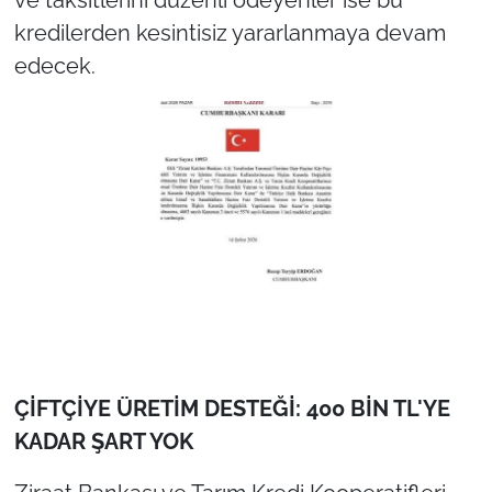
İş Dünyası
kredilerden kesintisiz yararlanmaya devam
edecek.
Bilim Teknoloji
English News
Canlı Maç
Finans
Genel-A
Gündem-Eğitim
ÇİFTÇİYE ÜRETİM DESTEĞİ: 400 BİN TL'YE
KADAR ŞART YOK