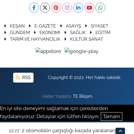
KEŞAN
E-GAZETE
ASAYİŞ
SİYASET
GÜNDEM
EKONOMİ
SAĞLIK
EĞİTİM
TARIM VE HAYVANCILIK
KÜLTÜR SANAT
RSS
Copyright © 2022. Her hakkı saklıdır.
Haber Yazılımı:
TE Bilişim
En iyi site deneyimi sağlamak için çerezlerden
faydalanıyoruz. Detaylar için lütfen tıklayın.
Tamam
2 otomobilin çarpıştığı kazada yaralanan
22:27