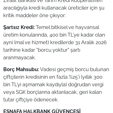
Ziraat Bankası ve Tarım Kredi Kooperatifleri
aracılığıyla kredi kullanacak üreticiler için şu
kritik maddeler öne çıkıyor:
Şartsız Kredi:
Temel bitkisel ve hayvansal
üretim konularında, 400 bin TL’ye kadar olan
ayni (mal ve hizmet) kredilerde 31 Aralık 2026
tarihine kadar "borcu yoktur" şartı
aranmayacak.
Borç Mahsubu:
Vadesi geçmiş borcu bulunan
çiftçilerin kredisinin en fazla %25’i (yıllık 300
bin TL’yi aşmamak kaydıyla) doğrudan vergi
veya SGK borçlarına aktarılacak, geri kalan
tutar çiftçiye ödenecek.
ESNAFA HALKBANK GÜVENCESİ