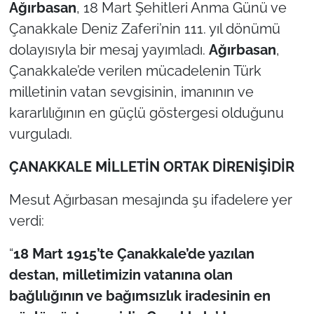
Ağırbasan
, 18 Mart Şehitleri Anma Günü ve
Çanakkale Deniz Zaferi’nin 111. yıl dönümü
TÜRKİYE
dolayısıyla bir mesaj yayımladı.
Ağırbasan
,
Bölge
Çanakkale’de verilen mücadelenin Türk
milletinin vatan sevgisinin, imanının ve
Güvenlik
kararlılığının en güçlü göstergesi olduğunu
vurguladı.
Genel
ÇANAKKALE MİLLETİN ORTAK DİRENİŞİDİR
Politika
Mesut Ağırbasan mesajında şu ifadelere yer
Flaş Haber
verdi:
Dış Haberler
“
18 Mart 1915’te Çanakkale’de yazılan
destan, milletimizin vatanına olan
Magazin
bağlılığının ve bağımsızlık iradesinin en