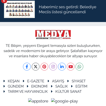
6
Haberimiz ses getirdi: Belediye
Meclis listesi güncellendi
TE Bilişim, yepyeni Elegant temasıyla sizleri buluştururken,
sadelik ve modernizmi bir araya getiriyor. Şatafattan kaçınıyor
ve insanlara haber okuyabilecekleri bir altyapı sunuyor.
KEŞAN
E-GAZETE
ASAYİŞ
SİYASET
GÜNDEM
EKONOMİ
SAĞLIK
EĞİTİM
TARIM VE HAYVANCILIK
KÜLTÜR SANAT