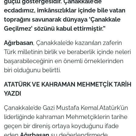
güçlü göstergesidir. Çanakkale’de
İş Dünyası
ecdadımız, imkânsızlıklar içinde bile vatan
Bilim Teknoloji
toprağını savunarak dünyaya ‘Çanakkale
Geçilmez’ sözünü kabul ettirmiştir.”
English News
Ağırbasan
, Çanakkale’de kazanılan zaferin
Canlı Maç
Türk milletinin birlik ve beraberlik içinde neleri
başarabileceğinin en önemli örneklerinden
Finans
biri olduğunu belirtti.
Genel-A
ATATÜRK VE KAHRAMAN MEHMETÇİK TARİH
YAZDI
Gündem-Eğitim
Çanakkale’de Gazi Mustafa Kemal Atatürk’ün
liderliğinde kahraman Mehmetçiklerin tarihe
geçen bir direniş ortaya koyduğunu ifade
eden
Ağırbasan
şu değerlendirmede