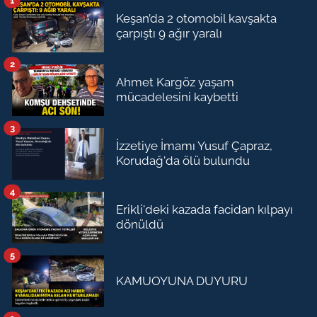
1
Keşan’da 2 otomobil kavşakta
çarpıştı 9 ağır yaralı
2
Ahmet Kargöz yaşam
mücadelesini kaybetti
3
İzzetiye İmamı Yusuf Çapraz,
Korudağ'da ölü bulundu
4
Erikli'deki kazada facidan kılpayı
dönüldü
5
KAMUOYUNA DUYURU