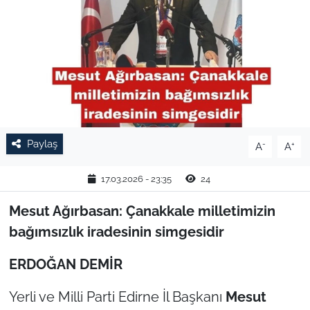
TARIM VE HAYVANCILIK
KÜLTÜR SANAT
RESMİ İLAN
SPOR
Paylaş
-
+
A
A
YAŞAM
17.03.2026 - 23:35
24
EDİRNE
Mesut Ağırbasan: Çanakkale milletimizin
bağımsızlık iradesinin simgesidir
TEKİRDAĞ
ERDOĞAN DEMİR
KIRKLARELİ
Yerli ve Milli Parti Edirne İl Başkanı
Mesut
ÇANAKKALE