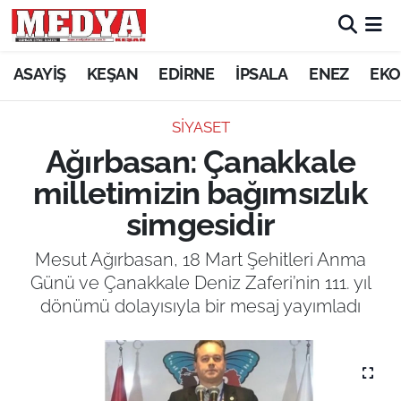
KEŞAN
ASAYİŞ
KEŞAN
EDİRNE
İPSALA
ENEZ
EKO
E-GAZETE
SİYASET
Ağırbasan: Çanakkale
ASAYİŞ
milletimizin bağımsızlık
SİYASET
simgesidir
GÜNDEM
Mesut Ağırbasan, 18 Mart Şehitleri Anma
Günü ve Çanakkale Deniz Zaferi’nin 111. yıl
EKONOMİ
dönümü dolayısıyla bir mesaj yayımladı
SAĞLIK
EĞİTİM