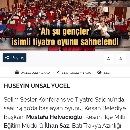
TARIM VE HAYVANCILIK
KÜLTÜR SANAT
RESMİ İLAN
SPOR
Paylaş
-
+
A
A
YAŞAM
05.11.2022 - 17:50
11.03.2024 - 13:00
442
EDİRNE
HÜSEYİN ÜNSAL YÜCEL
Selim Sesler Konferans ve Tiyatro Salonu’nda,
TEKİRDAĞ
saat 14.30’da başlayan oyunu, Keşan Belediye
KIRKLARELİ
Başkanı
Mustafa Helvacıoğlu
, Keşan İlçe Milli
Eğitim Müdürü
İlhan Saz
, Batı Trakya Azınlığı
ÇANAKKALE