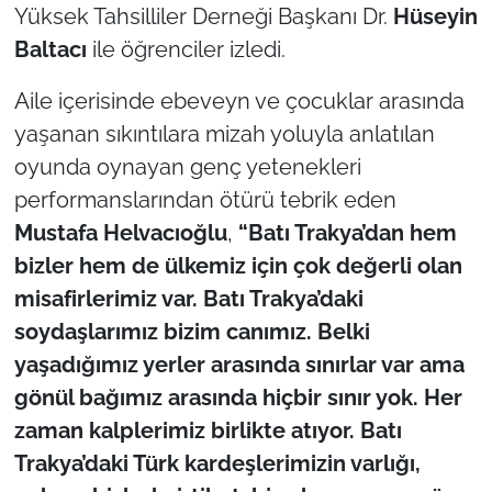
Yüksek Tahsilliler Derneği Başkanı Dr.
Hüseyin
Baltacı
ile öğrenciler izledi.
TÜRKİYE
Aile içerisinde ebeveyn ve çocuklar arasında
Bölge
yaşanan sıkıntılara mizah yoluyla anlatılan
Güvenlik
oyunda oynayan genç yetenekleri
performanslarından ötürü tebrik eden
Genel
Mustafa Helvacıoğlu
,
“Batı Trakya’dan hem
bizler hem de ülkemiz için çok değerli olan
Politika
misafirlerimiz var. Batı Trakya’daki
soydaşlarımız bizim canımız. Belki
Flaş Haber
yaşadığımız yerler arasında sınırlar var ama
Dış Haberler
gönül bağımız arasında hiçbir sınır yok. Her
zaman kalplerimiz birlikte atıyor. Batı
Magazin
Trakya’daki Türk kardeşlerimizin varlığı,