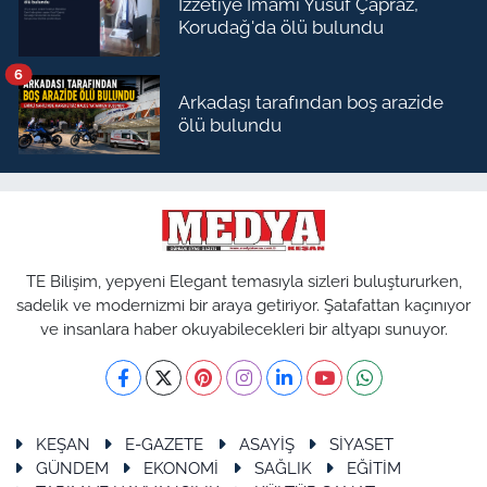
İzzetiye İmamı Yusuf Çapraz,
Korudağ'da ölü bulundu
6
Arkadaşı tarafından boş arazide
ölü bulundu
TE Bilişim, yepyeni Elegant temasıyla sizleri buluştururken,
sadelik ve modernizmi bir araya getiriyor. Şatafattan kaçınıyor
ve insanlara haber okuyabilecekleri bir altyapı sunuyor.
KEŞAN
E-GAZETE
ASAYİŞ
SİYASET
GÜNDEM
EKONOMİ
SAĞLIK
EĞİTİM