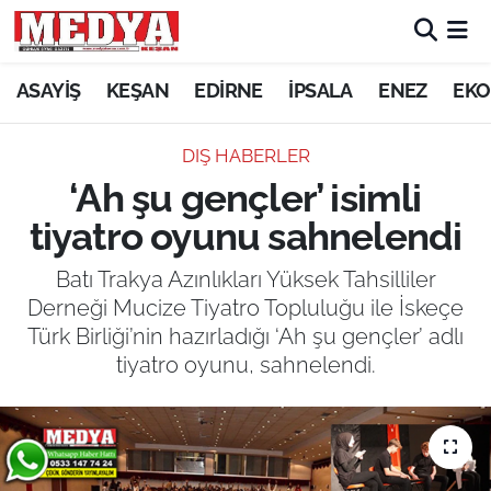
KEŞAN
ASAYİŞ
KEŞAN
EDİRNE
İPSALA
ENEZ
EKO
E-GAZETE
DIŞ HABERLER
‘Ah şu gençler’ isimli
ASAYİŞ
tiyatro oyunu sahnelendi
SİYASET
Batı Trakya Azınlıkları Yüksek Tahsilliler
Derneği Mucize Tiyatro Topluluğu ile İskeçe
GÜNDEM
Türk Birliği’nin hazırladığı ‘Ah şu gençler’ adlı
tiyatro oyunu, sahnelendi.
EKONOMİ
SAĞLIK
EĞİTİM