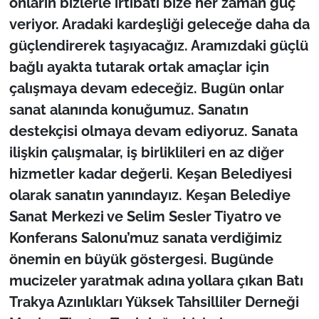
onların bizlerle irtibatı bize her zaman güç
İş Dünyası
veriyor. Aradaki kardeşliği geleceğe daha da
Bilim Teknoloji
güçlendirerek taşıyacağız. Aramızdaki güçlü
bağlı ayakta tutarak ortak amaçlar için
English News
çalışmaya devam edeceğiz. Bugün onlar
sanat alanında konuğumuz. Sanatın
Canlı Maç
destekçisi olmaya devam ediyoruz. Sanata
Finans
ilişkin çalışmalar, iş birliklileri en az diğer
hizmetler kadar değerli. Keşan Belediyesi
Genel-A
olarak sanatın yanındayız. Keşan Belediye
Sanat Merkezi ve Selim Sesler Tiyatro ve
Gündem-Eğitim
Konferans Salonu’muz sanata verdiğimiz
önemin en büyük göstergesi. Bugünde
mucizeler yaratmak adına yollara çıkan Batı
Trakya Azınlıkları Yüksek Tahsilliler Derneği