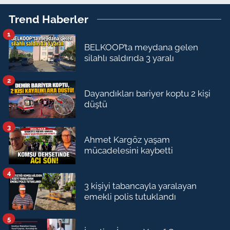
Trend Haberler
1
BELKOOP’ta meydana gelen
silahlı saldırıda 3 yaralı
2
Dayandıkları bariyer koptu 2 kişi
düştü
3
Ahmet Kargöz yaşam
mücadelesini kaybetti
4
3 kişiyi tabancayla yaralayan
emekli polis tutuklandı
5